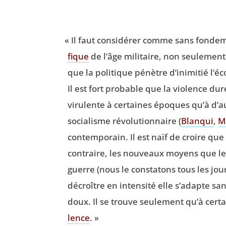
«
Il faut consi­dé­rer comme sans fon­de­
fique
de l’âge mili­taire, non seule­men
que la poli­tique pénètre d’inimitié l’é
Il est fort pro­bable que la vio­lence d
viru­lente à cer­taines époques qu’à d’au
socia­lisme révo­lu­tion­naire (
Blan­qui
,
M
contem­po­rain. Il est naïf de croire que
contraire, les nou­veaux moyens que le pr
guerre (nous le consta­tons tous les jours
décroître en inten­si­té elle s’adapte s
doux. Il se trouve seule­ment qu’à cer­taine
lence
. »