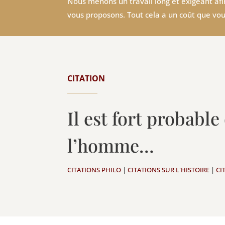
Nous menons un travail long et exigeant afin
vous proposons. Tout cela a un coût que vou
CITATION
Il est fort probabl
l’homme…
CITATIONS PHILO
|
CITATIONS SUR L'HISTOIRE
|
CI