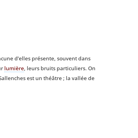
cune d’elles pré­sente, sou­vent dans
ur
lumière
, leurs bruits par­ti­cu­liers. On
Sal­lenches est un théâtre ; la val­lée de