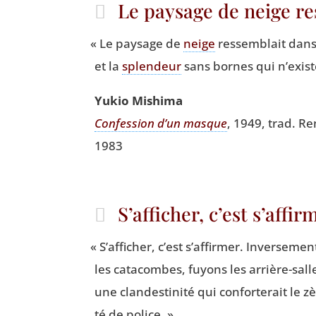
Le paysage de neige re
«
Le pay­sage de
neige
res­sem­blait dans 
et la
splen­deur
sans bornes qui n’exist
Yukio Mishi­ma
Confes­sion d’un masque
, 1949, trad. Ren
1983
S’afficher, c’est s’affi
«
S’afficher, c’est s’affirmer. Inver­se­men
les cata­combes, fuyons les arrière-sal
une clan­des­ti­ni­té qui confor­te­rait le
té de police. »