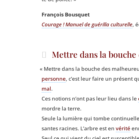
Fran­çois Bousquet
Cou­rage ! Manuel de gué­rilla cultu­relle
, 
Mettre dans la bouch
«
Mettre dans la bouche des mal­heu­reu
per­sonne
, c’est leur faire un pré­sent 
mal
.
Ces notions n’ont pas leur lieu dans le
mordre la terre.
Seule la lumière qui tombe conti­nuel­le
santes racines. L’arbre est en
véri­té
enr
Seul ce qui vient du ciel est sus­cep­ti