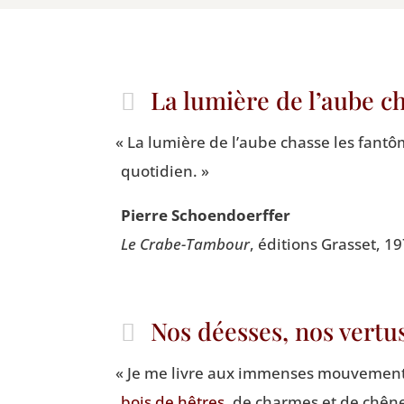
La lumière de l’aube ch
«
La lumière de l’aube chasse les fan­tôme
quotidien. »
Pierre Schoen­doerf­fer
Le Crabe-Tam­bour
, édi­tions Gras­set, 1
Nos déesses, nos vertu
«
Je me livre aux immenses mou­ve­ment
bois de hêtres
, de charmes et de chêne