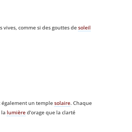
ées vives, comme si des gouttes de
soleil
st éga­le­ment un temple
solaire
. Chaque
x la
lumière
d’o­rage que la clar­té