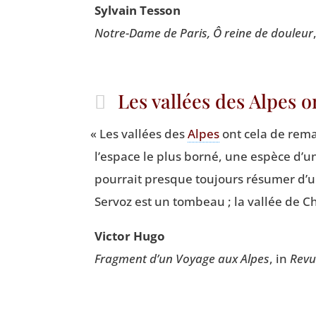
Syl­vain Tesson
Notre-Dame de Paris, Ô reine de dou­leur
Les vallées des Alpes 
«
Les val­lées des
Alpes
ont cela de remar
l’espace le plus bor­né, une espèce d’un
pour­rait presque tou­jours résu­mer d’un
Ser­voz est un tom­beau ; la val­lée de C
Vic­tor Hugo
Frag­ment d’un Voyage aux Alpes
, in
Revu