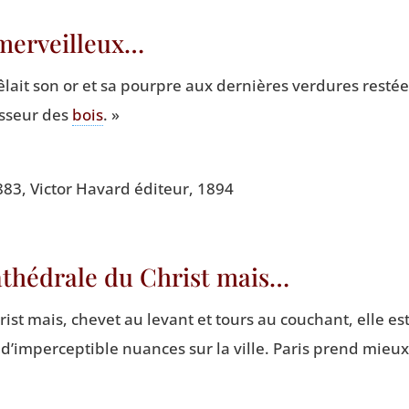
merveilleux…
êlait son or et sa pourpre aux der­nières ver­dures res­t
aisseur des
bois
. »
883, Vic­tor Havard édi­teur, 1894
thédrale du Christ mais…
ist mais, che­vet au levant et tours au cou­chant, elle e
 d’im­per­cep­tible nuances sur la ville. Paris prend mieu