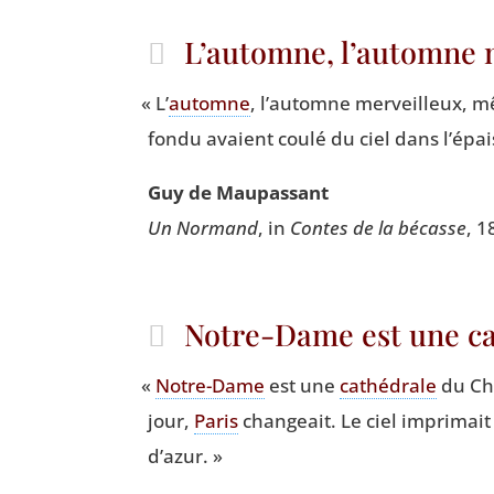
L’automne, l’automne 
«
L’
automne
, l’automne mer­veilleux, m
fon­du avaient cou­lé du ciel dans l’ép
Guy de Maupassant
Un Nor­mand
, in
Contes de la bécasse
, 1
Notre-Dame est une ca
«
Notre-Dame
est une
cathé­drale
du Chr
jour,
Paris
chan­geait. Le ciel impri­mait
d’azur. »