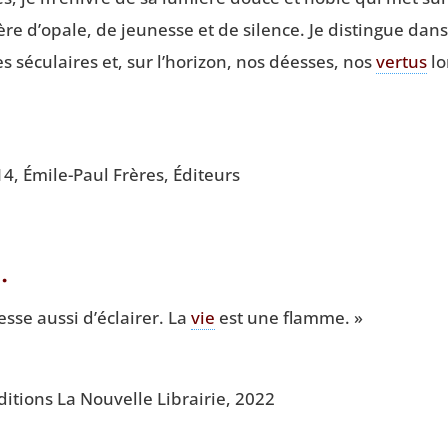
­tère d’opale, de jeu­nesse et de silence. Je dis­tingue dan
ges sécu­laires et, sur l’horizon, nos déesses, nos
ver­tus
lo
14, Émile-Paul Frères, Éditeurs
…
esse aus­si d’éclairer. La
vie
est une flamme. »
 édi­tions La Nou­velle Librai­rie, 2022