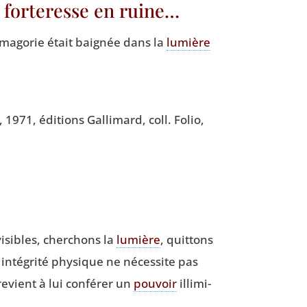
 forteresse en ruine…
­ma­go­rie était bai­gnée dans la
lumière
 1971, édi­tions Gal­li­mard, coll. Folio,
 visibles, cher­chons la
lumière
, quit­tons
r inté­gri­té phy­sique ne néces­site pas
é revient à lui confé­rer un
pou­voir
illi­mi­