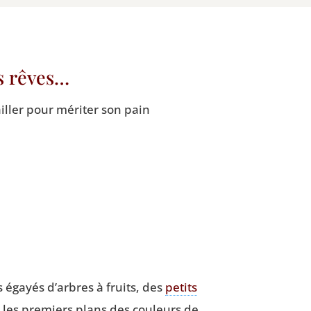
es rêves…
ailler pour méri­ter son pain
es égayés d’arbres à fruits, des
petits
les pre­miers plans des cou­leurs de