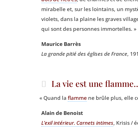
mira­belle et, sur les loin­tains, un mys
vio­lets, dans la plaine les graves vil­la
qui sont des per­sonnes immortelles. »
Mau­rice Barrès
La grande pitié des églises de France
, 19
La vie est une flamme
«
Quand la
flamme
ne brûle plus, elle c
Alain de Benoist
L’exil inté­rieur. Car­nets intimes
, Kri­sis /