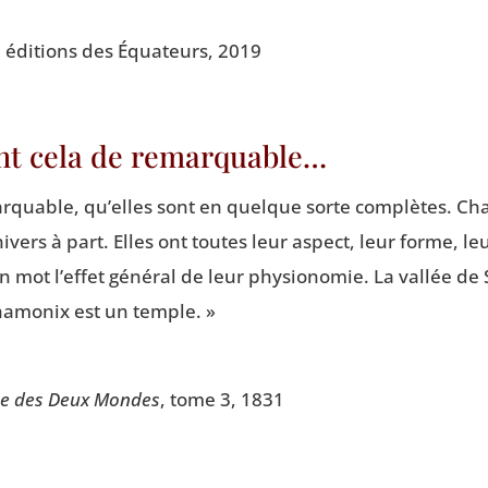
, édi­tions des Équa­teurs, 2019
ont cela de remarquable…
­quable, qu’elles sont en quelque sorte com­plètes. Cha­
ivers à part. Elles ont toutes leur aspect, leur forme, le
 mot l’effet géné­ral de leur phy­sio­no­mie. La val­lée de 
ha­mo­nix est un temple. »
e des Deux Mondes
, tome 3, 1831