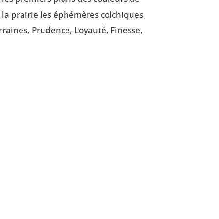
s la prai­rie les éphé­mères col­chiques
r­raines, Pru­dence, Loyau­té, Finesse,