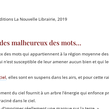
édi­tions La Nou­velle Librai­rie, 2019
e des malheureux des mots…
x des mots qui appar­tiennent à la région moyenne des 
qui n’est sus­cep­tible de leur ame­ner aucun bien et qui l
ciel
, elles sont en sus­pens dans les airs, et pour cette 
­ment du ciel four­nit à un arbre l’énergie qui enfonce pr
a­ci­né dans le ciel.
ble d’imprimer réel­le­ment une marque sur la terre. »