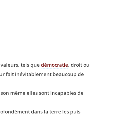
valeurs, tels que
démo­cra­tie
, droit ou
eur fait inévi­ta­ble­ment beau­coup de
rai­son même elles sont inca­pables de
o­fon­dé­ment dans la terre les puis­