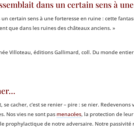
ssemblait dans un certain sens à une
un cer­tain sens à une for­te­resse en ruine : cette fan­tas
ent que dans les ruines des châ­teaux anciens. »
ée Vil­lo­teau, édi­tions Gal­li­mard, coll. Du monde entier,
rmer…
t, se cacher, c’est se renier – pire : se nier. Rede­ve­nons
les. Nos vies ne sont pas
mena­cées
, la pro­tec­tion de leu
 zèle pro­phy­lac­tique de notre adver­saire. Notre pas­si­vi­t