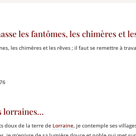
asse les fantômes, les chimères et l
s, les chi­mères et les rêves ; il faut se remettre à tra­v
976
s lorraines…
s doux de la terre de
Lor­raine
, je contemple ses vil­lag
s, je m’enivre de sa lumière douce et noble qui met sur 