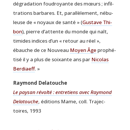
dégra­da­tion fou­droyante des mœurs ; infil­
tra­tions bar­bares. Et, paral­lè­le­ment, nébu­
leuse de « noyaux de san­té » (
Gus­tave Thi­
bon
), pierre d’attente du monde qui naît,
timides indices d’un « retour au réel »,
ébauche de ce Nou­veau
Moyen Âge
pro­phé­
ti­sé il y a plus de soixante ans par
Nico­las
Ber­diaeff
. »
Ray­mond Delatouche
Le pay­san révol­té : entre­tiens avec Ray­mond
Dela­touche
, édi­tions Mame, coll. Tra­jec­
toires, 1993