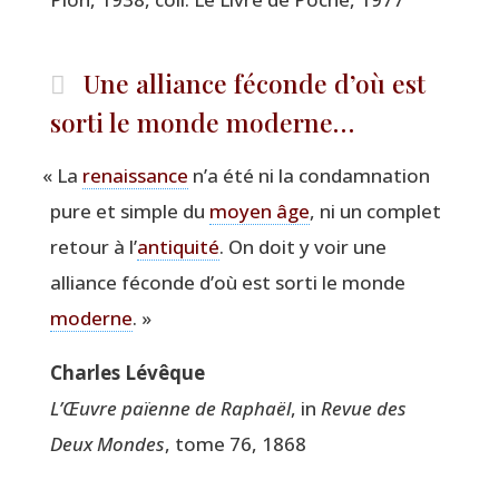
Une alliance féconde d’où est
sorti le monde moderne…
«
La
renais­sance
n’a été ni la condam­na­tion
pure et simple du
moyen âge
, ni un com­plet
retour à l’
anti­qui­té
. On doit y voir une
alliance féconde d’où est sor­ti le monde
moderne
. »
Charles Lévêque
L’Œuvre païenne de Raphaël
, in
Revue des
Deux Mondes
, tome 76, 1868