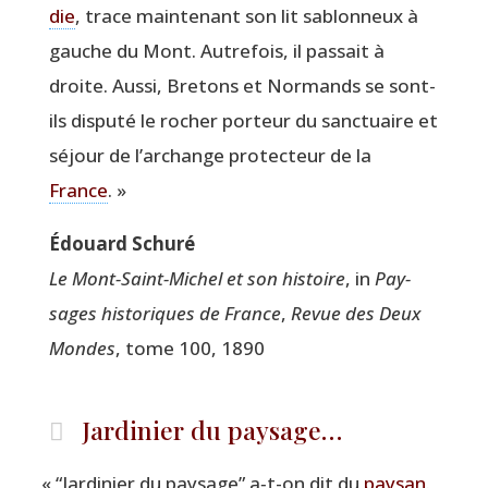
die
, trace main­te­nant son lit sablon­neux à
gauche du Mont. Autre­fois, il pas­sait à
droite. Aus­si, Bre­tons et Nor­mands se sont-
ils dis­pu­té le rocher por­teur du sanc­tuaire et
séjour de l’archange pro­tec­teur de la
France
. »
Édouard Schu­ré
Le Mont-Saint-Michel et son his­toire
, in
Pay­
sages his­to­riques de France
,
Revue des Deux
Mondes
, tome 100, 1890
Jardinier du paysage…
«
“
Jar­di­nier du pay­sage” a‑t-on dit du
pay­san
.