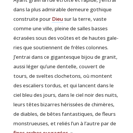
dans la plus admi­rable demeure gothique
construite pour
Dieu
sur la terre, vaste
comme une ville, pleine de salles basses
écra­sées sous des voûtes et de hautes gale­
ries que sou­tiennent de frêles colonnes.
J’entrai dans ce gigan­tesque bijou de gra­nit,
aus­si léger qu’une den­telle, cou­vert de
tours, de sveltes clo­che­tons, où montent
des esca­liers tor­dus, et qui lancent dans le
ciel bleu des jours, dans le ciel noir des nuits,
leurs têtes bizarres héris­sées de chi­mères,
de diables, de bêtes fan­tas­tiques, de fleurs
mons­trueuses, et reliés l’un à l’autre par de
fines arches ouvra­gées
. »