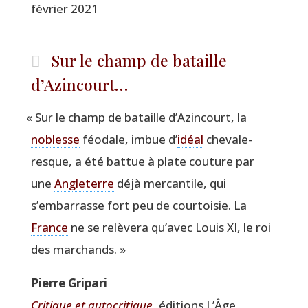
février 2021
Sur le champ de bataille
d’Azincourt…
«
Sur le champ de bataille d’A­zin­court, la
noblesse
féo­dale, imbue d’
idéal
che­va­le­
resque, a été bat­tue à plate cou­ture par
une
Angle­terre
déjà mer­can­tile, qui
s’embarrasse fort peu de cour­toi­sie. La
France
ne se relè­ve­ra qu’a­vec Louis XI, le roi
des marchands. »
Pierre Gri­pa­ri
Cri­tique et auto­cri­tique
, édi­tions L’Âge