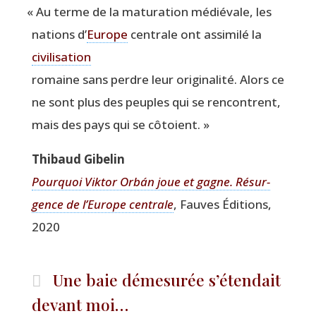
«
Au terme de la matu­ra­tion médié­vale, les
nations d’
Europe
cen­trale ont assi­mi­lé la
civi­li­sa­tion
romaine sans perdre leur ori­gi­na­li­té. Alors ce
ne sont plus des peuples qui se ren­contrent,
mais des pays qui se côtoient. »
Thi­baud Gibelin
Pour­quoi Vik­tor Orbán joue et gagne. Résur­
gence de l’Europe cen­trale
, Fauves Édi­tions,
2020
Une baie démesurée s’étendait
devant moi…