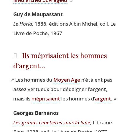
Guy de Maupassant
Le Hor­la,
1886, édi­tions Albin Michel, coll. Le
Livre de Poche, 1967
Ils méprisaient les hommes
d’argent…
«
Les hommes du
Moyen Age
n’é­taient pas
assez ver­tueux pour dédai­gner l’argent,
mais ils
mépri­saient
les hommes d’
argent
. »
Georges Ber­na­nos
Les grands cime­tières sous la lune
, Librai­rie
Plon, 1938, coll. Le Livre de Poche, 1977