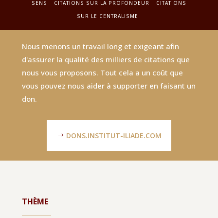
SENS
CITATIONS SUR LA PROFONDEUR
CITATIONS
SUR LE CENTRALISME
Nous menons un travail long et exigeant afin
d'assurer la qualité des milliers de citations que
nous vous proposons. Tout cela a un coût que
vous pouvez nous aider à supporter en faisant un
don.
DONS.INSTITUT-ILIADE.COM
THÈME