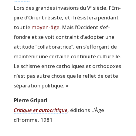
Lors des grandes inva­sions du V
siècle, l’Em­
e
pire d’O­rient résiste, et il résis­te­ra pen­dant
tout le
moyen-âge
. Mais l’Oc­ci­dent s’ef­
fondre et se voit contraint d’a­dop­ter une
atti­tude
“
col­la­bo­ra­trice”, en s’ef­for­çant de
main­te­nir une cer­taine conti­nui­té cultu­relle.
Le schisme entre catho­liques et ortho­doxes
n’est pas autre chose que le reflet de cette
sépa­ra­tion politique. »
Pierre Gri­pa­ri
Cri­tique et auto­cri­tique
, édi­tions L’Âge
d’Homme, 1981