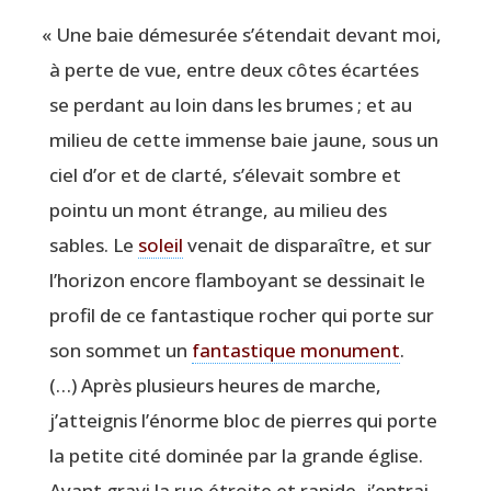
«
Une baie déme­su­rée s’étendait devant moi,
à perte de vue, entre deux côtes écar­tées
se per­dant au loin dans les brumes ; et au
milieu de cette immense baie jaune, sous un
ciel d’or et de clar­té, s’élevait sombre et
poin­tu un mont étrange, au milieu des
sables. Le
soleil
venait de dis­pa­raître, et sur
l’horizon encore flam­boyant se des­si­nait le
pro­fil de ce fan­tas­tique rocher qui porte sur
son som­met un
fan­tas­tique monu­ment
.
(…) Après plu­sieurs heures de marche,
j’atteignis l’énorme bloc de pierres qui porte
la petite cité domi­née par la grande église.
Ayant gra­vi la rue étroite et rapide, j’entrai