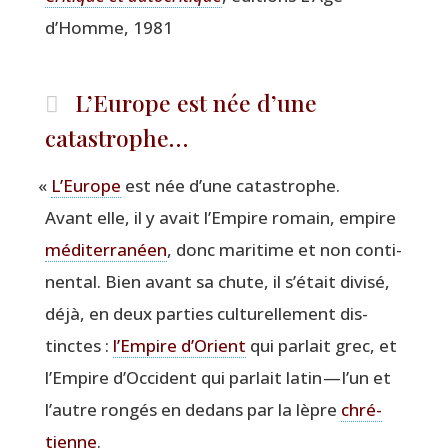
d’Homme, 1981
L’Europe est née d’une
catastrophe…
«
L’Eu­rope
est née d’une catastrophe.
Avant elle, il y avait l’Em­pire romain, empire
médi­ter­ra­néen
, donc mari­time et non conti­
nen­tal. Bien avant sa chute, il s’é­tait divi­sé,
déjà, en deux par­ties cultu­rel­le­ment dis­
tinctes :
l’Em­pire d’O­rient
qui par­lait grec, et
l’Em­pire d’Oc­ci­dent qui par­lait latin — l’un et
l’autre ron­gés en dedans par la lèpre
chré­
tienne
.