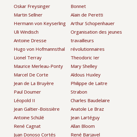
Oskar Freysinger
Bonnet
Martin Sellner
Alain de Peretti
Hermann von Keyserling
Arthur Schopenhauer
Uli Windisch
Organisation des jeunes
Antoine Dresse
travailleurs
Hugo von Hofmannsthal
révolutionnaires
Lionel Terray
Theodoric Ier
Maurice Merleau-Ponty
Mary Shelley
Marcel De Corte
Aldous Huxley
Jean de La Bruyère
Philippe de Laitre
Paul Doumer
Strabon
Léopold II
Charles Baudelaire
Jean Galtier-Boissière
Anatole Le Braz
Antoine Schülé
Jean Lartéguy
René Cagnat
Allan Bloom
Juan Donoso Cortés
René Barjavel