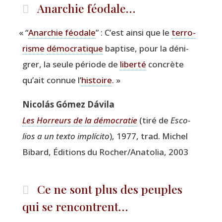
Anarchie féodale…
«
“
Anar­chie féo­dale
” : C’est ain­si que le
ter­ro­
risme
démo­cra­tique
bap­tise, pour la déni­
grer, la seule période de
liber­té
concrète
qu’ait connue l’
his­toire
. »
Nicolás Gómez Dávila
Les Hor­reurs de la démo­cra­tie
(tiré de
Esco­
lios a un tex­to implí­ci­to
), 1977, trad. Michel
Bibard, Édi­tions du Rocher/Anatolia, 2003
Ce ne sont plus des peuples
qui se rencontrent…