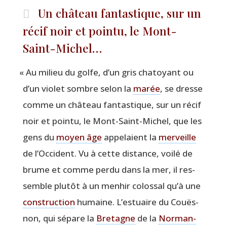
Un château fantastique, sur un
récif noir et pointu, le Mont-
Saint-Michel…
«
Au milieu du golfe, d’un gris cha­toyant ou
d’un vio­let sombre selon la
marée
, se dresse
comme un châ­teau fan­tas­tique, sur un récif
noir et poin­tu, le Mont-Saint-Michel, que les
gens du
moyen âge
appe­laient la
mer­veille
de l’Occident. Vu à cette dis­tance, voi­lé de
brume et comme per­du dans la mer, il res­
semble plu­tôt à un men­hir colos­sal qu’à une
construc­tion
humaine. L’estuaire du Couës­
non, qui sépare la
Bre­tagne
de la
Nor­man­