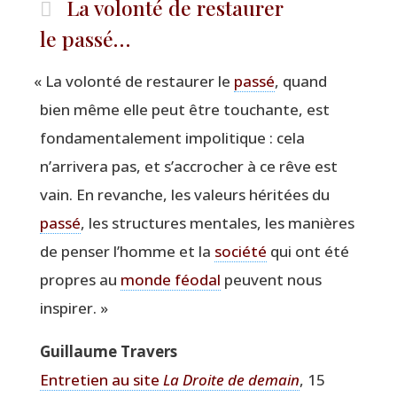
La volonté de restaurer
le passé…
«
La volon­té de res­tau­rer le
pas­sé
, quand
bien même elle peut être tou­chante, est
fon­da­men­ta­le­ment impo­li­tique : cela
n’arrivera pas, et s’accrocher à ce rêve est
vain. En revanche, les valeurs héri­tées du
pas­sé
, les struc­tures men­tales, les manières
de pen­ser l’homme et la
socié­té
qui ont été
propres au
monde féo­dal
peuvent nous
inspirer. »
Guillaume Tra­vers
Entre­tien au site
La Droite de demain
, 15