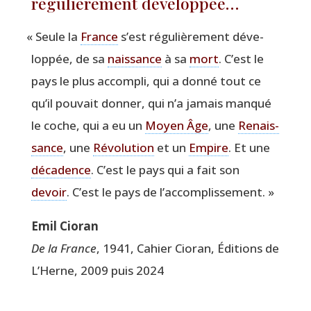
régulièrement développée…
«
Seule la
France
s’est régu­liè­re­ment déve­
lop­pée, de sa
nais­sance
à sa
mort
. C’est le
pays le plus accom­pli, qui a don­né tout ce
qu’il pou­vait don­ner, qui n’a jamais man­qué
le coche, qui a eu un
Moyen Âge
, une
Renais­
sance
, une
Révo­lu­tion
et un
Empire
. Et une
déca­dence
. C’est le pays qui a fait son
devoir
. C’est le pays de l’accomplissement. »
Emil Cio­ran
De la France
, 1941, Cahier Cio­ran, Édi­tions de
L’Herne, 2009 puis 2024