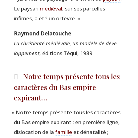
Le pay­san
médié­val
, sur ses par­celles
infimes, a été un orfèvre. »
Ray­mond Delatouche
La chré­tien­té médié­vale, un modèle de déve­
lop­pe­ment
, édi­tions Téqui, 1989
Notre temps présente tous les
caractères du Bas empire
expirant…
«
Notre temps pré­sente tous les carac­tères
du Bas empire expi­rant : en pre­mière ligne,
dis­lo­ca­tion de la
famille
et déna­ta­li­té ;