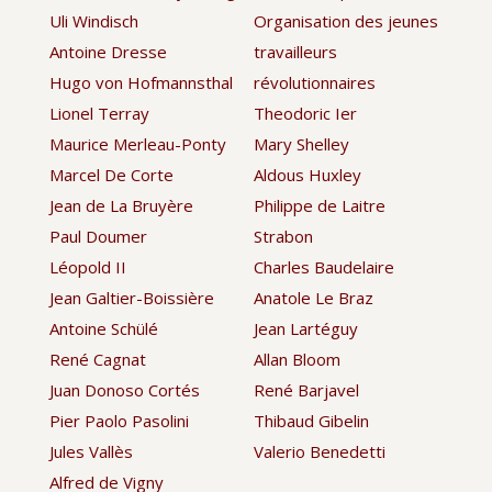
Uli Windisch
Organisation des jeunes
Antoine Dresse
travailleurs
Hugo von Hofmannsthal
révolutionnaires
Lionel Terray
Theodoric Ier
Maurice Merleau-Ponty
Mary Shelley
Marcel De Corte
Aldous Huxley
Jean de La Bruyère
Philippe de Laitre
Paul Doumer
Strabon
Léopold II
Charles Baudelaire
Jean Galtier-Boissière
Anatole Le Braz
Antoine Schülé
Jean Lartéguy
René Cagnat
Allan Bloom
Juan Donoso Cortés
René Barjavel
Pier Paolo Pasolini
Thibaud Gibelin
Jules Vallès
Valerio Benedetti
Alfred de Vigny