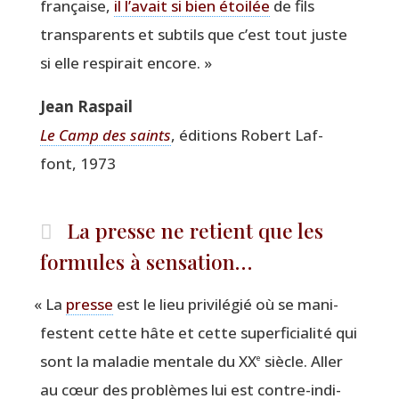
fran­çaise,
il l’avait si bien étoi­lée
de fils
trans­pa­rents et sub­tils que c’est tout juste
si elle res­pi­rait encore. »
Jean Ras­pail
Le Camp des saints
, édi­tions Robert Laf­
font, 1973
La presse ne retient que les
formules à sensation…
«
La
presse
est le lieu pri­vi­lé­gié où se mani­
festent cette hâte et cette super­fi­cia­li­té qui
sont la mala­die men­tale du XX
siècle. Aller
e
au cœur des pro­blèmes lui est contre-indi­