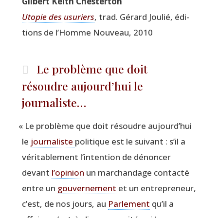
Gil­bert Keith Chesterton
Uto­pie des usu­riers
, trad. Gérard Jou­lié, édi­
tions de l’Homme Nou­veau, 2010
Le problème que doit
résoudre aujourd’hui le
journaliste…
«
Le pro­blème que doit résoudre aujourd’­hui
le
jour­na­liste
poli­tique est le sui­vant : s’il a
véri­ta­ble­ment l’in­ten­tion de dénon­cer
devant
l’o­pi­nion
un mar­chan­dage contac­té
entre un
gou­ver­ne­ment
et un entre­pre­neur,
c’est, de nos jours, au
Par­le­ment
qu’il a