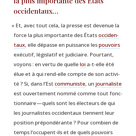
la plus importante des États
occidentaux…
«
Et, avec tout cela, la presse est deve­nue la
force la plus impor­tante des États
occi­den­
taux
, elle dépasse en puis­sance les
pou­voirs
exé­cu­tif, légis­la­tif et judi­ciaire. Pour­tant,
voyons : en ver­tu de quelle
loi
a‑t-elle été
élue et à qui rend-elle compte de son acti­vi­
té ? Si, dans l’Est
com­mu­niste
, un
jour­na­liste
est ouver­te­ment nom­mé comme tout fonc­
tion­naire — quels sont les élec­teurs de qui
les jour­na­listes occi­den­taux tiennent leur
posi­tion pré­pon­dé­rante ? Pour com­bien de
temps l’oc­cupent-ils et de quels pou­voirs