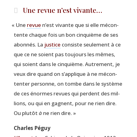
Une revue n’est vivante…
«
Une
revue
n’est vivante que si elle mécon­
tente chaque fois un bon cin­quième de ses
abon­nés. La
jus­tice
consiste seule­ment à ce
que ce ne soient pas tou­jours les mêmes,
qui soient dans le cin­quième. Autre­ment, je
veux dire quand on s’ap­plique à ne mécon­
ten­ter per­sonne, on tombe dans le sys­tème
de ces énormes revues qui perdent des mil­
lions, ou qui en gagnent, pour ne rien dire.
Ou plu­tôt
à
ne rien dire. »
Charles Péguy