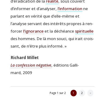
d’éradication de la
réa­li­té
, sous cou­vert
d’informer et d’analyser,
l’information
ne
par­lant en véri­té que d’elle-même et
l’analyse ser­vant des inté­rêts propres à ren­
for­cer
l’ignorance
et la déchéance
spi­ri­tuelle
des hommes. De là mon sou­ci, qui irait crois­
sant, de n’être plus informé. »
Richard Millet
La confes­sion néga­tive
, édi­tions Gal­li­
mard, 2009
Page 1 sur 2
1
2
»