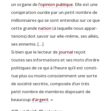
un organe de
l’o­pi­nion publique
. Elle est une
conspi­ra­tion our­die par un petit nombre de
mil­lion­naires qui se sont enten­dus sur ce que
cette grande
nation
(à laquelle nous appar­
te­nons) doit savoir sur elle-même, ses alliés,
ses ennemis. […]
Si bien que le lec­teur de
jour­nal
reçoit
toutes ses infor­ma­tions et ses mots d’ordre
poli­tiques de ce qui à l’heure qu’il est consti­
tue plus ou moins consciem­ment une sorte
de socié­té secrète, com­po­sée d’un très
petit nombre de membres dis­po­sant de
beau­coup
d’argent
. »