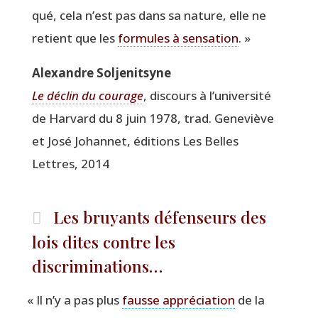
qué, cela n’est pas dans sa nature, elle ne
retient que les
for­mules à sen­sa­tion
. »
Alexandre Sol­je­nit­syne
Le déclin du cou­rage
, dis­cours à l’université
de Har­vard du 8 juin 1978, trad. Gene­viève
et José Johan­net, édi­tions Les Belles
Lettres, 2014
Les bruyants défenseurs des
lois dites contre les
discriminations…
«
Il n’y a pas plus
fausse appré­cia­tion
de la