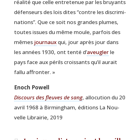
réa­li­té que celle entre­te­nue par les bruyants
défen­seurs des lois dites
“
contre les dis­cri­mi­
na­tions”. Que ce soit nos grandes plumes,
toutes issues du même moule, par­fois des
mêmes
jour­naux
qui, jour après jour dans
les années 1930, ont ten­té d’
aveu­gler
le
pays face aux périls crois­sants qu’il aurait
fal­lu affronter. »
Enoch Powell
Dis­cours des fleuves de sang
, allo­cu­tion du 20
avril 1968 à Bir­min­gham, édi­tions La Nou­
velle Librai­rie, 2019