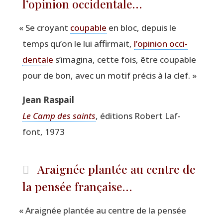
l’opinion occidentale…
«
Se croyant
cou­pable
en bloc, depuis le
temps qu’on le lui affir­mait,
l’opinion occi­
den­tale
s’imagina, cette fois, être cou­pable
pour de bon, avec un motif pré­cis à la clef. »
Jean Ras­pail
Le Camp des saints
, édi­tions Robert Laf­
font, 1973
Araignée plantée au centre de
la pensée française…
«
Arai­gnée plan­tée au centre de la pen­sée