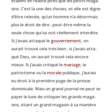
étaient en réa­li­té pires que les petits maga­
sins. C’est la une des choses, et elle est digne
d’être rele­vée, qu’un homme n’a désor­mais
plus le droit de dire ; peut-être même la
seule chose qui lui soit réel­le­ment inter­dite.
Si j’a­vais atta­qué le
gou­ver­ne­ment
, on
aurait trou­vé cela très bien ; si j’a­vais atta­
qué Dieu, on aurait trou­vé cela encore
mieux. Si j’a­vais cri­ti­qué le
mariage
, le
patrio­tisme ou la
morale
publique, j’au­rais
eu droit à la pre­mière page de la presse
domi­ni­cale. Mais un grand jour­nal ne peut se
payer le luxe de cri­ti­quer les grands maga­
sins, étant un grand maga­sin à sa manière