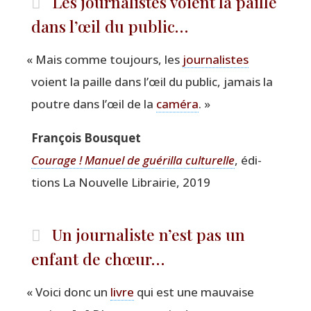
Les journalistes voient la paille
dans l’œil du public…
«
Mais comme tou­jours, les
jour­na­listes
voient la paille dans l’œil du public, jamais la
poutre dans l’œil de la
camé­ra
. »
Fran­çois Bousquet
Cou­rage ! Manuel de gué­rilla cultu­relle
, édi­
tions La Nou­velle Librai­rie, 2019
Un journaliste n’est pas un
enfant de chœur…
«
Voi­ci donc un
livre
qui est une mau­vaise