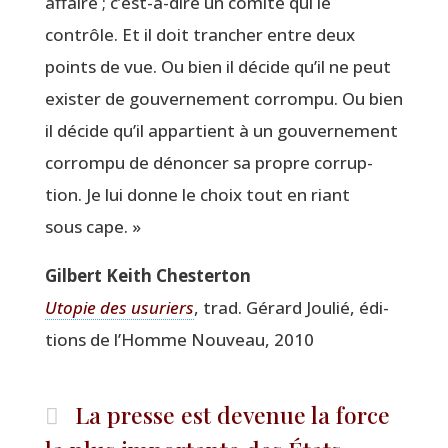
affaire ; c’est-à-dire un comi­té qui le
contrôle. Et il doit tran­cher entre deux
points de vue. Ou bien il décide qu’il ne peut
exis­ter de gou­ver­ne­ment cor­rom­pu. Ou bien
il décide qu’il appar­tient à un gou­ver­ne­ment
cor­rom­pu de dénon­cer sa propre cor­rup­
tion. Je lui donne le choix tout en riant
sous cape. »
Gil­bert Keith Chesterton
Uto­pie des usu­riers
, trad. Gérard Jou­lié, édi­
tions de l’Homme Nou­veau, 2010
La presse est devenue la force