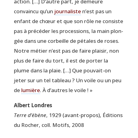
action. […] D’autre part, je demeure
convain­cu qu’un
jour­na­liste
n’est pas un
enfant de chœur et que son rôle ne consiste
pas à pré­cé­der les pro­ces­sions, la main plon­
gée dans une cor­beille de pétales de roses.
Notre métier n’est pas de faire plai­sir, non
plus de faire du tort, il est de por­ter la
plume dans la plaie. […] Que pou­vait-on
jeter sur un tel tableau ? Un voile ou un peu
de
lumière
. À d’autres le voile ! »
Albert Londres
Terre d’ébène
, 1929 (avant-pro­pos), Édi­tions
du Rocher, coll. Motifs, 2008