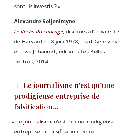
sont-ils investis ? »
Alexandre Sol­je­nit­syne
Le déclin du cou­rage
, dis­cours à l’université
de Har­vard du 8 juin 1978, trad. Gene­viève
et José Johan­net, édi­tions Les Belles
Lettres, 2014
Le journalisme n’est qu’une
prodigieuse entreprise de
falsification…
«
Le
jour­na­lisme
n’est qu’une pro­di­gieuse
entre­prise de fal­si­fi­ca­tion, voire