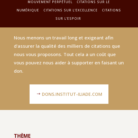
MOUVEMENT PERPÉTUEL
CITATIONS SUR LE
NUMÉRIQUE
CITATIONS SUR L'EXCELLENCE
CITATIONS
SUR L'ESPOIR
Nous menons un travail long et exigeant afin
d'assurer la qualité des milliers de citations que
nous vous proposons. Tout cela a un coût que
vous pouvez nous aider à supporter en faisant un
don.
DONS.INSTITUT-ILIADE.COM
THÈME