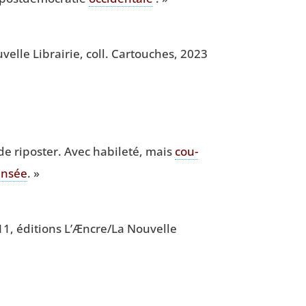
­velle Librai­rie, coll. Car­touches, 2023
e ripos­ter. Avec habi­le­té, mais
cou­
n­sée
. »
11, édi­tions L’Æncre/La Nou­velle