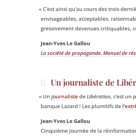
«
C’est ain­si qu’au cours des trois der­n
envi­sa­geables, accep­tables, rai­son­na
gres­si­ve­ment deve­nues cri­ti­quables, 
Jean-Yves Le Gallou
La socié­té de pro­pa­gande. Manuel de rés
Un journaliste de Libé
«
Un
jour­na­liste
de
Libé­ra­tion
, c’est un
banque Lazard ! Les plu­mi­tifs de
l’ext
Jean-Yves Le Gallou
Cin­quième Jour­née de la réin­for­ma­ti