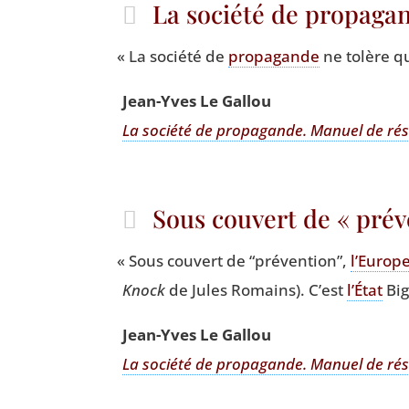
La société de propaga
«
La socié­té de
pro­pa­gande
ne tolère q
Jean-Yves Le Gallou
La socié­té de pro­pa­gande. Manuel de rés
Sous couvert de « prév
«
Sous cou­vert de
“
pré­ven­tion”,
l’Europ
Knock
de Jules Romains). C’est
l’État
Big
Jean-Yves Le Gallou
La socié­té de pro­pa­gande. Manuel de rés