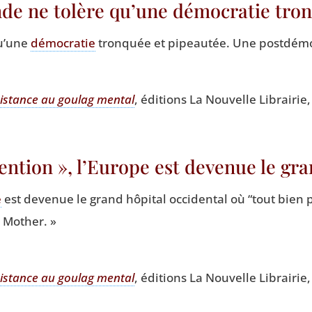
nde ne tolère qu’une démocratie tro
u’une
démo­cra­tie
tron­quée et pipeau­tée. Une postdémo
is­tance au gou­lag men­tal
, édi­tions La Nou­velle Librai­rie
ention », l’Europe est devenue le gr
e
est deve­nue le grand hôpi­tal occi­den­tal où
“
tout bien p
 Mother. »
is­tance au gou­lag men­tal
, édi­tions La Nou­velle Librai­rie