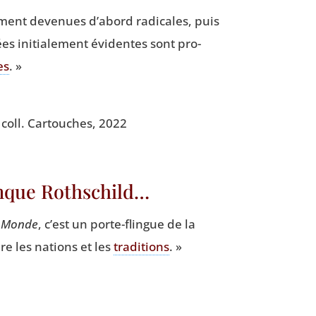
e­ment deve­nues d’abord radi­cales, puis
s ini­tia­le­ment évi­dentes sont pro­
es
. »
, coll. Car­touches, 2022
anque Rothschild…
u
Monde
, c’est un porte-flingue de la
ire les nations et les
tra­di­tions
. »