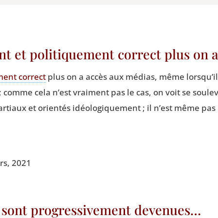
nt et politiquement correct plus on
­ment cor­rect
plus on a accès aux médias, même lorsqu’ils 
 ; comme cela n’est vrai­ment pas le cas, on voit se sou­le­
ar­tiaux et orien­tés idéo­lo­gi­que­ment ; il n’est même pas
urs, 2021
 sont progressivement devenues…