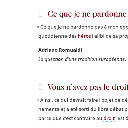
Ce que je ne pardonn
«
Ce que je ne par­donne pas à mon époq
quo­ti­dienne des
héros
l’a­li­bi de sa p
Adria­no Romualdi
La ques­tion d’une tra­di­tion euro­péenne
,
Vous n’avez pas le droi
«
Ain­si, ce qui devrait faire l’objet de dé
ne­men­tale) a été sor­ti du libre débat 
parce que c’est contraire au
droit
” est 