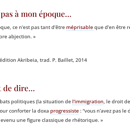
e pas à mon époque…
ue, ce n’est pas tant d’être
mépri­sable
que d’en être ré
ropre abjection. »
 édi­tion Akri­beia, trad. P. Baillet, 2014
t de dire…
bats poli­tiques (la situa­tion de
l’immigration
, le droit d
pour confor­ter la doxa
pro­gres­siste
:
“
vous n’avez pas le d
deve­nu une figure clas­sique de rhétorique. »