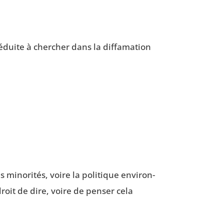
duite à cher­cher dans la dif­fa­ma­tion
es mino­ri­tés, voire la poli­tique envi­ron­
roit de dire, voire de pen­ser cela