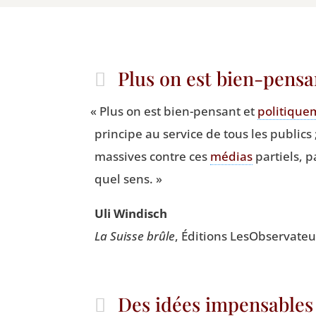
Plus on est bien-pensa
«
Plus on est bien-pen­sant et
poli­ti­que
prin­cipe au ser­vice de tous les publics
mas­sives contre ces
médias
par­tiels, p
quel sens. »
Uli Win­disch
La Suisse brûle
, Édi­tions LesOb­ser­va­te
Des idées impensables