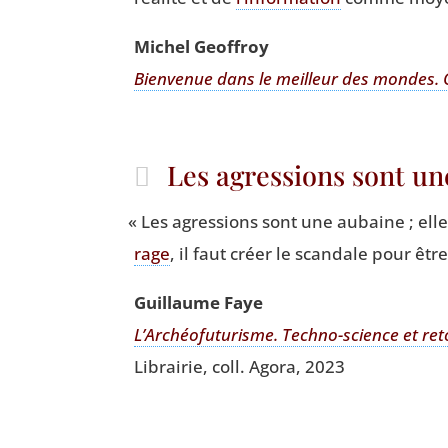
Michel Geof­froy
Bien­ve­nue dans le meilleur des mondes. Qu
Les agressions sont un
«
Les agres­sions sont une aubaine ; ell
rage
, il faut créer le scan­dale pour êt
Guillaume Faye
L’Archéofuturisme. Tech­no-science et ret
Librai­rie, coll. Ago­ra, 2023