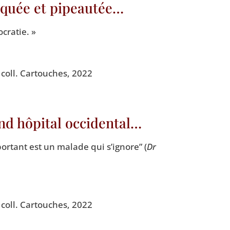
nquée et pipeautée…
cratie. »
, coll. Car­touches, 2022
and hôpital occidental…
or­tant est un malade qui s’ignore” (
Dr
, coll. Car­touches, 2022