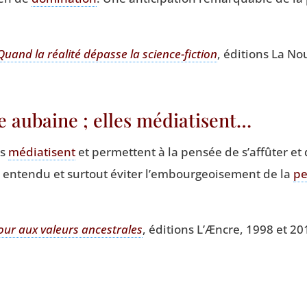
and la réa­li­té dépasse la science-fic­tion
, édi­tions La Nou
e aubaine ; elles médiatisent…
es
média­tisent
et per­mettent à la pen­sée de s’affûter et d
re enten­du et sur­tout évi­ter l’embourgeoisement de la
pe
our aux valeurs ances­trales
, édi­tions L’Æncre, 1998 et 20