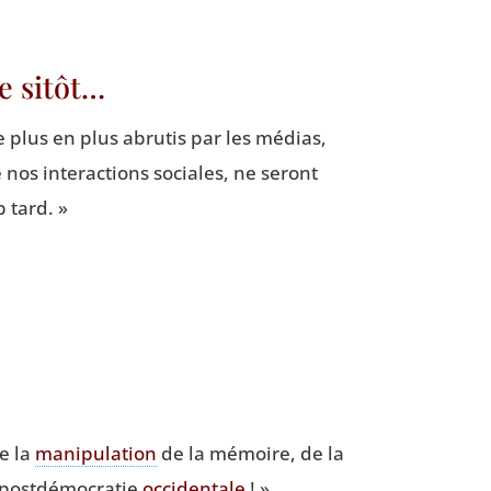
e sitôt…
e plus en plus abru­tis par les médias,
e nos inter­ac­tions sociales, ne seront
p tard. »
e la
mani­pu­la­tion
de la mémoire, de la
post­dé­mo­cra­tie
occi­den­tale
! »