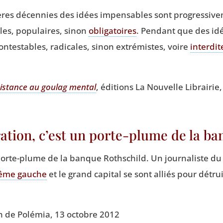
ières décen­nies des idées impen­sables sont pro­gres­si­v
bles, popu­laires, sinon
obli­ga­toires
. Pen­dant que des idée
contes­tables, radi­cales, sinon extré­mistes, voire
inter­dit
is­tance au gou­lag men­tal
, édi­tions La Nou­velle Librai­rie
ration, c’est un porte-plume de la b
 porte-plume de la banque Roth­schild. Un jour­na­liste d
rême gauche
et le grand capi­tal se sont alliés pour détru
on de Polé­mia, 13 octobre 2012