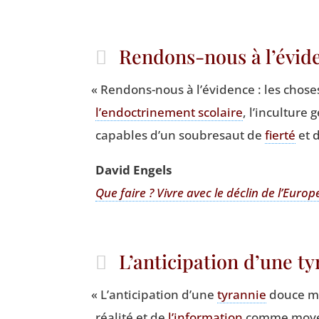
Rendons-nous à l’évide
«
Ren­dons-nous à l’évidence : les choses
l’endoctrinement sco­laire
, l’inculture 
capables d’un sou­bre­saut de
fier­té
et d
David Engels
Que faire ? Vivre avec le déclin de l’Europ
L’anticipation d’une t
«
L’anticipation d’une
tyran­nie
douce ma
réa­li­té et de
l’information
comme moy