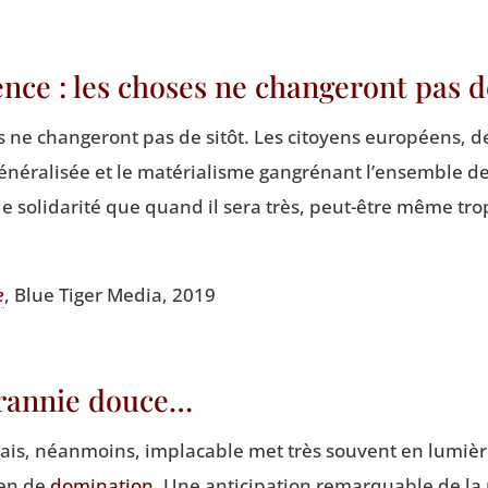
nce : les choses ne changeront pas d
 ne chan­ge­ront pas de sitôt. Les citoyens euro­péens, d
géné­ra­li­sée et le maté­ria­lisme gan­gré­nant l’ensemble d
e soli­da­ri­té que quand il sera très, peut-être même tro
e
, Blue Tiger Media, 2019
yrannie douce…
is, néan­moins, impla­cable met très sou­vent en lumièr
en de
domi­na­tion
. Une anti­ci­pa­tion remar­quable de la 