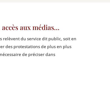
 a accès aux médias…
relèvent du ser­vice dit public, soit en
ver des pro­tes­ta­tions de plus en plus
 néces­saire de pré­ci­ser dans