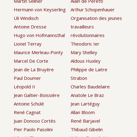
Martin Sellner
Alain de Peretti
Hermann von Keyserling
Arthur Schopenhauer
Uli Windisch
Organisation des jeunes
Antoine Dresse
travailleurs
Hugo von Hofmannsthal
révolutionnaires
Lionel Terray
Theodoric Ier
Maurice Merleau-Ponty
Mary Shelley
Marcel De Corte
Aldous Huxley
Jean de La Bruyère
Philippe de Laitre
Paul Doumer
Strabon
Léopold II
Charles Baudelaire
Jean Galtier-Boissière
Anatole Le Braz
Antoine Schülé
Jean Lartéguy
René Cagnat
Allan Bloom
Juan Donoso Cortés
René Barjavel
Pier Paolo Pasolini
Thibaud Gibelin