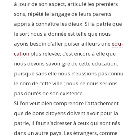
à jouir de son aspect, arti­cu­lé les pre­miers
sons, répé­té le lan­gage de leurs parents,
appris à connaître les dieux. Si la patrie que
le sort nous a don­née est telle que nous
ayons besoin d’aller pui­ser ailleurs une
édu­
ca­tion
plus rele­vée, c’est encore à elle que
nous devons savoir gré de cette édu­ca­tion,
puisque sans elle nous n’eussions pas connu
le nom de cette ville ; nous ne nous serions
pas dou­tés de son existence.
Si l’on veut bien com­prendre l’attachement
que de bons citoyens doivent avoir pour la
patrie, il faut s’adresser à ceux qui sont nés
dans un autre pays. Les étran­gers, comme