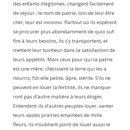
des enfants illé­gi­times, changent faci­le­ment
de séjour ; le nom de patrie, loin de leur être
cher, leur est incon­nu. Par­tout où ils espèrent
se pro­cu­rer plus abon­dam­ment de quoi suf­
fire à leurs besoins, ils s’y trans­portent, et
mettent leur bon­heur dans la satis­fac­tion de
leurs appé­tits. Mais ceux pour qui la patrie
est une mère, ché­rissent la terre qui les a
nour­ris, fût-elle petite, âpre, sté­rile. S’ils ne
peuvent en louer la fer­ti­li­té, ils ne man­que­
ront pas d’autre matière à leurs éloges.
Entendent-ils d’autres peuples louer, van­ter
leurs vastes prai­ries émaillées de mille
fleurs, ils n’oublient point de louer aus­si le