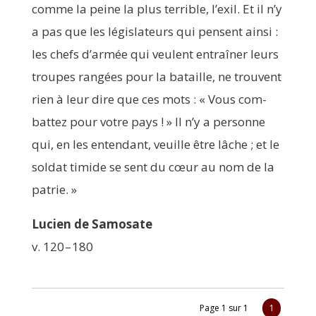
comme la peine la plus ter­rible, l’exil. Et il n’y
a pas que les légis­la­teurs qui pensent ain­si :
les chefs d’armée qui veulent entraî­ner leurs
troupes ran­gées pour la bataille, ne trouvent
rien à leur dire que ces mots : « Vous com­
bat­tez pour votre pays ! » Il n’y a per­sonne
qui, en les enten­dant, veuille être lâche ; et le
sol­dat timide se sent du cœur au nom de la
patrie. »
Lucien de Samosate
v. 120 – 180
Page 1 sur 1
1