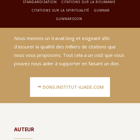
STANDARDISATION
CITATIONS SUR LA ROUMANIE
CITATIONS SUR LA SPIRITUALITÉ
GUNNAR
GUNNARSSON
Nous menons un travail long et exigeant afin
d'assurer la qualité des milliers de citations que
nous vous proposons. Tout cela a un coût que vous
pouvez nous aider à supporter en faisant un don.
DONS.INSTITUT-ILIADE.COM
AUTEUR