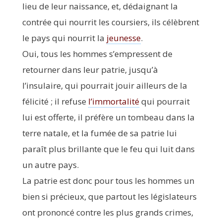
lieu de leur nais­sance, et, dédai­gnant la
contrée qui nour­rit les cour­siers, ils célèbrent
le pays qui nour­rit la
jeu­nesse
.
Oui, tous les hommes s’empressent de
retour­ner dans leur patrie, jusqu’à
l’insulaire, qui pour­rait jouir ailleurs de la
féli­ci­té ; il refuse
l’immortalité
qui pour­rait
lui est offerte, il pré­fère un tom­beau dans la
terre natale, et la fumée de sa patrie lui
paraît plus brillante que le feu qui luit dans
un autre pays.
La patrie est donc pour tous les hommes un
bien si pré­cieux, que par­tout les légis­la­teurs
ont pro­non­cé contre les plus grands crimes,