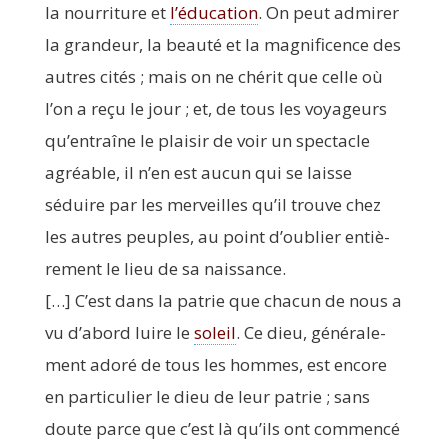
la nour­ri­ture et
l’éducation
. On peut admi­rer
la gran­deur, la beau­té et la magni­fi­cence des
autres cités ; mais on ne ché­rit que celle où
l’on a reçu le jour ; et, de tous les voya­geurs
qu’entraîne le plai­sir de voir un spec­tacle
agréable, il n’en est aucun qui se laisse
séduire par les mer­veilles qu’il trouve chez
les autres peuples, au point d’oublier entiè­
re­ment le lieu de sa naissance.
[…] C’est dans la patrie que cha­cun de nous a
vu d’abord luire le
soleil
. Ce dieu, géné­ra­le­
ment ado­ré de tous les hommes, est encore
en par­ti­cu­lier le dieu de leur patrie ; sans
doute parce que c’est là qu’ils ont com­men­cé