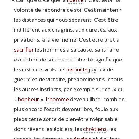
volon­té de répondre de soi. C’est main­te­nir
les dis­tances qui nous séparent. C’est être
indif­fé­rent aux cha­grins, aux dure­tés, aux
pri­va­tions, à la vie même. C’est être prêt à
sacri­fier
les hommes à sa cause, sans faire
excep­tion de soi-même. Liber­té signi­fie que
les ins­tincts virils, les
ins­tincts
joyeux de
guerre et de vic­toire, pré­do­minent sur tous
les autres ins­tincts, par exemple sur ceux du
«
bon­heur
».
L’homme
deve­nu libre, com­bien
plus encore l’esprit deve­nu libre, foule aux
pieds cette sorte de bien-être mépri­sable
dont rêvent les épi­ciers, les
chré­tiens
, les
vaches, les femmes, les
Anglais
et d’autres