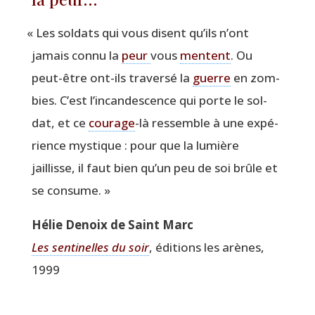
«
Les sol­dats qui vous disent qu’ils n’ont
jamais connu la
peur
vous
mentent
. Ou
peut-être ont-ils tra­ver­sé la
guerre
en zom­
bies. C’est l’incandescence qui porte le sol­
dat, et ce
cou­rage
-là res­semble à une expé­
rience mys­tique : pour que la lumière
jaillisse, il faut bien qu’un peu de soi brûle et
se consume. »
Hélie Denoix de Saint Marc
Les sen­ti­nelles du soir
, édi­tions les arènes,
1999