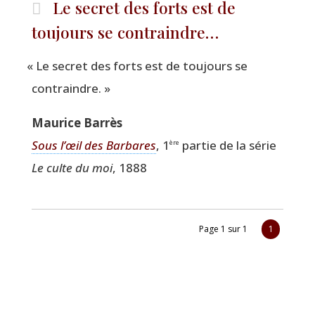
Le secret des forts est de
toujours se contraindre…
«
Le secret des forts est de tou­jours se
contraindre. »
Mau­rice Barrès
Sous l’œil des Bar­bares
, 1
par­tie de la série
ère
Le culte du moi
, 1888
Page 1 sur 1
1