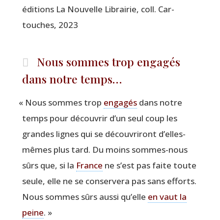
édi­tions La Nou­velle Librai­rie, coll. Car­
touches, 2023
Nous sommes trop engagés
dans notre temps…
«
Nous sommes trop
enga­gés
dans notre
temps pour décou­vrir d’un seul coup les
grandes lignes qui se décou­vri­ront d’elles-
mêmes plus tard. Du moins sommes-nous
sûrs que, si la
France
ne s’est pas faite toute
seule, elle ne se conser­ve­ra pas sans efforts.
Nous sommes sûrs aus­si qu’elle
en vaut la
peine
. »