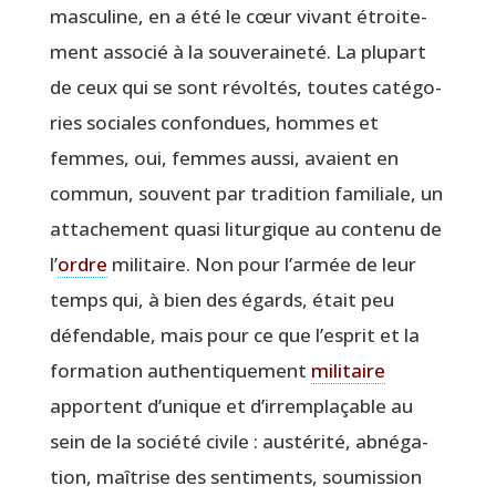
mas­cu­line, en a été le cœur vivant étroi­te­
ment asso­cié à la sou­ve­rai­ne­té. La plu­part
de ceux qui se sont révol­tés, toutes caté­go­
ries sociales confon­dues, hommes et
femmes, oui, femmes aus­si, avaient en
com­mun, sou­vent par tra­di­tion fami­liale, un
atta­che­ment qua­si litur­gique au conte­nu de
l’
ordre
mili­taire. Non pour l’armée de leur
temps qui, à bien des égards, était peu
défen­dable, mais pour ce que l’esprit et la
for­ma­tion authen­ti­que­ment
mili­taire
apportent d’unique et d’irremplaçable au
sein de la socié­té civile : aus­té­ri­té, abné­ga­
tion, maî­trise des sen­ti­ments, sou­mis­sion