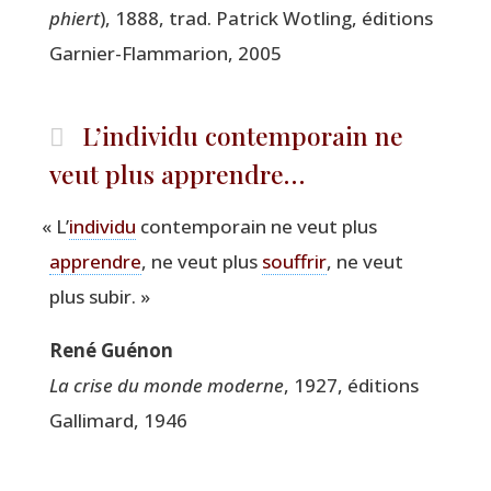
phiert
), 1888, trad. Patrick Wot­ling, édi­tions
Gar­nier-Flam­ma­rion, 2005
L’individu contemporain ne
veut plus apprendre…
«
L’
indi­vi­du
contem­po­rain ne veut plus
apprendre
, ne veut plus
souf­frir
, ne veut
plus subir. »
René Gué­non
La crise du monde moderne
, 1927, édi­tions
Gal­li­mard, 1946