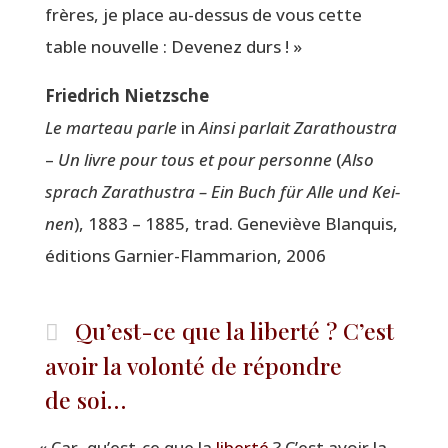
frères, je place au-des­sus de vous cette
table nou­velle : Deve­nez durs ! »
Frie­drich Nietzsche
Le mar­teau parle
in
Ain­si par­lait Zara­thous­tra
–
Un livre pour tous et pour per­sonne
(
Also
sprach Zara­thus­tra – Ein Buch für Alle und Kei­
nen
), 1883 – 1885, trad. Gene­viève Blan­quis,
édi­tions Gar­nier-Flam­ma­rion, 2006
Qu’est-ce que la liberté ? C’est
avoir la volonté de répondre
de soi…
«
Car, qu’est-ce que la
liber­té
? C’est avoir la