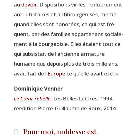
au
devoir
. Dis­po­si­tions viriles, fon­ciè­re­ment
anti-uti­li­taires et anti­bour­geoises, même
quand elles sont hono­rées, ce qui est fré­
quent, par des familles appar­te­nant socia­le­
ment à la bour­geoi­sie. Elles étaient tout ce
qui sub­sis­tait de l’ancienne arma­ture
humaine qui, depuis plus de trois mille ans,
avait fait de l’
Europe
ce qu’elle avait été. »
Domi­nique Venner
Le Cœur rebelle
, Les Belles Lettres, 1994,
réédi­tion Pierre-Guillaume de Roux, 2014
Pour moi, noblesse est