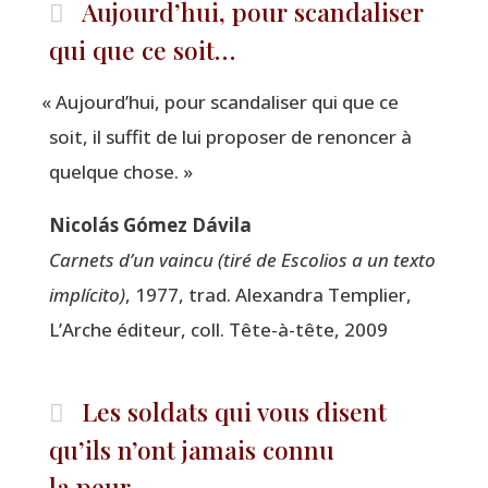
Aujourd’hui, pour scandaliser
qui que ce soit…
«
Aujourd’hui, pour scan­da­li­ser qui que ce
soit, il suf­fit de lui pro­po­ser de renon­cer à
quelque chose. »
Nicolás Gómez Dávila
Car­nets d’un vain­cu (tiré de
Esco­lios a un tex­to
implí­ci­to
)
, 1977, trad. Alexan­dra Tem­plier,
L’Arche édi­teur, coll. Tête-à-tête, 2009
Les soldats qui vous disent
qu’ils n’ont jamais connu
la peur…