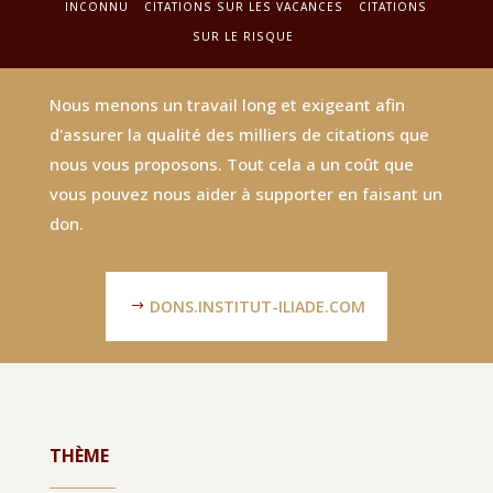
INCONNU
CITATIONS SUR LES VACANCES
CITATIONS
SUR LE RISQUE
Nous menons un travail long et exigeant afin
d'assurer la qualité des milliers de citations que
nous vous proposons. Tout cela a un coût que
vous pouvez nous aider à supporter en faisant un
don.
DONS.INSTITUT-ILIADE.COM
THÈME