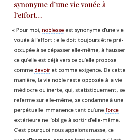
synonyme d’une vie vouée à
l’effort…
«
Pour moi,
noblesse
est syno­nyme d’une vie
vouée à l’effort ; elle doit tou­jours être pré­
oc­cu­pée à se dépas­ser elle-même, à haus­ser
ce qu’elle est déjà vers ce qu’elle pro­pose
comme
devoir
et comme exi­gence. De cette
manière, la vie noble reste oppo­sée à la vie
médiocre ou inerte, qui, sta­tis­ti­que­ment, se
referme sur elle-même, se condamne à une
per­pé­tuelle imma­nence tant qu’une
force
exté­rieure ne l’oblige à sor­tir d’elle-même.
C’est pour­quoi nous appe­lons masse, ce
type d’homme, non pas tant parce qu’il est