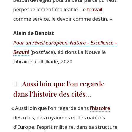
per­pé­tuel­le­ment mal­léable. Le
tra­vail
comme ser­vice, le devoir comme destin. »
Alain de Benoist
Pour un réveil euro­péen. Nature – Excel­lence –
Beau­té
(post­face), édi­tions La Nou­velle
Librai­rie, coll. Iliade, 2020
Aussi loin que l’on regarde
dans l’histoire des cités…
«
Aus­si loin que l’on regarde dans
l’histoire
des cités, des royaumes et des nations
d’Europe, l’esprit mili­taire, dans sa struc­ture