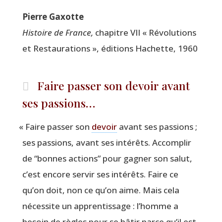
Pierre Gaxotte
His­toire de France,
cha­pitre VII « Révo­lu­tions
et Res­tau­ra­tions », édi­tions Hachette, 1960
Faire passer son devoir avant
ses passions…
«
Faire pas­ser son
devoir
avant ses pas­sions ;
ses pas­sions, avant ses inté­rêts. Accom­plir
de
“
bonnes actions” pour gagner son salut,
c’est encore ser­vir ses inté­rêts. Faire ce
qu’on doit, non ce qu’on aime. Mais cela
néces­site un appren­tis­sage : l’homme a
besoin de règles pour se bâtir parce qu’il est