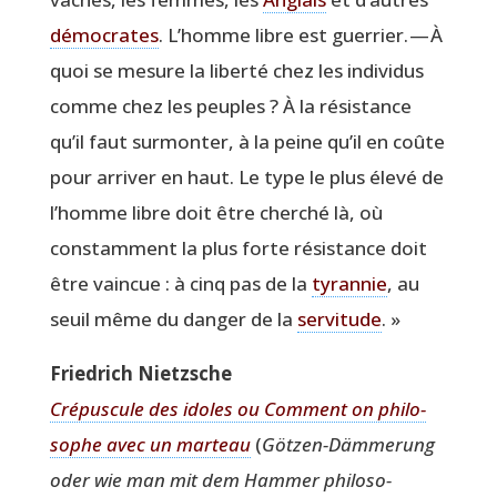
démo­crates
. L’homme libre est guer­rier. — À
quoi se mesure la liber­té chez les indi­vi­dus
comme chez les peuples ? À la résis­tance
qu’il faut sur­mon­ter, à la peine qu’il en coûte
pour arri­ver en haut. Le type le plus éle­vé de
l’homme libre doit être cher­ché là, où
constam­ment la plus forte résis­tance doit
être vain­cue : à cinq pas de la
tyran­nie
, au
seuil même du dan­ger de la
ser­vi­tude
. »
Frie­drich Nietzsche
Cré­pus­cule des idoles ou Com­ment on phi­lo­
sophe avec un mar­teau
(
Göt­zen-Däm­me­rung
oder wie man mit dem Ham­mer phi­lo­so­