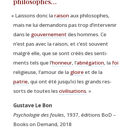
philosophes…
«
Lais­sons donc la
rai­son
aux phi­lo­sophes,
mais ne lui deman­dons pas trop d’intervenir
dans le
gou­ver­ne­ment
des hommes. Ce
n’est pas avec la rai­son, et c’est sou­vent
mal­gré elle, que se sont créés des sen­ti­
ments tels que l’
hon­neur
, l’
abné­ga­tion
, la
foi
reli­gieuse, l’amour de la
gloire
et de la
patrie
, qui ont été jusqu’ici les grands res­
sorts de toutes les
civi­li­sa­tions
. »
Gus­tave Le Bon
Psy­cho­lo­gie des foules
, 1937, édi­tions BoD –
Books on Demand, 2018