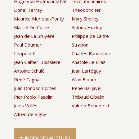
Hugo von Hofmannsthal
révolutionnaires
Lionel Terray
Theodoric Ier
Maurice Merleau-Ponty
Mary Shelley
Marcel De Corte
Aldous Huxley
Jean de La Bruyère
Philippe de Laitre
Paul Doumer
Strabon
Léopold II
Charles Baudelaire
Jean Galtier-Boissière
Anatole Le Braz
Antoine Schülé
Jean Lartéguy
René Cagnat
Allan Bloom
Juan Donoso Cortés
René Barjavel
Pier Paolo Pasolini
Thibaud Gibelin
Jules Vallès
Valerio Benedetti
Alfred de Vigny
INDEX DES AUTEURS