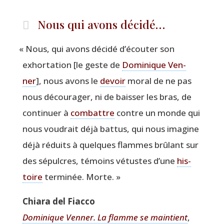
Nous qui avons décidé…
«
Nous, qui avons déci­dé d’écouter son
exhor­ta­tion [le geste de
Domi­nique Ven­
ner
], nous avons le
devoir
moral de ne pas
nous décou­ra­ger, ni de bais­ser les bras, de
conti­nuer à
com­battre
contre un monde qui
nous vou­drait déjà bat­tus, qui nous ima­gine
déjà réduits à quelques flammes brû­lant sur
des sépulcres, témoins vétustes d’une
his­
toire
ter­mi­née. Morte. »
Chia­ra del Fiacco
Domi­nique Ven­ner. La flamme se main­tient
,