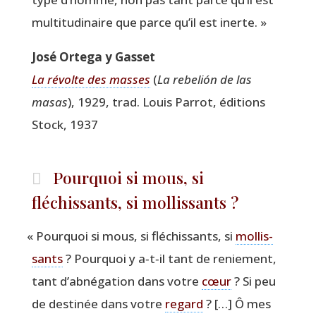
mul­ti­tu­di­naire que parce qu’il est inerte. »
José Orte­ga y Gasset
La révolte des masses
(
La rebe­lión de las
masas
), 1929, trad. Louis Par­rot, édi­tions
Stock, 1937
Pourquoi si mous, si
fléchissants, si mollissants ?
«
Pour­quoi si mous, si flé­chis­sants, si
mol­lis­
sants
? Pour­quoi y a‑t‑il tant de renie­ment,
tant d’abnégation dans votre
cœur
? Si peu
de des­ti­née dans votre
regard
? […] Ô mes