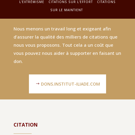
L'EXTRÉMISME
CITATIONS SUR L'EFFORT
CITATIONS
SUR LE MAINTIENT
Nous menons un travail long et exigeant afin
d'assurer la qualité des milliers de citations que
nous vous proposons. Tout cela a un coût que
vous pouvez nous aider à supporter en faisant un
don.
DONS.INSTITUT-ILIADE.COM
CITATION