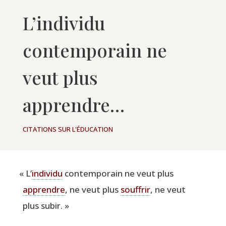
L’individu
contemporain ne
veut plus
apprendre…
CITATIONS SUR L'ÉDUCATION
«
L’
indi­vi­du
contem­po­rain ne veut plus
apprendre
, ne veut plus
souf­frir
, ne veut
plus subir. »