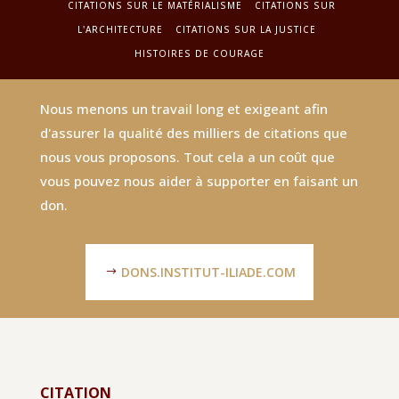
CITATIONS SUR LE MATÉRIALISME
CITATIONS SUR
L'ARCHITECTURE
CITATIONS SUR LA JUSTICE
HISTOIRES DE COURAGE
Nous menons un travail long et exigeant afin
d'assurer la qualité des milliers de citations que
nous vous proposons. Tout cela a un coût que
vous pouvez nous aider à supporter en faisant un
don.
DONS.INSTITUT-ILIADE.COM
CITATION