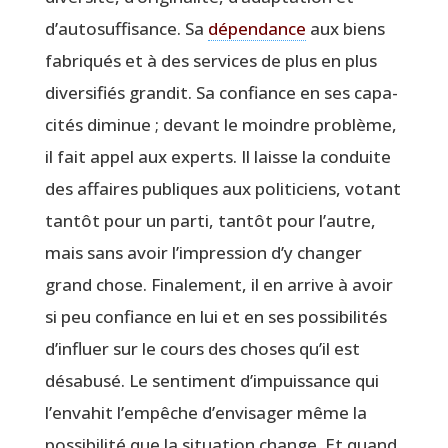
d’autosuffisance. Sa
dépen­dance
aux biens
fabri­qués et à des ser­vices de plus en plus
diver­si­fiés gran­dit. Sa confiance en ses capa­
ci­tés dimi­nue ; devant le moindre pro­blème,
il fait appel aux experts. Il laisse la conduite
des affaires publiques aux poli­ti­ciens, votant
tan­tôt pour un par­ti, tan­tôt pour l’autre,
mais sans avoir l’impression d’y chan­ger
grand chose. Fina­le­ment, il en arrive à avoir
si peu confiance en lui et en ses pos­si­bi­li­tés
d’influer sur le cours des choses qu’il est
désa­bu­sé. Le sen­ti­ment d’impuissance qui
l’envahit l’empêche d’envisager même la
pos­si­bi­li­té que la situa­tion change. Et quand