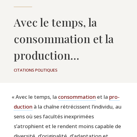
Avec le temps, la
consommation et la
production…
CITATIONS POLITIQUES
«
Avec le temps, la
consom­ma­tion
et la
pro­
duc­tion
à la chaîne rétré­cissent l’individu, au
sens où ses facul­tés inex­pri­mées
s’atrophient et le rendent moins capable de
diver­si­té, d’originalité, d’adaptation et