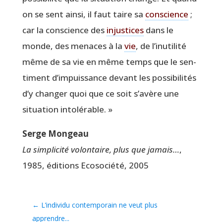
on se sent ain­si, il faut taire sa
conscience
;
car la conscience des
injus­tices
dans le
monde, des menaces à la
vie
, de l’inutilité
même de sa vie en même temps que le sen­
ti­ment d’impuissance devant les pos­si­bi­li­tés
d’y chan­ger quoi que ce soit s’avère une
situa­tion intolérable. »
Serge Mon­geau
La sim­pli­ci­té volon­taire, plus que jamais…
,
1985, édi­tions Eco­so­cié­té, 2005
←
L’individu contemporain ne veut plus
apprendre...