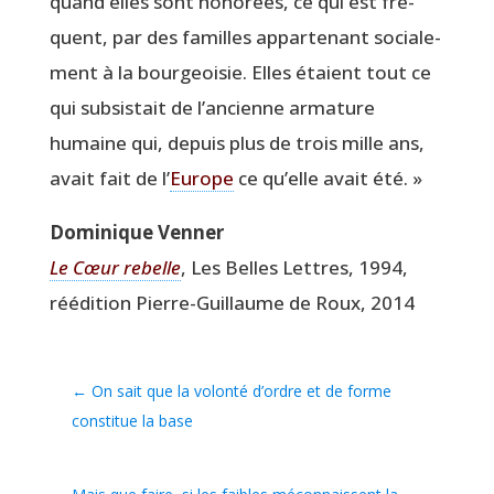
quand elles sont hono­rées, ce qui est fré­
quent, par des familles appar­te­nant socia­le­
ment à la bour­geoi­sie. Elles étaient tout ce
qui sub­sis­tait de l’ancienne arma­ture
humaine qui, depuis plus de trois mille ans,
avait fait de l’
Europe
ce qu’elle avait été. »
Domi­nique Venner
Le Cœur rebelle
, Les Belles Lettres, 1994,
réédi­tion Pierre-Guillaume de Roux, 2014
←
On sait que la volonté d’ordre et de forme
constitue la base