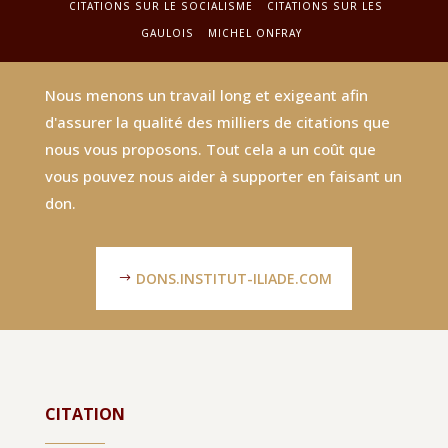
CITATIONS SUR LE SOCIALISME
CITATIONS SUR LES
GAULOIS
MICHEL ONFRAY
Nous menons un travail long et exigeant afin
d'assurer la qualité des milliers de citations que
nous vous proposons. Tout cela a un coût que
vous pouvez nous aider à supporter en faisant un
don.
DONS.INSTITUT-ILIADE.COM
CITATION