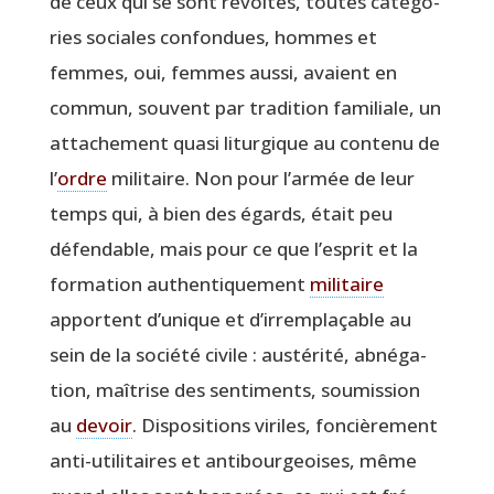
de ceux qui se sont révol­tés, toutes caté­go­
ries sociales confon­dues, hommes et
femmes, oui, femmes aus­si, avaient en
com­mun, sou­vent par tra­di­tion fami­liale, un
atta­che­ment qua­si litur­gique au conte­nu de
l’
ordre
mili­taire. Non pour l’armée de leur
temps qui, à bien des égards, était peu
défen­dable, mais pour ce que l’esprit et la
for­ma­tion authen­ti­que­ment
mili­taire
apportent d’unique et d’irremplaçable au
sein de la socié­té civile : aus­té­ri­té, abné­ga­
tion, maî­trise des sen­ti­ments, sou­mis­sion
au
devoir
. Dis­po­si­tions viriles, fon­ciè­re­ment
anti-uti­li­taires et anti­bour­geoises, même