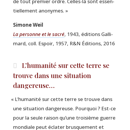
de tout pre­mier ordre. Celles-là sont essen­
tiel­le­ment anonymes. »
Simone Weil
La per­sonne et le sacré
, 1943, édi­tions Gal­li­
mard, coll. Espoir, 1957, R&N Édi­tions, 2016
L’humanité sur cette terre se
trouve dans une situation
dangereuse…
«
L’humanité sur cette terre se trouve dans
une situa­tion dan­ge­reuse. Pour­quoi ? Est-ce
pour la seule rai­son qu’une troi­sième guerre
mon­diale peut écla­ter brus­que­ment et