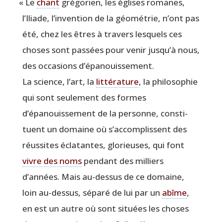
«
Le
chant
gré­go­rien, les églises romanes,
l’Iliade, l’invention de la géo­mé­trie, n’ont pas
été, chez les êtres à tra­vers les­quels ces
choses sont pas­sées pour venir jusqu’à nous,
des occa­sions d’épanouissement.
La science, l’art, la
lit­té­ra­ture
, la phi­lo­so­phie
qui sont seule­ment des formes
d’épanouissement de la per­sonne, consti­
tuent un domaine où s’accomplissent des
réus­sites écla­tantes, glo­rieuses, qui font
vivre des noms
pen­dant des mil­liers
d’années. Mais au-des­sus de ce domaine,
loin au-des­sus, sépa­ré de lui par un
abîme
,
en est un autre où sont situées les choses