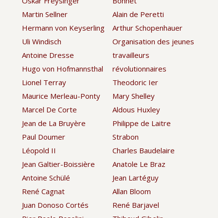
Oskar Freysinger
Bonnet
Martin Sellner
Alain de Peretti
Hermann von Keyserling
Arthur Schopenhauer
Uli Windisch
Organisation des jeunes
Antoine Dresse
travailleurs
Hugo von Hofmannsthal
révolutionnaires
Lionel Terray
Theodoric Ier
Maurice Merleau-Ponty
Mary Shelley
Marcel De Corte
Aldous Huxley
Jean de La Bruyère
Philippe de Laitre
Paul Doumer
Strabon
Léopold II
Charles Baudelaire
Jean Galtier-Boissière
Anatole Le Braz
Antoine Schülé
Jean Lartéguy
René Cagnat
Allan Bloom
Juan Donoso Cortés
René Barjavel