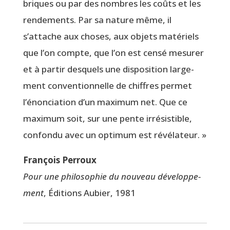
briques ou par des nombres les coûts et les
ren­de­ments. Par sa nature même, il
s’attache aux choses, aux objets maté­riels
que l’on compte, que l’on est cen­sé mesu­rer
et à par­tir des­quels une dis­po­si­tion lar­ge­
ment conven­tion­nelle de chiffres per­met
l’énonciation d’un maxi­mum net. Que ce
maxi­mum soit, sur une pente irré­sis­tible,
confon­du avec un opti­mum est révélateur. »
Fran­çois Perroux
Pour une phi­lo­so­phie du nou­veau déve­lop­pe­
ment
, Édi­tions Aubier, 1981