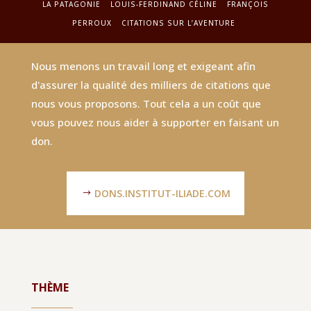
LA PATAGONIE
LOUIS-FERDINAND CÉLINE
FRANÇOIS
PERROUX
CITATIONS SUR L’AVENTURE
Nous menons un travail long et exigeant afin
d'assurer la qualité des milliers de citations que
nous vous proposons. Tout cela a un coût que
vous pouvez nous aider à supporter en faisant un
don.
DONS.INSTITUT-ILIADE.COM
THÈME