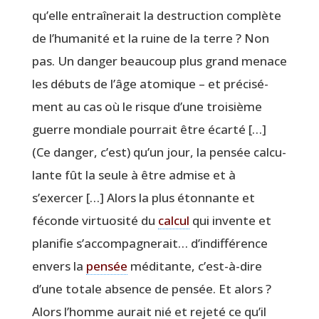
qu’elle entraî­ne­rait la des­truc­tion com­plète
de l’humanité et la ruine de la terre ? Non
pas. Un dan­ger beau­coup plus grand menace
les débuts de l’âge ato­mique – et pré­ci­sé­
ment au cas où le risque d’une troi­sième
guerre mon­diale pour­rait être écar­té […]
(Ce dan­ger, c’est) qu’un jour, la pen­sée cal­cu­
lante fût la seule à être admise et à
s’exercer […] Alors la plus éton­nante et
féconde vir­tuo­si­té du
cal­cul
qui invente et
pla­ni­fie s’accompagnerait… d’indifférence
envers la
pen­sée
médi­tante, c’est-à-dire
d’une totale absence de pen­sée. Et alors ?
Alors l’homme aurait nié et reje­té ce qu’il