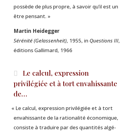
pos­sède de plus propre, à savoir qu’il est un
être pensant. »
Mar­tin Heidegger
Séré­ni­té (Gelas­sen­heit)
, 1955, in
Ques­tions III
,
édi­tions Gal­li­mard, 1966
Le calcul, expression
privilégiée et à tort envahissante
de…
«
Le cal­cul, expres­sion pri­vi­lé­giée et à tort
enva­his­sante de la ratio­na­li­té éco­no­mique,
consiste à tra­duire par des quan­ti­tés algé­