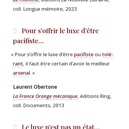
coll. Longue mémoire, 2023
Pour s’offrir le luxe d’être
pacifiste…
«
Pour s’of­frir le luxe d’être
paci­fiste
ou
tolé­
rant
, il faut être cer­tain d’a­voir le meilleur
arse­nal
. »
Laurent Ober­tone
La France Orange méca­nique
, édi­tions Ring,
coll. Docu­ments, 2013
Le luxe n’est pas un état…