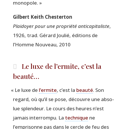
monopole. »
Gil­bert Keith Chesterton
Plai­doyer pour une pro­prié­té anti­ca­pi­ta­liste
,
1926, trad. Gérard Jou­lié, édi­tions de
l’Homme Nou­veau, 2010
Le luxe de l’ermite, c’est la
beauté…
«
Le luxe de
l’er­mite
, c’est la
beau­té
. Son
regard, où qu’il se pose, découvre une abso­
lue splen­deur. Le cours des heures n’est
jamais inter­rom­pu. La
tech­nique
ne
l’emprisonne pas dans le cercle de feu des