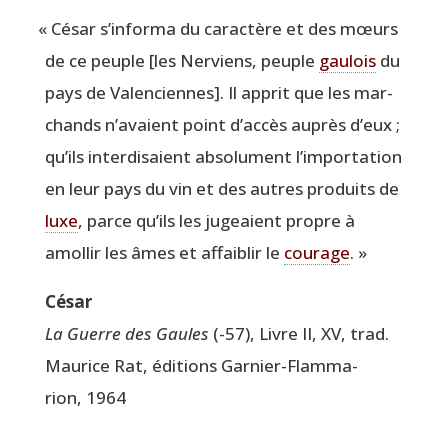
«
César s’informa du carac­tère et des mœurs
de ce peuple [les Ner­viens, peuple
gau­lois
du
pays de Valen­ciennes]. Il apprit que les mar­
chands n’a­vaient point d’ac­cès auprès d’eux ;
qu’ils inter­di­saient abso­lu­ment l’im­por­ta­tion
en leur pays du vin et des autres pro­duits de
luxe
, parce qu’ils les jugeaient propre à
amol­lir les âmes et affai­blir le
cou­rage
. »
César
La Guerre des Gaules
(-57), Livre II, XV, trad.
Mau­rice Rat, édi­tions Gar­nier-Flam­ma­
rion, 1964