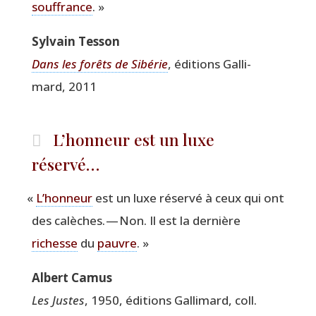
souf­france
. »
Syl­vain Tesson
Dans les forêts de Sibé­rie
, édi­tions Gal­li­
mard, 2011
L’honneur est un luxe
réservé…
«
L’hon­neur
est un luxe réser­vé à ceux qui ont
des calèches. — Non. Il est la der­nière
richesse
du
pauvre
. »
Albert Camus
Les Justes
, 1950, édi­tions Gal­li­mard, coll.