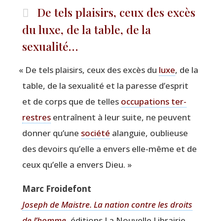
De tels plaisirs, ceux des excès
du luxe, de la table, de la
sexualité…
«
De tels plai­sirs, ceux des excès du
luxe
, de la
table, de la sexua­li­té et la paresse d’esprit
et de corps que de telles
occu­pa­tions ter­
restres
entraînent à leur suite, ne peuvent
don­ner qu’une
socié­té
alan­guie, oublieuse
des devoirs qu’elle a envers elle-même et de
ceux qu’elle a envers Dieu. »
Marc Froi­de­font
Joseph de Maistre. La nation contre les droits
de l’homme
, édi­tions La Nou­velle Librai­rie,