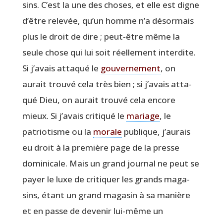
sins. C’est la une des choses, et elle est digne
d’être rele­vée, qu’un homme n’a désor­mais
plus le droit de dire ; peut-être même la
seule chose qui lui soit réel­le­ment inter­dite.
Si j’a­vais atta­qué le
gou­ver­ne­ment
, on
aurait trou­vé cela très bien ; si j’a­vais atta­
qué Dieu, on aurait trou­vé cela encore
mieux. Si j’a­vais cri­ti­qué le
mariage
, le
patrio­tisme ou la
morale
publique, j’au­rais
eu droit à la pre­mière page de la presse
domi­ni­cale. Mais un grand jour­nal ne peut se
payer le luxe de cri­ti­quer les grands maga­
sins, étant un grand maga­sin à sa manière
et en passe de deve­nir lui-même un