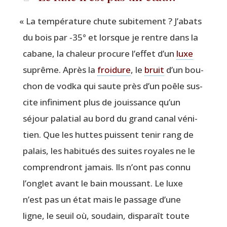
«
La tem­pé­ra­ture chute subi­te­ment ? J’a­bats
du bois par ‑35° et lorsque je rentre dans la
cabane, la cha­leur pro­cure l’ef­fet d’un
luxe
suprême. Après la
froi­dure
, le
bruit
d’un bou­
chon de vod­ka qui saute près d’un poêle sus­
cite infi­ni­ment plus de jouis­sance qu’un
séjour pala­tial au bord du grand canal véni­
tien. Que les huttes puissent tenir rang de
palais, les habi­tués des suites royales ne le
com­pren­dront jamais. Ils n’ont pas connu
l’on­glet avant le bain mous­sant. Le luxe
n’est pas un état mais le pas­sage d’une
ligne, le seuil où, sou­dain, dis­pa­raît toute