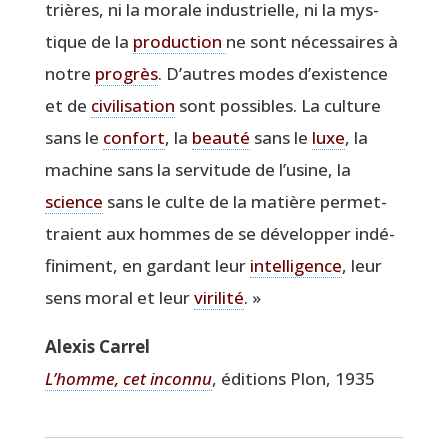
trières, ni la morale indus­trielle, ni la mys­
tique de la
pro­duc­tion
ne sont néces­saires à
notre
pro­grès
. D’autres modes d’existence
et de
civi­li­sa­tion
sont pos­sibles. La culture
sans le
confort
, la
beau­té
sans le
luxe
, la
machine sans la ser­vi­tude de l’usine, la
science
sans le culte de la matière per­met­
traient aux hommes de se déve­lop­per indé­
fi­ni­ment, en gar­dant leur
intel­li­gence
, leur
sens moral et leur
viri­li­té
. »
Alexis Car­rel
L’homme, cet incon­nu
, édi­tions Plon, 1935