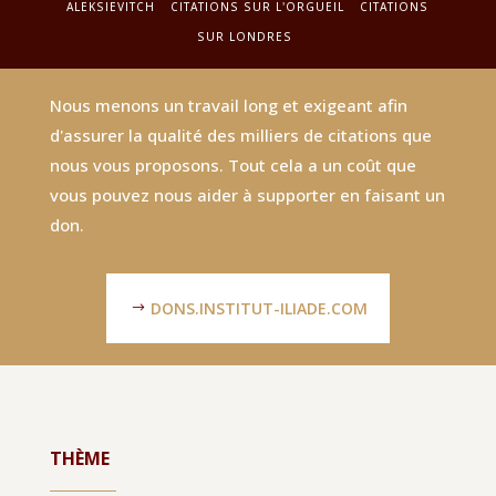
ALEKSIEVITCH
CITATIONS SUR L'ORGUEIL
CITATIONS
SUR LONDRES
Nous menons un travail long et exigeant afin
d'assurer la qualité des milliers de citations que
nous vous proposons. Tout cela a un coût que
vous pouvez nous aider à supporter en faisant un
don.
DONS.INSTITUT-ILIADE.COM
THÈME