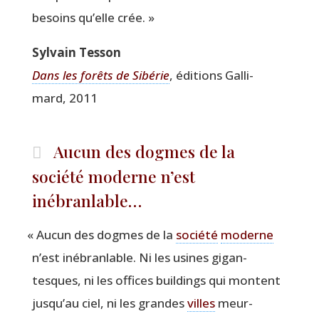
besoins qu’elle crée. »
Syl­vain Tesson
Dans les forêts de Sibé­rie
, édi­tions Gal­li­
mard, 2011
Aucun des dogmes de la
société moderne n’est
inébranlable…
«
Aucun des dogmes de la
socié­té
moderne
n’est inébran­lable. Ni les usines gigan­
tesques, ni les offices buil­dings qui montent
jus­qu’au ciel, ni les grandes
villes
meur­