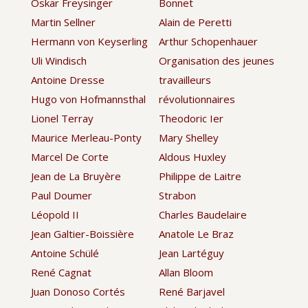
Oskar Freysinger
Bonnet
Martin Sellner
Alain de Peretti
Hermann von Keyserling
Arthur Schopenhauer
Uli Windisch
Organisation des jeunes
Antoine Dresse
travailleurs
Hugo von Hofmannsthal
révolutionnaires
Lionel Terray
Theodoric Ier
Maurice Merleau-Ponty
Mary Shelley
Marcel De Corte
Aldous Huxley
Jean de La Bruyère
Philippe de Laitre
Paul Doumer
Strabon
Léopold II
Charles Baudelaire
Jean Galtier-Boissière
Anatole Le Braz
Antoine Schülé
Jean Lartéguy
René Cagnat
Allan Bloom
Juan Donoso Cortés
René Barjavel