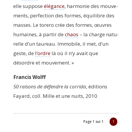
elle sup­pose
élé­gance
, har­mo­nie des mou­ve­
ments, per­fec­tion des formes, équi­libre des
masses. Le tore­ro crée des formes, œuvres
humaines, à par­tir de
chaos
– la charge natu­
relle d’un tau­reau. Immo­bile, il met, d’un
geste, de
l’ordre
là où il n’y avait que
désordre et mouvement. »
Fran­cis Wolff
50 rai­sons de défendre la cor­ri­da
, édi­tions
Fayard, coll. Mille et une nuits, 2010
Page 1 sur 1
1