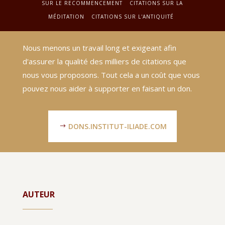
SUR LE RECOMMENCEMENT
CITATIONS SUR LA
MÉDITATION
CITATIONS SUR L'ANTIQUITÉ
Nous menons un travail long et exigeant afin
d'assurer la qualité des milliers de citations que
nous vous proposons. Tout cela a un coût que vous
pouvez nous aider à supporter en faisant un don.
DONS.INSTITUT-ILIADE.COM
AUTEUR