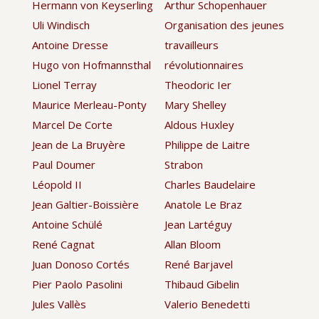
Hermann von Keyserling
Arthur Schopenhauer
Uli Windisch
Organisation des jeunes
Antoine Dresse
travailleurs
Hugo von Hofmannsthal
révolutionnaires
Lionel Terray
Theodoric Ier
Maurice Merleau-Ponty
Mary Shelley
Marcel De Corte
Aldous Huxley
Jean de La Bruyère
Philippe de Laitre
Paul Doumer
Strabon
Léopold II
Charles Baudelaire
Jean Galtier-Boissière
Anatole Le Braz
Antoine Schülé
Jean Lartéguy
René Cagnat
Allan Bloom
Juan Donoso Cortés
René Barjavel
Pier Paolo Pasolini
Thibaud Gibelin
Jules Vallès
Valerio Benedetti