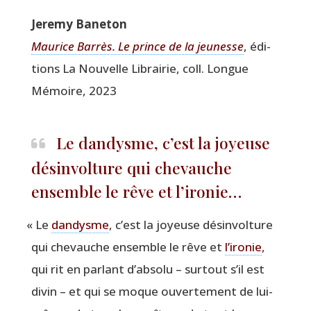
Jere­my Baneton
Mau­rice Bar­rès. Le prince de la jeu­nesse
, édi­
tions La Nou­velle Librai­rie, coll. Longue
Mémoire, 2023
Le dandysme, c’est la joyeuse
désinvolture qui chevauche
ensemble le rêve et l’ironie…
«
Le
dan­dysme
, c’est la joyeuse désin­vol­ture
qui che­vauche ensemble le rêve et
l’ironie
,
qui rit en par­lant d’absolu – sur­tout s’il est
divin – et qui se moque ouver­te­ment de lui-