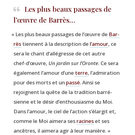
Les plus beaux passages de
l’œuvre de Barrès…
«
Les plus beaux pas­sages de l’œuvre de
Bar­
rès
tiennent à la des­crip­tion de
l’amour
, ce
sera le chant d’allégresse de cet autre
chef‑d’œuvre,
Un jar­din sur l’Oronte
. Ce sera
éga­le­ment l’amour d’une
terre
, l’admiration
pour des morts et un
pas­sé
. Ain­si se
rejoignent la quête de la tra­di­tion bar­ré­
sienne et le désir d’enthousiasme du Moi.
Dans l’amour, le ciel de l’action s’élargit et,
comme le Moi aime­ra ses
racines
et ses
ancêtres, il aime­ra agir à leur manière. »