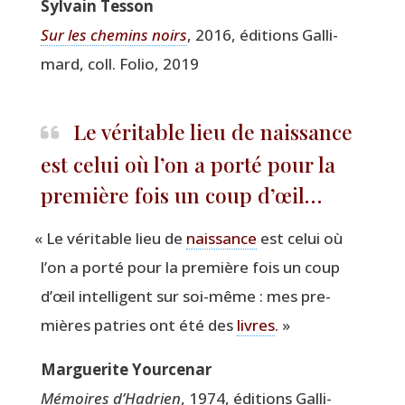
Syl­vain Tesson
Sur les che­mins noirs
, 2016, édi­tions Gal­li­
mard, coll. Folio, 2019
Le véritable lieu de naissance
est celui où l’on a porté pour la
première fois un coup d’œil…
«
Le véri­table lieu de
nais­sance
est celui où
l’on a por­té pour la pre­mière fois un coup
d’œil intel­li­gent sur soi-même : mes pre­
mières patries ont été des
livres
. »
Mar­gue­rite Yourcenar
Mémoires d’Ha­drien
, 1974, édi­tions Gal­li­