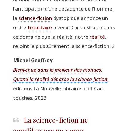
l’anticipation d’une déca­dence de l’homme,
la
science-fic­tion
dys­to­pique annonce un
ordre
tota­li­taire
à venir. Car c’est bien dans
ce domaine que la réa­li­té, notre
réa­li­té
,
rejoint le plus sûre­ment la science-fiction. »
Michel Geof­froy
Bien­ve­nue dans le meilleur des mondes.
Quand la réa­li­té dépasse la science-fic­tion
,
édi­tions La Nou­velle Librai­rie, coll. Car­
touches, 2023
La science-fiction ne
constitue pas un genre