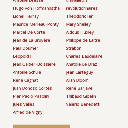
Antoine Dresse
travailleurs
Hugo von Hofmannsthal
révolutionnaires
Lionel Terray
Theodoric Ier
Maurice Merleau-Ponty
Mary Shelley
Marcel De Corte
Aldous Huxley
Jean de La Bruyère
Philippe de Laitre
Paul Doumer
Strabon
Léopold II
Charles Baudelaire
Jean Galtier-Boissière
Anatole Le Braz
Antoine Schülé
Jean Lartéguy
René Cagnat
Allan Bloom
Juan Donoso Cortés
René Barjavel
Pier Paolo Pasolini
Thibaud Gibelin
Jules Vallès
Valerio Benedetti
Alfred de Vigny