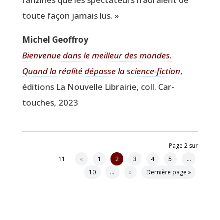
toute façon jamais lus. »
Michel Geof­froy
Bien­ve­nue dans le meilleur des mondes.
Quand la réa­li­té dépasse la science-fic­tion
,
édi­tions La Nou­velle Librai­rie, coll. Car­
touches, 2023
Page 2 sur
11
«
1
2
3
4
5
…
10
…
»
Dernière page »