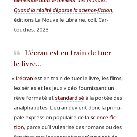
Bien­ve­nue dans le meilleur des mondes.
Quand la réa­li­té dépasse la science-fic­tion
,
édi­tions La Nou­velle Librai­rie, coll. Car­
touches, 2023
L’écran est en train de tuer
le livre…
«
L’écran
est en train de tuer le livre, les films,
les séries et les jeux vidéo four­nis­sant un
rêve for­ma­té et
stan­dar­di­sé
à la por­tée des
anal­pha­bètes. L’écran devient donc la prin­ci­
pale expres­sion popu­laire de la
science-fic­
tion
, parce qu’il vul­ga­rise des romans ou des
fan­zines que les spec­ta­teurs n’auraient de