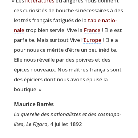
«
Les
lit­té­ra­tures
étran­gères nous donnent
ces curio­si­tés de bouche si néces­saires à des
let­trés fran­çais fati­gués de la
table natio­
nale
trop bien ser­vie. Vive la
France
! Elle est
par­faite. Mais sur­tout Vive l’
Europe
! Elle a
pour nous ce mérite d’être un peu inédite.
Elle nous réveille par des poivres et des
épices nou­veaux. Nos maîtres fran­çais sont
des épi­ciers dont nous avons épui­sé la
boutique. »
Mau­rice Barrès
La que­relle des natio­na­listes et des cos­mo­po­
lites
,
Le Figa­ro
, 4 juillet 1892