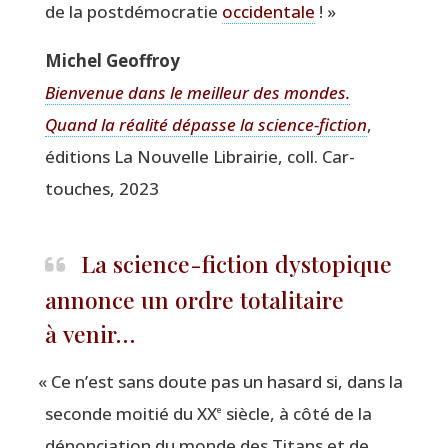
de la post­dé­mo­cra­tie
occi­den­tale
! »
Michel Geof­froy
Bien­ve­nue dans le meilleur des mondes.
Quand la réa­li­té dépasse la science-fic­tion
,
édi­tions La Nou­velle Librai­rie, coll. Car­
touches, 2023
La science-fiction dystopique
annonce un ordre totalitaire
à venir…
«
Ce n’est sans doute pas un hasard si, dans la
seconde moi­tié du XX
siècle, à côté de la
e
dénon­cia­tion du monde des Titans et de