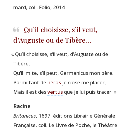
mard, coll. Folio, 2014
Qu’il choisisse, s’il veut,
d’Auguste ou de Tibère…
«
Qu’il choi­sisse, s’il veut, d’Au­guste ou de
Tibère,
Qu’il imite, s’il peut, Ger­ma­ni­cus mon père.
Par­mi tant de
héros
je n’ose me placer,
Mais il est des
ver­tus
que je lui puis tracer. »
Racine
Bri­ta­ni­cus
, 1697, édi­tions Librai­rie Géné­rale
Fran­çaise, coll. Le Livre de Poche, le Théâtre