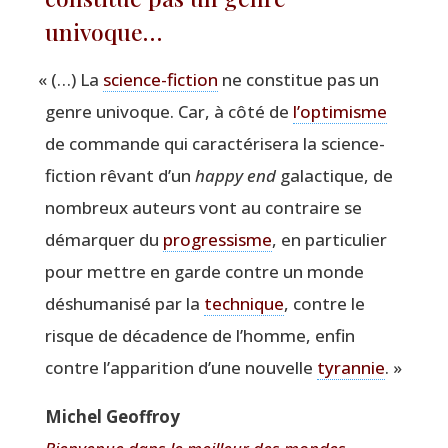
univoque…
«
(…) La
science-fic­tion
ne consti­tue pas un
genre uni­voque. Car, à côté de
l’optimisme
de com­mande qui carac­té­ri­se­ra la science-
fic­tion rêvant d’un
hap­py end
galac­tique, de
nom­breux auteurs vont au contraire se
démar­quer du
pro­gres­sisme
, en par­ti­cu­lier
pour mettre en garde contre un monde
déshu­ma­ni­sé par la
tech­nique
, contre le
risque de déca­dence de l’homme, enfin
contre l’apparition d’une nou­velle
tyran­nie
. »
Michel Geof­froy