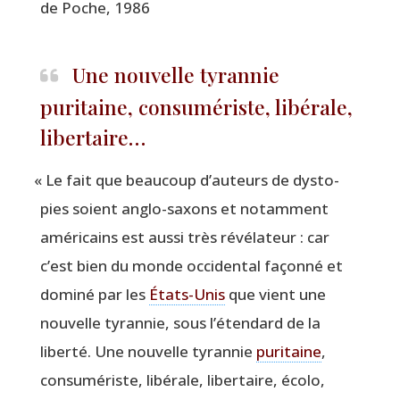
de Poche, 1986
Une nouvelle tyrannie
puritaine, consumériste, libérale,
libertaire…
«
Le fait que beau­coup d’auteurs de dys­to­
pies soient anglo-saxons et notam­ment
amé­ri­cains est aus­si très révé­la­teur : car
c’est bien du monde occi­den­tal façon­né et
domi­né par les
États-Unis
que vient une
nou­velle tyran­nie, sous l’étendard de la
liber­té. Une nou­velle tyran­nie
puri­taine
,
consu­mé­riste, libé­rale, liber­taire, éco­lo,