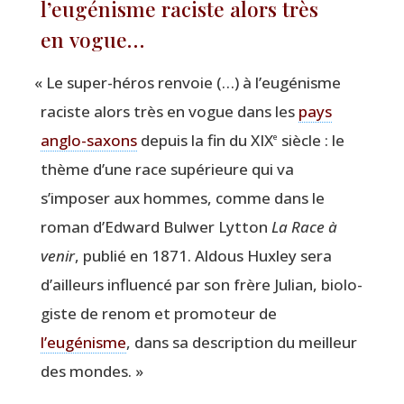
l’eugénisme raciste alors très
en vogue…
«
Le super-héros ren­voie (…) à l’eugénisme
raciste alors très en vogue dans les
pays
anglo-saxons
depuis la fin du XIX
siècle : le
e
thème d’une race supé­rieure qui va
s’imposer aux hommes, comme dans le
roman d’Edward Bul­wer Lyt­ton
La Race à
venir
, publié en 1871. Aldous Hux­ley sera
d’ailleurs influen­cé par son frère Julian, bio­lo­
giste de renom et pro­mo­teur de
l’eugénisme
, dans sa des­crip­tion du meilleur
des mondes. »