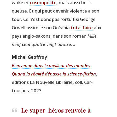
woke et
cos­mo­po­lite
, mais aus­si bel­li­
queuse. Et qui peut deve­nir vio­lente à son
tour. Ce n’est donc pas for­tuit si George
Orwell assi­mile son Océa­nia
tota­li­taire
aux
pays anglo-saxons, dans son roman
Mille
neuf cent quatre-vingt-quatre
. »
Michel Geof­froy
Bien­ve­nue dans le meilleur des mondes.
Quand la réa­li­té dépasse la science-fic­tion
,
édi­tions La Nou­velle Librai­rie, coll. Car­
touches, 2023
Le super-héros renvoie à