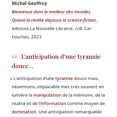
Michel Geof­froy
Bien­ve­nue dans le meilleur des mondes.
Quand la réa­li­té dépasse la science-fic­tion
,
édi­tions La Nou­velle Librai­rie, coll. Car­
touches, 2023
L’anticipation d’une tyrannie
douce…
«
L’anticipation d’une
tyran­nie
douce mais,
néan­moins, impla­cable met très sou­vent en
lumière la
mani­pu­la­tion
de la mémoire, de la
réa­li­té et de
l’information
comme moyen de
domi­na­tion
. Une anti­ci­pa­tion remar­quable