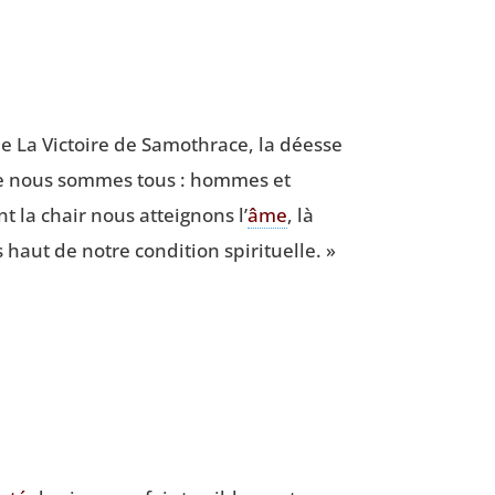
de La Vic­toire de Samo­thrace, la déesse
 nous sommes tous : hommes et
nt la chair nous attei­gnons l’
âme
, là
haut de notre condi­tion spirituelle. »