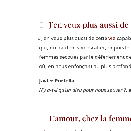
J’en veux plus aussi de
«
J’en veux plus aus­si de cette
vie
capabl
qui, du haut de son esca­lier, depuis le 
femmes secoués par le défer­le­ment de
où, en nous enfon­çant au plus pro­fond 
Javier Por­tel­la
N’y a‑t-il qu’un dieu pour nous sau­ver ?
, 
L’amour, chez la femme