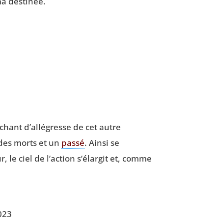
 ma destinée.
e chant d’allégresse de cet autre
 des morts et un
pas­sé
. Ain­si se
, le ciel de l’action s’élargit et, comme
2023