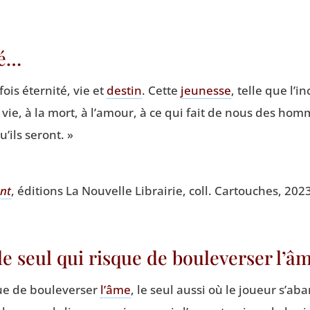
té…
fois éter­ni­té, vie et
des­tin
. Cette
jeu­nesse
, telle que l’
la vie, à la mort, à l’amour, à ce qui fait de nous des 
u’ils seront. »
ent
, édi­tions La Nou­velle Librai­rie, coll. Car­touches, 202
 le seul qui risque de bouleverser l’
ue de bou­le­ver­ser
l’âme
, le seul aus­si où le joueur s’a­