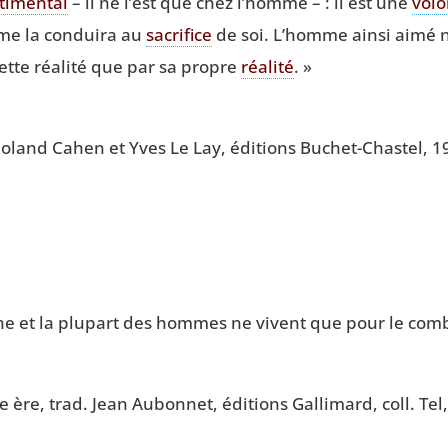
ti­men­tal
– il ne l’est que chez l’homme – : il est une
volo
même la condui­ra au
sacri­fice
de soi. L’homme ain­si aimé ne
ette réa­li­té que par sa propre
réa­li­té
. »
 Roland Cahen et Yves Le Lay, édi­tions Buchet-Chas­tel, 1
ne et la plu­part des hommes ne vivent que pour le comb
 ère, trad. Jean Aubon­net, édi­tions Gal­li­mard, coll. Tel