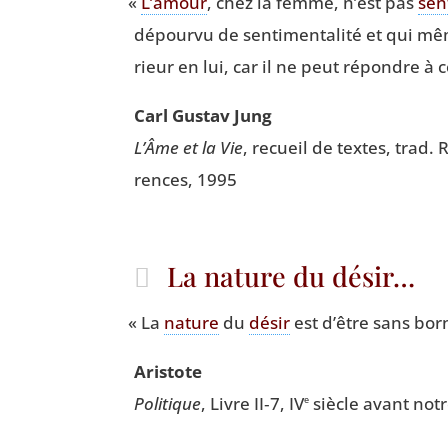
«
L’a­mour
, chez la femme, n’est pas
sen­
dépour­vu de sen­ti­men­ta­li­té et qui 
rieur en lui, car il ne peut répondre à c
Carl Gus­tav Jung
L’Âme et la Vie
, recueil de textes, trad.
rences, 1995
La nature du désir…
«
La
nature
du
désir
est d’être sans bor
Aris­tote
Poli­tique
, Livre II‑7, IV
siècle avant notre
e