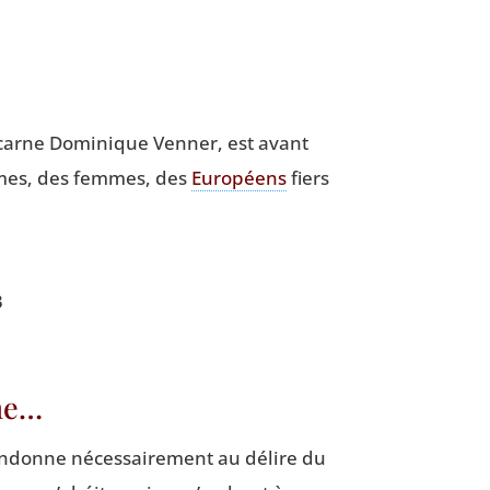
incarne Domi­nique Ven­ner, est avant
hommes, des femmes, des
Euro­péens
fiers
3
âme…
ban­donne néces­sai­re­ment au délire du