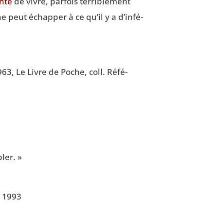
n­té
de vivre, par­fois ter­ri­ble­ment
 peut échap­per à ce qu’il y a d’in­fé­
963, Le Livre de Poche, coll. Réfé­
ler. »
, 1993