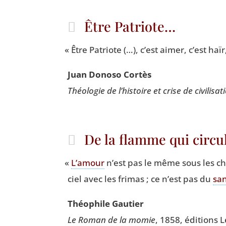
Être Patriote…
«
Être Patriote (…), c’est aimer, c’est haï
Juan Dono­so Cortès
Théo­lo­gie de l’his­toire et crise de civi­li­sa­t
De la flamme qui circu
«
L’a­mour
n’est pas le même sous les ch
ciel avec les fri­mas ; ce n’est pas du
sa
Théo­phile Gautier
Le Roman de la momie
, 1858, édi­tions 