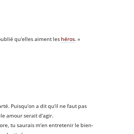
ublié qu’elles aiment les
héros
. »
­té. Puisqu’on a dit qu’il ne faut pas
able amour serait d’agir.
ore, tu sau­rais m’en entre­te­nir le bien­