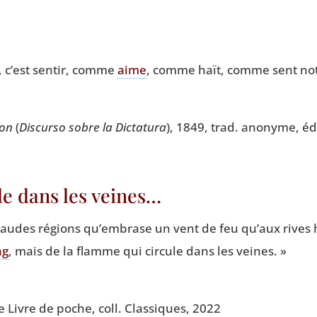
r, c’est sen­tir, comme
aime
, comme haït, comme sent no
ion
(
Dis­cur­so sobre la Dic­ta­tu­ra
), 1849, trad. ano­nyme, édi
le dans les veines…
audes régions qu’embrase un vent de feu qu’aux rives h
ng
, mais de la flamme qui cir­cule dans les veines. »
Le Livre de poche, coll. Clas­siques, 2022