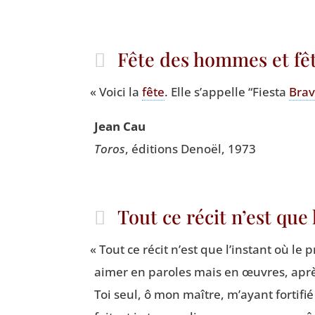
Fête des hommes et f
«
Voi­ci la
fête
. Elle s’ap­pelle
“
Fies­ta
Bra­
Jean Cau
Toros
, édi­tions Denoël, 1973
Tout ce récit n’est que
«
Tout ce récit n’est que l’instant où le 
aimer en paroles mais en œuvres, aprè
Toi seul, ô mon maître, m’ayant for­ti­fié