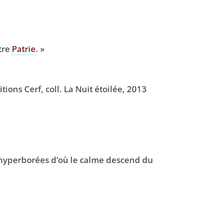
tre
Patrie
. »
­tions Cerf, coll. La Nuit étoi­lée, 2013
yper­bo­rées d’où le calme des­cend du