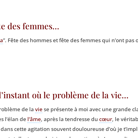
ête des femmes…
va
”. Fête des hommes et fête des femmes qui n’ont pas o
 l’instant où le problème de la vie…
pro­blème de la
vie
se pré­sente à moi avec une grande clar
s l’élan de
l’âme
, après la ten­dresse du
cœur
, le véri­t
 dans cette agi­ta­tion sou­vent dou­lou­reuse d’où je t’impl