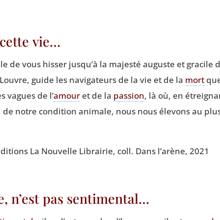
 cette vie…
e de vous his­ser jusqu’à la majes­té auguste et gra­cile 
Louvre, guide les navi­ga­teurs de la vie et de la
mort
que
s vagues de l’
amour
et de la
pas­sion
, là où, en étrei­gna
de notre condi­tion ani­male, nous nous éle­vons au plus 
édi­tions La Nou­velle Librai­rie, coll. Dans l’arène, 2021
, n’est pas sentimental…