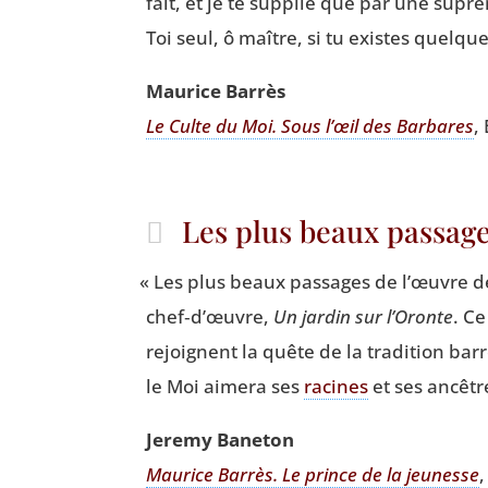
fait, et je te sup­plie que par une supr
Toi seul, ô maître, si tu existes quelqu
Mau­rice Barrès
Le Culte du Moi. Sous l’œil des Bar­bares
,
Les plus beaux passag
«
Les plus beaux pas­sages de l’œuvre 
chef‑d’œuvre,
Un jar­din sur l’Oronte
. C
rejoignent la quête de la tra­di­tion ba
le Moi aime­ra ses
racines
et ses ancêtre
Jere­my Baneton
Mau­rice Bar­rès. Le prince de la jeu­nesse