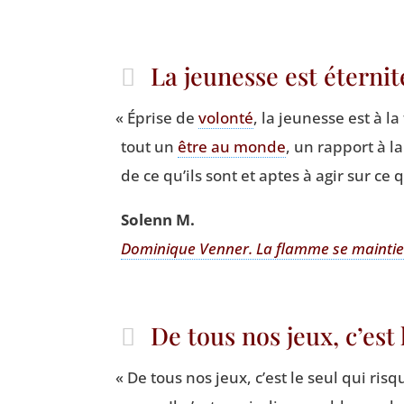
La jeunesse est éterni
«
Éprise de
volon­té
, la jeu­nesse est à la 
tout un
être au monde
, un rap­port à 
de ce qu’ils sont et aptes à agir sur ce q
Solenn M.
Domi­nique Ven­ner. La flamme se main­ti
De tous nos jeux, c’est
«
De tous nos jeux, c’est le seul qui risq