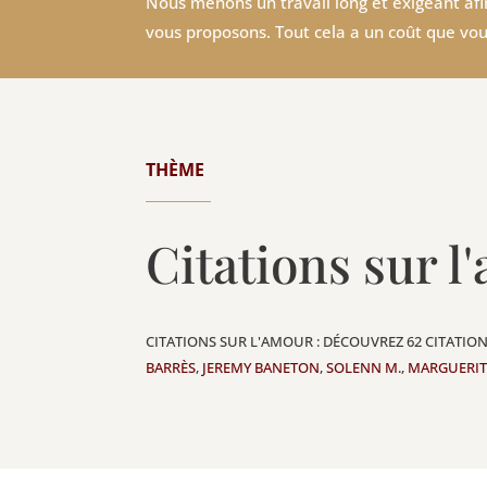
Nous menons un travail long et exigeant afin
vous proposons. Tout cela a un coût que vou
THÈME
Citations sur l
CITATIONS SUR L'AMOUR : DÉCOUVREZ 62 CITATIO
BARRÈS
,
JEREMY BANETON
,
SOLENN M.
,
MARGUERIT