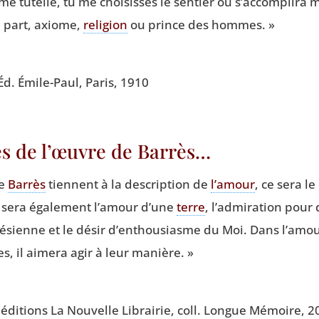
ême tutelle, tu me choi­sisses le sen­tier où s’accomplira
e part, axiome,
reli­gion
ou prince des hommes. »
 Éd. Émile-Paul, Paris, 1910
es de l’œuvre de Barrès…
de
Bar­rès
tiennent à la des­crip­tion de
l’amour
, ce sera l
e sera éga­le­ment l’amour d’une
terre
, l’admiration pour
r­ré­sienne et le désir d’enthousiasme du Moi. Dans l’amour
s, il aime­ra agir à leur manière. »
, édi­tions La Nou­velle Librai­rie, coll. Longue Mémoire, 