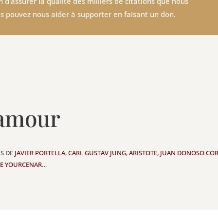
 d'assurer la qualité des milliers de citations que nous
s pouvez nous aider à supporter en faisant un don.
'amour
NS DE
JAVIER PORTELLA
,
CARL GUSTAV JUNG
,
ARISTOTE
,
JUAN DONOSO COR
E YOURCENAR
…