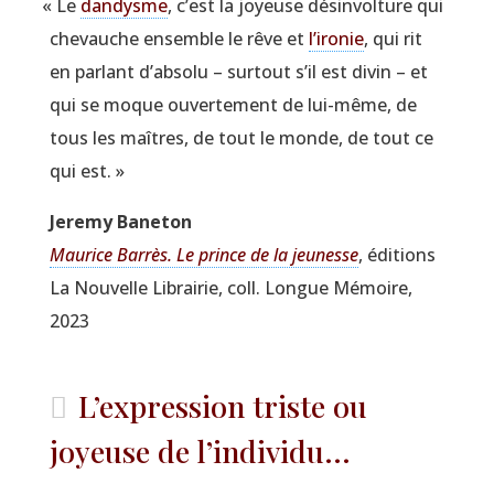
«
Le
dan­dysme
, c’est la joyeuse désin­vol­ture qui
che­vauche ensemble le rêve et
l’ironie
, qui rit
en par­lant d’absolu – sur­tout s’il est divin – et
qui se moque ouver­te­ment de lui-même, de
tous les maîtres, de tout le monde, de tout ce
qui est. »
Jere­my Baneton
Mau­rice Bar­rès. Le prince de la jeu­nesse
, édi­tions
La Nou­velle Librai­rie, coll. Longue Mémoire,
2023
L’expression triste ou
joyeuse de l’individu...