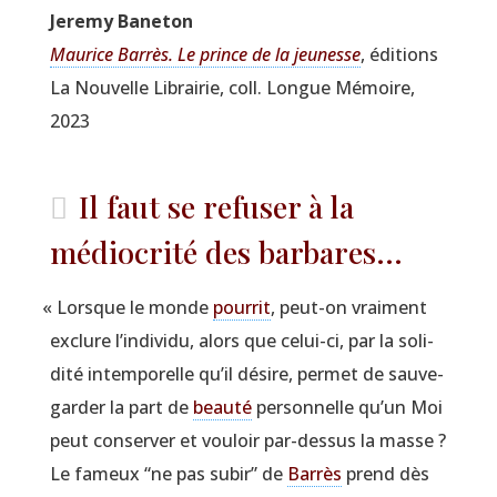
Jere­my Baneton
Mau­rice Bar­rès. Le prince de la jeu­nesse
, édi­tions
La Nou­velle Librai­rie, coll. Longue Mémoire,
2023
Il faut se refuser à la
médiocrité des barbares...
«
Lorsque le monde
pour­rit
, peut-on vrai­ment
exclure l’individu, alors que celui-ci, par la soli­
di­té intem­po­relle qu’il désire, per­met de sau­ve­
gar­der la part de
beau­té
per­son­nelle qu’un Moi
peut conser­ver et vou­loir par-des­sus la masse ?
Le fameux
“
ne pas subir” de
Bar­rès
prend dès