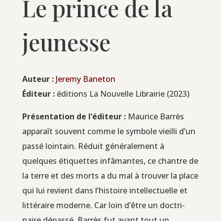
Le prince de la
jeunesse
Auteur :
Jere­my Baneton
Édi­teur :
édi­tions La Nou­velle Librai­rie (2023)
Pré­sen­ta­tion de l’é­di­teur :
Mau­rice Bar­rès
appa­raît sou­vent comme le sym­bole vieilli d’un
pas­sé loin­tain. Réduit géné­ra­le­ment à
quelques éti­quettes infâ­mantes, ce chantre de
la terre et des morts a du mal à trou­ver la place
qui lui revient dans l’histoire intel­lec­tuelle et
lit­té­raire moderne. Car loin d’être un doc­tri­
naire dépas­sé, Bar­rès fut avant tout un