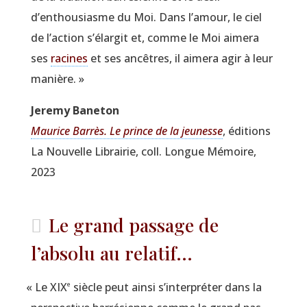
d’enthousiasme du Moi. Dans l’amour, le ciel
de l’action s’élargit et, comme le Moi aime­ra
ses
racines
et ses ancêtres, il aime­ra agir à leur
manière. »
Jere­my Baneton
Mau­rice Bar­rès. Le prince de la jeu­nesse
, édi­tions
La Nou­velle Librai­rie, coll. Longue Mémoire,
2023
Le grand passage de
l’absolu au relatif...
e
«
Le XIX
siècle peut ain­si s’interpréter dans la