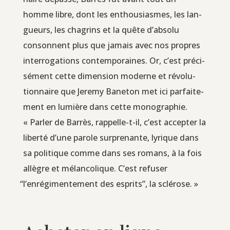
homme libre, dont les enthou­siasmes, les lan­
gueurs, les cha­grins et la quête d’absolu
consonnent plus que jamais avec nos propres
inter­ro­ga­tions contem­po­raines. Or, c’est pré­ci­
sé­ment cette dimen­sion moderne et révo­lu­
tion­naire que Jere­my Bane­ton met ici par­fai­te­
ment en lumière dans cette mono­gra­phie.
« Par­ler de Bar­rès, rap­pelle-t-il, c’est accep­ter la
liber­té d’une parole sur­pre­nante, lyrique dans
sa poli­tique comme dans ses romans, à la fois
allègre et mélan­co­lique. C’est refu­ser
“
l’enrégimentement des esprits”, la sclérose. »