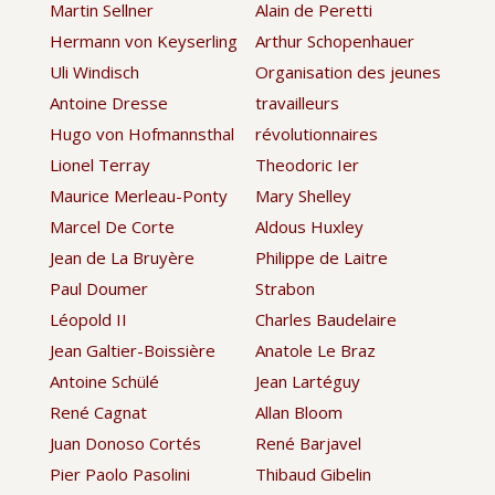
Martin Sellner
Alain de Peretti
Hermann von Keyserling
Arthur Schopenhauer
Uli Windisch
Organisation des jeunes
Antoine Dresse
travailleurs
Hugo von Hofmannsthal
révolutionnaires
Lionel Terray
Theodoric Ier
Maurice Merleau-Ponty
Mary Shelley
Marcel De Corte
Aldous Huxley
Jean de La Bruyère
Philippe de Laitre
Paul Doumer
Strabon
Léopold II
Charles Baudelaire
Jean Galtier-Boissière
Anatole Le Braz
Antoine Schülé
Jean Lartéguy
René Cagnat
Allan Bloom
Juan Donoso Cortés
René Barjavel
Pier Paolo Pasolini
Thibaud Gibelin