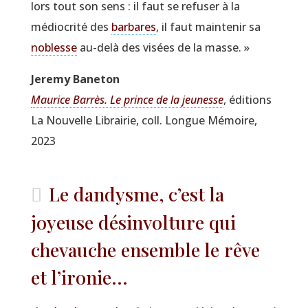
lors tout son sens : il faut se refu­ser à la
médio­cri­té des
bar­bares
, il faut main­te­nir sa
noblesse
au-delà des visées de la masse. »
Jere­my Baneton
Mau­rice Bar­rès. Le prince de la jeu­nesse
, édi­tions
La Nou­velle Librai­rie, coll. Longue Mémoire,
2023
Le dandysme, c’est la
joyeuse désinvolture qui
chevauche ensemble le rêve
et l’ironie...