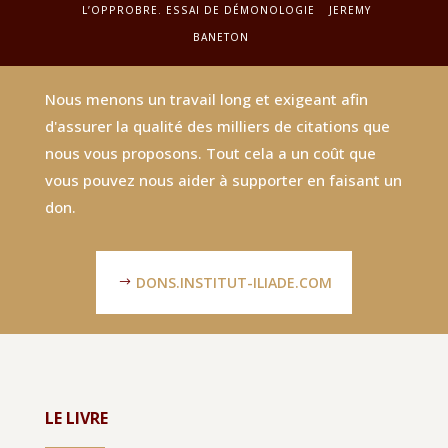
L’OPPROBRE. ESSAI DE DÉMONOLOGIE
JEREMY
BANETON
Nous menons un travail long et exigeant afin
d'assurer la qualité des milliers de citations que
nous vous proposons. Tout cela a un coût que
vous pouvez nous aider à supporter en faisant un
don.
DONS.INSTITUT-ILIADE.COM
LE LIVRE