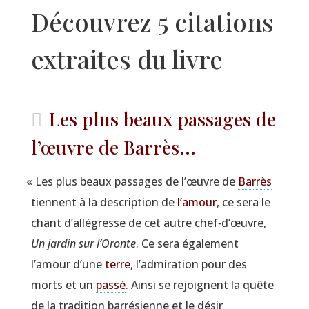
Découvrez 5 citations
extraites du livre
Les plus beaux passages de
l’œuvre de Barrès...
«
Les plus beaux pas­sages de l’œuvre de
Bar­rès
tiennent à la des­crip­tion de
l’amour
, ce sera le
chant d’allégresse de cet autre chef‑d’œuvre,
Un jar­din sur l’Oronte
. Ce sera éga­le­ment
l’amour d’une
terre
, l’admiration pour des
morts et un
pas­sé
. Ain­si se rejoignent la quête
de la tra­di­tion bar­ré­sienne et le désir