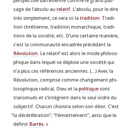
pers­pec­tive bar­ré­sienne comme le grand pas­
sage de l’absolu au
rela­tif
. L’absolu, pour le dire
très sim­ple­ment, ce sera ici la
tra­di­tion
. Tra­di­
tion chré­tienne, tra­di­tion monar­chique, tra­di­
tions de la socié­té, etc. D’une cer­taine manière,
c’est la com­mu­nau­té enca­drée pré­cé­dant la
Révo­lu­tion
. Le rela­tif est alors le mode phi­lo­so­
phique dans lequel se déploie une socié­té qui
n’a plus ces réfé­rences anciennes. (…) Avec la
Révo­lu­tion, com­prise comme chan­ge­ment phi­
lo­so­phique radi­cal, Dieu et la
poli­tique
sont
trans­mués et s’intègrent dans le seul ordre du
sub­jec­tif. Cha­cun choi­si­ra selon son désir. C’est
“
la décé­ré­bra­tion”,
“
l’émiettement”, ain­si que le
défi­nit
Bar­rès
. »