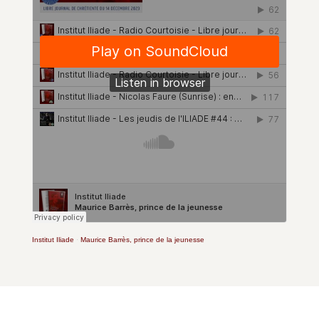
Ins­ti­tut Iliade
·
Mau­rice Bar­rès, prince de la jeunesse