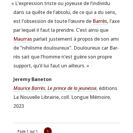
«
L’expression triste ou joyeuse de l’individu
dans sa quête de l’absolu, de ce qui a du sens,
est l’obsession de toute l’œuvre de
Bar­rès
, l’axe
par lequel il faut la prendre. C’est ain­si que
Maur­ras
par­lait jus­te­ment à pro­pos de son ami
de
“
nihi­lisme dou­lou­reux”. Dou­lou­reux car Bar­
rès sait que l’homme n’est guère son propre
sup­port, qu’il lui faut un ailleurs. »
Jere­my Baneton
Mau­rice Bar­rès. Le prince de la jeu­nesse
, édi­tions
La Nou­velle Librai­rie, coll. Longue Mémoire,
2023
Page 1 sur 1
1