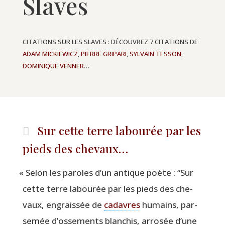
Slaves
CITATIONS SUR LES SLAVES : DÉCOUVREZ 7 CITATIONS DE
ADAM MICKIEWICZ
,
PIERRE GRIPARI
,
SYLVAIN TESSON
,
DOMINIQUE VENNER
…
Sur cette terre labourée par les
pieds des chevaux…
«
Selon les paroles d’un antique poète :
“
Sur
cette terre labou­rée par les pieds des che­
vaux, engrais­sée de
cadavres
humains, par­
se­mée d’ossements blan­chis, arro­sée d’une