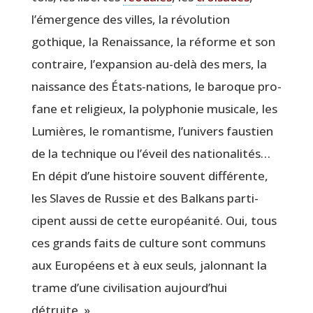
l’émergence des villes, la révo­lu­tion
gothique, la Renais­sance, la réforme et son
contraire, l’expansion au-delà des mers, la
nais­sance des États‑nations, le baroque pro­
fane et reli­gieux, la poly­pho­nie musi­cale, les
Lumières, le roman­tisme, l’univers faus­tien
de la tech­nique ou l’éveil des natio­na­li­tés…
En dépit d’une his­toire sou­vent dif­fé­rente,
les Slaves de Rus­sie et des Bal­kans par­ti­
cipent aus­si de cette euro­péa­ni­té. Oui, tous
ces grands faits de culture sont com­muns
aux Euro­péens et à eux seuls, jalon­nant la
trame d’une civi­li­sa­tion aujourd’­hui
détruite. »