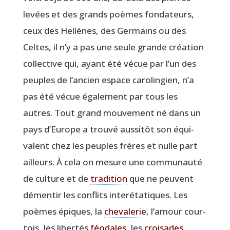
levées et des grands poèmes fon­da­teurs,
ceux des Hel­lènes, des Ger­mains ou des
Celtes, il n’y a pas une seule grande créa­tion
col­lec­tive qui, ayant été vécue par l’un des
peuples de l’ancien espace caro­lin­gien, n’a
pas été vécue éga­le­ment par tous les
autres. Tout grand mou­ve­ment né dans un
pays d’Europe a trou­vé aus­si­tôt son équi­
valent chez les peuples frères et nulle part
ailleurs. À cela on mesure une com­mu­nau­té
de culture et de
tra­di­tion
que ne peuvent
démen­tir les conflits inter­éta­tiques. Les
poèmes épiques, la
che­va­le­rie
, l’amour cour­
tois, les liber­tés
féo­dales
, les
croi­sades
,