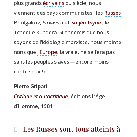
plus grands
écri­vains
du siècle, nous
viennent des pays com­mu­nistes : les
Russes
Boul­ga­kov, Siniavs­ki et
Sol­jé­nit­syne
; le
Tchèque Kun­de­ra. Si enne­mis que nous
soyons de l’i­déo­lo­gie mar­xiste, nous main­te­
nons que
l’Eu­rope
, la vraie, ne se fera pas
sans les peuples slaves — encore moins
contre eux ! »
Pierre Gri­pa­ri
Cri­tique et auto­cri­tique
, édi­tions L’Âge
d’Homme, 1981
Les Russes sont tous atteints à