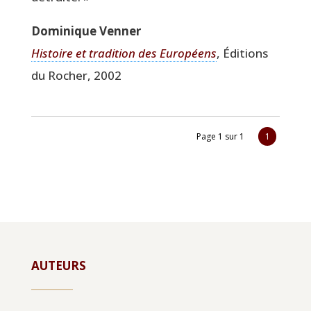
Domi­nique Venner
His­toire et tra­di­tion des Euro­péens
, Édi­tions
du Rocher, 2002
Page 1 sur 1
1
AUTEURS