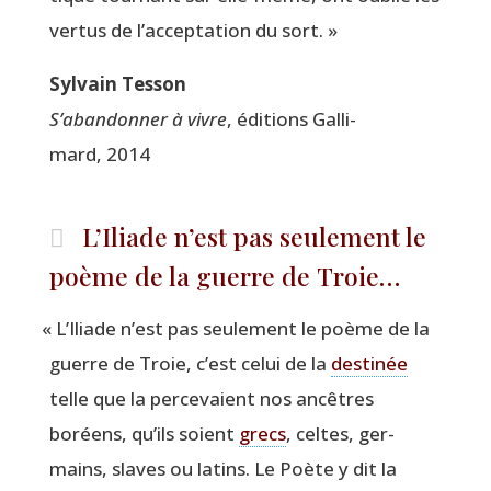
ver­tus de l’acceptation du sort. »
Syl­vain Tesson
S’abandonner à vivre
, édi­tions Gal­li­
mard, 2014
L’Iliade n’est pas seulement le
poème de la guerre de Troie…
«
L’Iliade n’est pas seule­ment le poème de la
guerre de Troie, c’est celui de la
des­ti­née
telle que la per­ce­vaient nos ancêtres
boréens, qu’ils soient
grecs
, celtes, ger­
mains, slaves ou latins. Le Poète y dit la