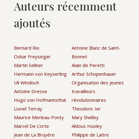
Auteurs récemment
ajoutés
Bernard Rio
Antoine Blanc de Saint-
Oskar Freysinger
Bonnet
Martin Sellner
Alain de Peretti
Hermann von Keyserling
Arthur Schopenhauer
Uli Windisch
Organisation des jeunes
Antoine Dresse
travailleurs
Hugo von Hofmannsthal
révolutionnaires
Lionel Terray
Theodoric Ier
Maurice Merleau-Ponty
Mary Shelley
Marcel De Corte
Aldous Huxley
Jean de La Bruyère
Philippe de Laitre