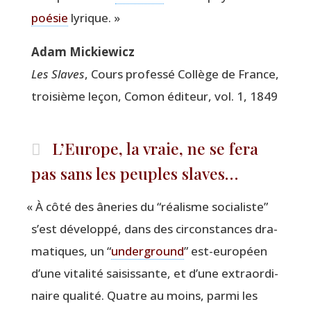
poé­sie
lyrique. »
Adam Mickie­wicz
Les Slaves
, Cours pro­fes­sé Col­lège de France,
troi­sième leçon, Comon édi­teur, vol. 1, 1849
L’Europe, la vraie, ne se fera
pas sans les peuples slaves…
«
À côté des âne­ries du
“
réa­lisme socia­liste”
s’est déve­lop­pé, dans des cir­cons­tances dra­
ma­tiques, un
“
under­ground
” est-euro­péen
d’une vita­li­té sai­sis­sante, et d’une extra­or­di­
naire qua­li­té. Quatre au moins, par­mi les