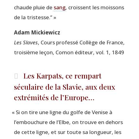
chaude pluie de
sang
, croissent les mois­sons
de la tristesse.” »
Adam Mickie­wicz
Les Slaves
, Cours pro­fes­sé Col­lège de France,
troi­sième leçon, Comon édi­teur, vol. 1, 1849
Les Karpats, ce rempart
séculaire de la Slavie, aux deux
extrémités de l’Europe…
«
Si on tire une ligne du golfe de Venise à
l’embouchure de l’Elbe, on trouve en dehors
de cette ligne, et sur toute sa lon­gueur, les