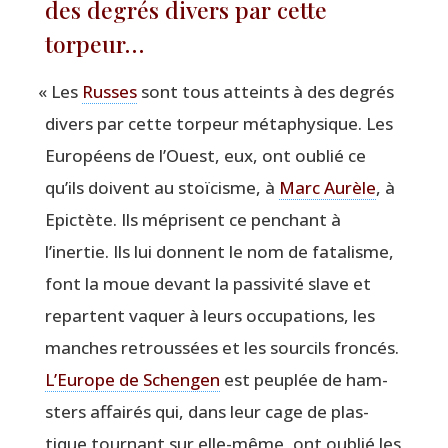
des degrés divers par cette
torpeur…
«
Les
Russes
sont tous atteints à des degrés
divers par cette tor­peur méta­phy­sique. Les
Euro­péens de l’Ouest, eux, ont oublié ce
qu’ils doivent au stoï­cisme, à
Marc Aurèle
, à
Epic­tète. Ils méprisent ce pen­chant à
l’inertie. Ils lui donnent le nom de fata­lisme,
font la moue devant la pas­si­vi­té slave et
repartent vaquer à leurs occu­pa­tions, les
manches retrous­sées et les sour­cils fron­cés.
L’Europe de Schen­gen
est peu­plée de ham­
sters affai­rés qui, dans leur cage de plas­
tique tour­nant sur elle-même, ont oublié les