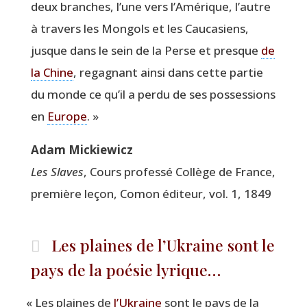
deux branches, l’une vers l’Amérique, l’autre
à tra­vers les Mon­gols et les Cau­ca­siens,
jusque dans le sein de la Perse et presque
de
la Chine
, rega­gnant ain­si dans cette par­tie
du monde ce qu’il a per­du de ses pos­ses­sions
en
Europe
. »
Adam Mickie­wicz
Les Slaves
, Cours pro­fes­sé Col­lège de France,
pre­mière leçon, Comon édi­teur, vol. 1, 1849
Les plaines de l’Ukraine sont le
pays de la poésie lyrique…
«
Les plaines de
l’Ukraine
sont le pays de la