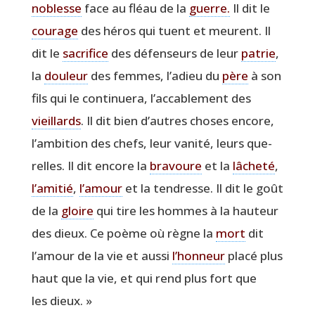
noblesse
face au fléau de la
guerre.
Il dit le
cou­rage
des héros qui tuent et meurent. Il
dit le
sacri­fice
des défen­seurs de leur
patrie
,
la
dou­leur
des femmes, l’adieu du
père
à son
fils qui le conti­nue­ra, l’accablement des
vieillards
. Il dit bien d’autres choses encore,
l’ambition des chefs, leur vani­té, leurs que­
relles. Il dit encore la
bra­voure
et la
lâche­té
,
l’amitié
,
l’amour
et la ten­dresse. Il dit le goût
de la
gloire
qui tire les hommes à la hau­teur
des dieux. Ce poème où règne la
mort
dit
l’amour de la vie et aus­si
l’honneur
pla­cé plus
haut que la vie, et qui rend plus fort que
les dieux. »