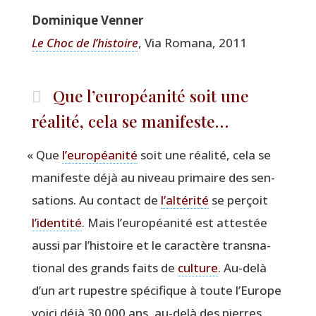
Domi­nique Venner
Le Choc de l’histoire
, Via Roma­na, 2011
Que l’européanité soit une
réalité, cela se manifeste…
«
Que
l’européanité
soit une réa­li­té, cela se
mani­feste déjà au niveau pri­maire des sen­
sa­tions. Au contact de
l’altérité
se per­çoit
l’identité
. Mais l’eu­ro­péa­ni­té est attes­tée
aus­si par l’histoire et le carac­tère trans­na­
tio­nal des grands faits de
culture
. Au-delà
d’un art rupestre spé­ci­fique à toute l’Europe
voi­ci déjà 30 000 ans, au-delà des pierres