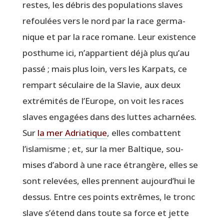
restes, les débris des popu­la­tions slaves
refou­lées vers le nord par la race ger­ma­
nique et par la race romane. Leur exis­tence
post­hume ici, n’appartient déjà plus qu’au
pas­sé ; mais plus loin, vers les Kar­pats, ce
rem­part sécu­laire de la Sla­vie, aux deux
extré­mi­tés de l’Europe, on voit les races
slaves enga­gées dans des luttes achar­nées.
Sur
la mer Adria­tique
, elles com­battent
l’islamisme ; et, sur la mer Bal­tique, sou­
mises d’abord à une race étran­gère, elles se
sont rele­vées, elles prennent aujourd’hui le
des­sus. Entre ces points extrêmes, le tronc
slave s’étend dans toute sa force et jette