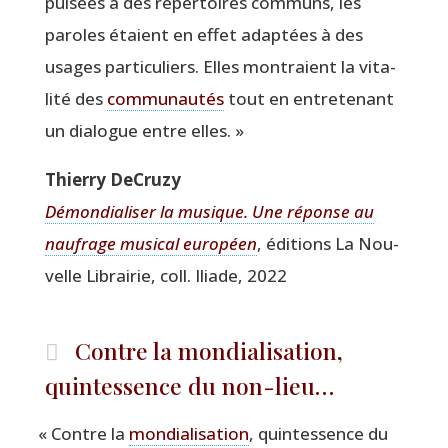
pui­sées à des réper­toires com­muns, les
paroles étaient en effet adap­tées à des
usages par­ti­cu­liers. Elles mon­traient la vita­
li­té des
com­mu­nau­tés
tout en entre­te­nant
un dia­logue entre elles. »
Thier­ry DeCruzy
Démon­dia­li­ser la musique. Une réponse au
nau­frage musi­cal euro­péen
, édi­tions La Nou­
velle Librai­rie, coll. Iliade, 2022
Contre la mondialisation,
quintessence du non-lieu…
«
Contre la
mon­dia­li­sa­tion
, quin­tes­sence du