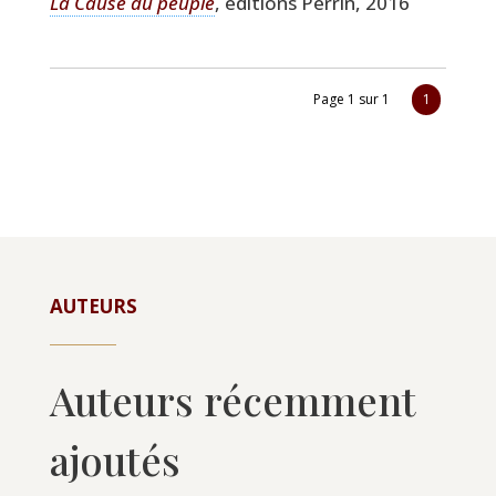
La Cause du peuple
, édi­tions Per­rin, 2016
Page 1 sur 1
1
AUTEURS
Auteurs récemment
ajoutés