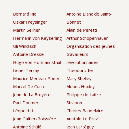
Bernard Rio
Antoine Blanc de Saint-
Oskar Freysinger
Bonnet
Martin Sellner
Alain de Peretti
Hermann von Keyserling
Arthur Schopenhauer
Uli Windisch
Organisation des jeunes
Antoine Dresse
travailleurs
Hugo von Hofmannsthal
révolutionnaires
Lionel Terray
Theodoric Ier
Maurice Merleau-Ponty
Mary Shelley
Marcel De Corte
Aldous Huxley
Jean de La Bruyère
Philippe de Laitre
Paul Doumer
Strabon
Léopold II
Charles Baudelaire
Jean Galtier-Boissière
Anatole Le Braz
Antoine Schülé
Jean Lartéguy