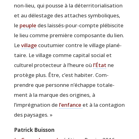
non-lieu, qui pousse à la déter­ri­to­ria­li­sa­tion
et au déles­tage des attaches sym­bo­liques,
le
peuple
des lais­sés-pour-compte plé­bis­cite
le lieu comme pre­mière com­po­sante du lien.
Le
vil­lage
cou­tu­mier contre le vil­lage pla­né­
taire. Le vil­lage comme capi­tal social et
cultu­rel pro­tec­teur à l’heure où
l’É­tat
ne
pro­tège plus. Être, c’est habi­ter. Com­
prendre que per­sonne n’échappe tota­le­
ment à la marque des ori­gines, à
l’imprégnation de
l’enfance
et à la conta­gion
des paysages. »
Patrick Buis­son