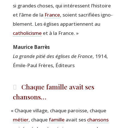
si grandes choses, qui inté­ressent l’histoire
et l’âme de la
France
, soient sacri­fiées igno­
ble­ment. Les églises appar­tiennent au
catho­li­cisme
et à la France. »
Mau­rice Barrès
La grande pitié des églises de France
, 1914,
Émile-Paul Frères, Éditeurs
Chaque famille avait ses
chansons…
«
Chaque vil­lage, chaque paroisse, chaque
métier
, chaque
famille
avait ses
chan­sons