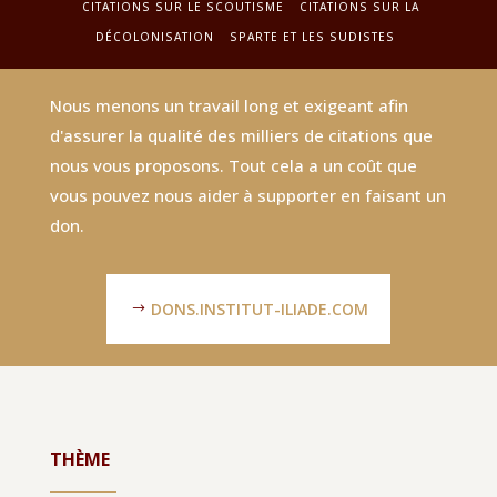
CITATIONS SUR LE SCOUTISME
CITATIONS SUR LA
DÉCOLONISATION
SPARTE ET LES SUDISTES
Nous menons un travail long et exigeant afin
d'assurer la qualité des milliers de citations que
nous vous proposons. Tout cela a un coût que
vous pouvez nous aider à supporter en faisant un
don.
DONS.INSTITUT-ILIADE.COM
THÈME