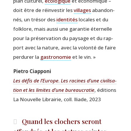
plan cultu­rel,
éco­lo­gique
et éco­no­mique –
doit être de réin­ves­tir les
vil­lages
aban­don­
nés, un tré­sor des
iden­ti­tés
locales et du
folk­lore, mais aus­si une garan­tie éter­nelle
pour la pré­ser­va­tion du pay­sage et du rap­
port avec la nature, avec la volon­té de faire
per­du­rer la
gas­tro­no­mie
et le vin. »
Pie­tro Ciapponi
Les défis de l’Europe. Les racines d’une civi­li­sa­
tion et les limites d’une bureau­cra­tie
, édi­tions
La Nou­velle Librai­rie, coll. Iliade, 2023
Quand les clochers seront