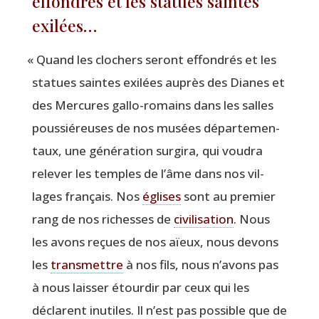
effondrés et les statues saintes
exilées…
«
Quand les clo­chers seront effon­drés et les
sta­tues saintes exi­lées auprès des Dianes et
des Mer­cures gal­lo-romains dans les salles
pous­sié­reuses de nos musées dépar­te­men­
taux, une géné­ra­tion sur­gi­ra, qui vou­dra
rele­ver les temples de l’âme dans nos vil­
lages fran­çais. Nos
églises
sont au pre­mier
rang de nos richesses de
civi­li­sa­tion
. Nous
les avons reçues de nos aïeux, nous devons
les
trans­mettre
à nos fils, nous n’avons pas
à nous lais­ser étour­dir par ceux qui les
déclarent inutiles. Il n’est pas pos­sible que de