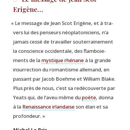
Erigène…
«
Le mes­sage de Jean Scot Eri­gène, et à tra­
vers lui des pen­seurs néo­pla­to­ni­ciens, n’a
jamais ces­sé de tra­vailler sou­ter­rai­ne­ment
la conscience occi­den­tale, des flam­boie­
ments de la
mys­tique rhé­nane
à la grande
insur­rec­tion du roman­tisme alle­mand, en
pas­sant par Jacob Boehme et William Blake.
Plus près de nous, c’est sa redé­cou­verte par
Yeats qui, de l’aveu même du
poète
, don­na
à la
Renais­sance irlan­daise
son élan et sa
profondeur. »