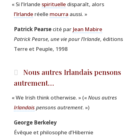
«
Si l’Irlande
spi­ri­tuelle
dis­pa­raît, alors
l’Irlande
réelle
mour­ra
aussi. »
Patrick Pearse
cité par
Jean Mabire
Patrick Pearse, une vie pour l’Irlande
, édi­tions
Terre et Peuple, 1998
Nous autres Irlandais pensons
autrement…
«
We Irish think other­wise. » («
Nous autres
Irlan­dais
pen­sons autre­ment
. »)
George Ber­ke­ley
Évêque et phi­lo­sophe d’Hibernie