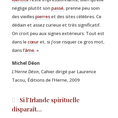
néglige plu­tôt son
pas­sé
, prenne peu soin
des vieilles
pierres
et des sites célèbres. Ce
dédain et assez curieux et très signi­fi­ca­tif.
On croit peu aux signes exté­rieurs. Tout est
dans le
cœur
et, si j’ose ris­quer ce gros mot,
dans
l’âme
. »
Michel Déon
L’Herne Déon
, Cahier diri­gé par Lau­rence
Tacou, Édi­tions de l’Herne, 2009
Si l’Irlande spirituelle
disparaît…