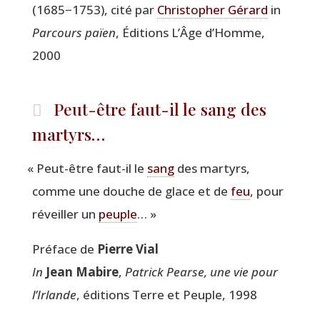
(1685−1753), cité par
Chris­to­pher Gérard
in
Par­cours païen
, Édi­tions L’Âge d’Homme,
2000
Peut-être faut-il le sang des
martyrs…
«
Peut-être faut-il le
sang
des mar­tyrs,
comme une douche de glace et de
feu
, pour
réveiller un
peuple
… »
Pré­face de
Pierre Vial
In
Jean Mabire
,
Patrick Pearse, une vie pour
l’Irlande
, édi­tions Terre et Peuple, 1998