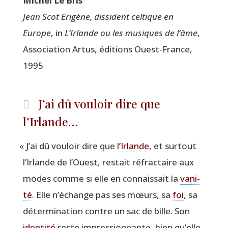
Michel Le Bris
Jean Scot Eri­gène, dis­si­dent cel­tique en
Europe
, in
L’Irlande ou les musiques de l’âme
,
Asso­cia­tion Artus, édi­tions Ouest-France,
1995
J’ai dû vouloir dire que
l’Irlande…
«
J’ai dû vou­loir dire que
l’Ir­lande
, et sur­tout
l’Ir­lande de l’Ouest, res­tait réfrac­taire aux
modes comme si elle en connais­sait la
vani­
té
. Elle n’é­change pas ses mœurs, sa
foi
, sa
déter­mi­na­tion contre un sac de bille. Son
iden­ti­té
reste impres­sion­nante, bien qu’elle