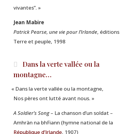
vivantes”. »
Jean Mabire
Patrick Pearse, une vie pour l’Irlande
, édi­tions
Terre et peuple, 1998
Dans la verte vallée ou la
montagne…
«
Dans la verte val­lée ou la montagne,
Nos pères ont lut­té avant nous. »
A Soldier’s Song
– La chan­son d’un sol­dat –
Amhràn na bhFiann (hymne natio­nal de la
Répu­blique d’Irlande
, 1907)