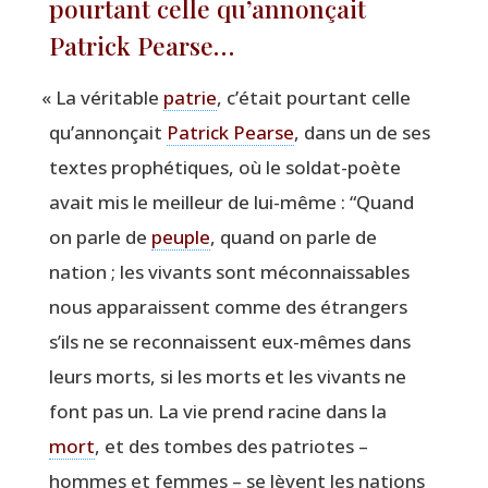
pourtant celle qu’annonçait
Patrick Pearse…
«
La véri­table
patrie
, c’était pour­tant celle
qu’annonçait
Patrick Pearse
, dans un de ses
textes pro­phé­tiques, où le sol­dat-poète
avait mis le meilleur de lui-même :
“
Quand
on parle de
peuple
, quand on parle de
nation ; les vivants sont mécon­nais­sables
nous appa­raissent comme des étran­gers
s’ils ne se recon­naissent eux-mêmes dans
leurs morts, si les morts et les vivants ne
font pas un. La vie prend racine dans la
mort
, et des tombes des patriotes –
hommes et femmes – se lèvent les nations