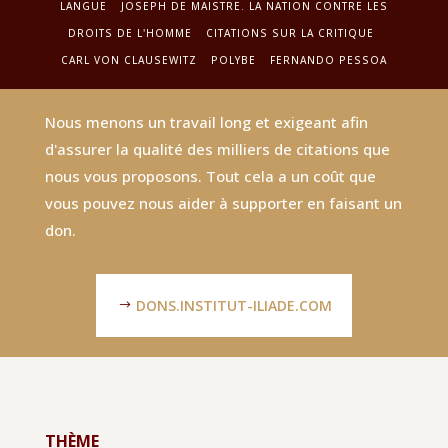
LANGUE
JOSEPH DE MAISTRE. LA NATION CONTRE LES
DROITS DE L'HOMME
CITATIONS SUR LA CRITIQUE
CARL VON CLAUSEWITZ
POLYBE
FERNANDO PESSOA
Nous menons un travail long et exigeant afin
d'assurer la qualité des milliers de citations que
nous vous proposons. Tout cela a un coût que
vous pouvez nous aider à supporter en faisant un
don.
DONS.INSTITUT-ILIADE.COM
THÈME