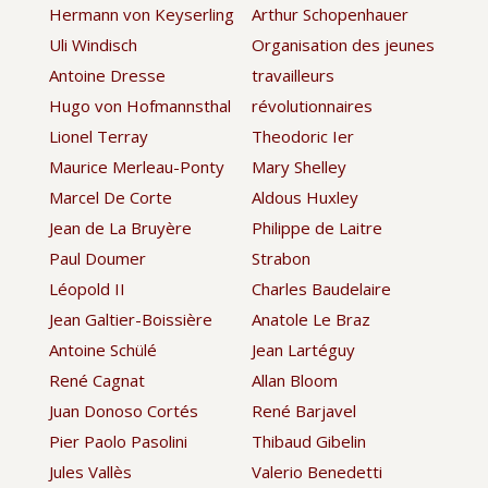
Hermann von Keyserling
Arthur Schopenhauer
Uli Windisch
Organisation des jeunes
Antoine Dresse
travailleurs
Hugo von Hofmannsthal
révolutionnaires
Lionel Terray
Theodoric Ier
Maurice Merleau-Ponty
Mary Shelley
Marcel De Corte
Aldous Huxley
Jean de La Bruyère
Philippe de Laitre
Paul Doumer
Strabon
Léopold II
Charles Baudelaire
Jean Galtier-Boissière
Anatole Le Braz
Antoine Schülé
Jean Lartéguy
René Cagnat
Allan Bloom
Juan Donoso Cortés
René Barjavel
Pier Paolo Pasolini
Thibaud Gibelin
Jules Vallès
Valerio Benedetti