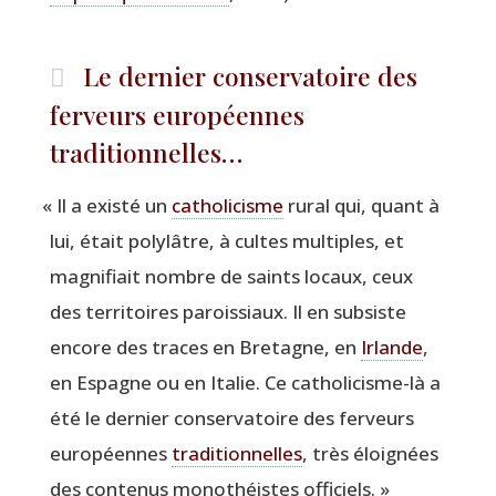
Le dernier conservatoire des
ferveurs européennes
traditionnelles…
«
Il a exis­té un
catho­li­cisme
rural qui, quant à
lui, était poly­lâtre, à cultes mul­tiples, et
magni­fiait nombre de saints locaux, ceux
des ter­ri­toires parois­siaux. Il en sub­siste
encore des traces en Bre­tagne, en
Irlande
,
en Espagne ou en Ita­lie. Ce catho­li­cisme-là a
été le der­nier conser­va­toire des fer­veurs
euro­péennes
tra­di­tion­nelles
, très éloi­gnées
des conte­nus mono­théistes officiels. »