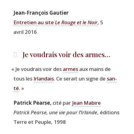
Jean-Fran­çois Gautier
Entre­tien au site
Le Rouge et le Noir
, 5
avril 2016
Je voudrais voir des armes…
«
Je vou­drais voir des
armes
aux mains de
tous les
Irlan­dais
. Ce serait un signe de
san­
té
. »
Patrick Pearse,
cité par
Jean Mabire
Patrick Pearse, une vie pour l’Irlande
, édi­tions
Terre et Peuple, 1998