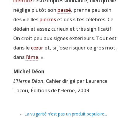
iden­ti­té
reste impres­sion­nante, bien qu’elle
néglige plu­tôt son
pas­sé
, prenne peu soin
des vieilles
pierres
et des sites célèbres. Ce
dédain et assez curieux et très signi­fi­ca­tif.
On croit peu aux signes exté­rieurs. Tout est
dans le
cœur
et, si j’ose ris­quer ce gros mot,
dans
l’âme
. »
Michel Déon
L’Herne Déon
, Cahier diri­gé par Lau­rence
Tacou, Édi­tions de l’Herne, 2009
←
La vulgarité n'est pas un produit populaire...