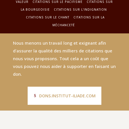
VALEUR
CITATIONS SUR LE PACIFISME
CITATIONS SUR
LA BOURGEOISIE
CITATIONS SUR L'INDIGNATION
CITATIONS SUR LE CHANT
CITATIONS SUR LA
MÉCHANCETÉ
Nous menons un travail long et exigeant afin
d'assurer la qualité des milliers de citations que
nous vous proposons. Tout cela a un coût que
vous pouvez nous aider à supporter en faisant un
don.
DONS.INSTITUT-ILIADE.COM