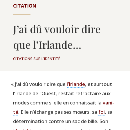
CITATION
J’ai dû vouloir dire
que l’Irlande…
CITATIONS SUR L'IDENTITÉ
«
J’ai dû vou­loir dire que
l’Ir­lande
, et sur­tout
l’Ir­lande de l’Ouest, res­tait réfrac­taire aux
modes comme si elle en connais­sait la
vani­
té
. Elle n’é­change pas ses mœurs, sa
foi
, sa
déter­mi­na­tion contre un sac de bille. Son