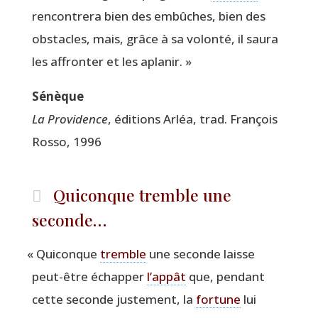
ren­con­tre­ra bien des embûches, bien des
obs­tacles, mais, grâce à sa volon­té, il sau­ra
les affron­ter et les aplanir. »
Sénèque
La Pro­vi­dence
, édi­tions Arléa, trad. Fran­çois
Ros­so, 1996
Quiconque tremble une
seconde…
«
Qui­conque
tremble
une seconde laisse
peut-être échap­per
l’appât
que, pen­dant
cette seconde jus­te­ment, la
for­tune
lui