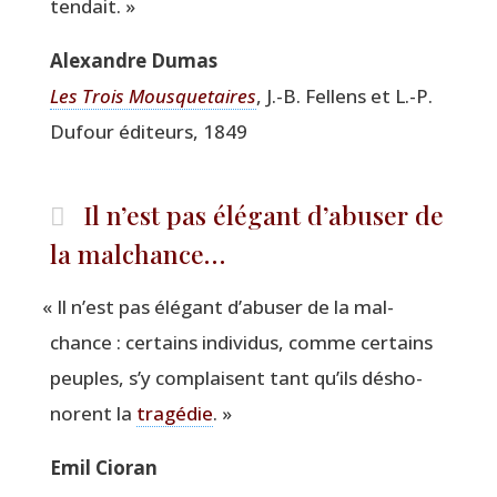
tendait. »
Alexandre Dumas
Les Trois Mous­que­taires
, J.-B. Fel­lens et L.-P.
Dufour édi­teurs, 1849
Il n’est pas élégant d’abuser de
la malchance…
«
Il n’est pas élé­gant d’abuser de la mal­
chance : cer­tains indi­vi­dus, comme cer­tains
peuples, s’y com­plaisent tant qu’ils désho­
norent la
tra­gé­die
. »
Emil Cio­ran