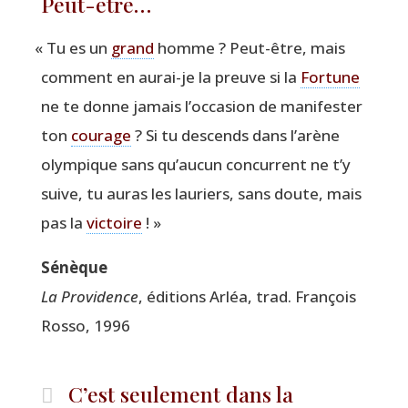
Peut-être…
«
Tu es un
grand
homme ? Peut-être, mais
com­ment en aurai-je la preuve si la
For­tune
ne te donne jamais l’occasion de mani­fes­ter
ton
cou­rage
? Si tu des­cends dans l’arène
olym­pique sans qu’aucun concur­rent ne t’y
suive, tu auras les lau­riers, sans doute, mais
pas la
vic­toire
! »
Sénèque
La Pro­vi­dence
, édi­tions Arléa, trad. Fran­çois
Ros­so, 1996
C’est seulement dans la