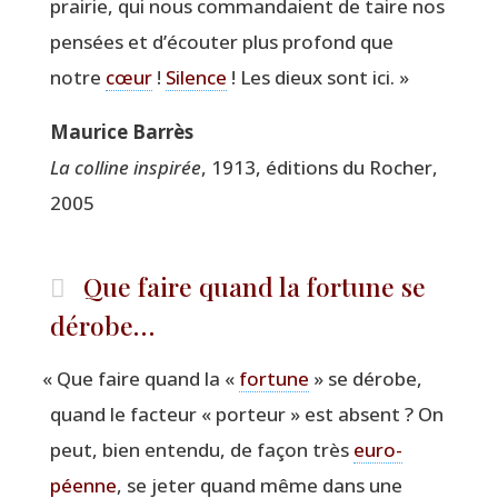
prai­rie, qui nous com­man­daient de taire nos
pen­sées et d’écouter plus pro­fond que
notre
cœur
!
Silence
! Les dieux sont ici. »
Mau­rice Barrès
La col­line ins­pi­rée
, 1913, édi­tions du Rocher,
2005
Que faire quand la fortune se
dérobe…
«
Que faire quand la «
for­tune
» se dérobe,
quand le fac­teur « por­teur » est absent ? On
peut, bien enten­du, de façon très
euro­
péenne
, se jeter quand même dans une