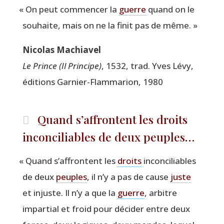
«
On peut com­men­cer la
guerre
quand on le
sou­haite, mais on ne la finit pas de même. »
Nico­las Machiavel
Le Prince (Il Prin­cipe)
, 1532, trad. Yves Lévy,
édi­tions Gar­nier-Flam­ma­rion, 1980
Quand s’affrontent les droits
inconciliables de deux peuples…
«
Quand s’affrontent les
droits
incon­ci­liables
de deux
peuples
, il n’y a pas de cause
juste
et injuste. Il n’y a que la
guerre
, arbitre
impar­tial et froid pour déci­der entre deux