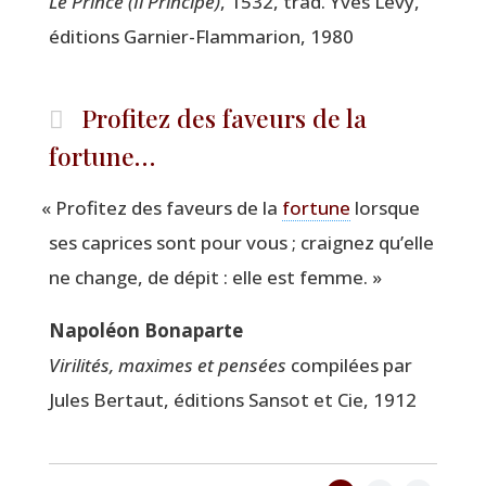
Le Prince (Il Prin­cipe)
, 1532, trad. Yves Lévy,
édi­tions Gar­nier-Flam­ma­rion, 1980
Profitez des faveurs de la
fortune…
«
Pro­fi­tez des faveurs de la
for­tune
lorsque
ses caprices sont pour vous ; crai­gnez qu’elle
ne change, de dépit : elle est femme. »
Napo­léon Bonaparte
Viri­li­tés, maximes et pen­sées
com­pi­lées par
Jules Ber­taut, édi­tions San­sot et Cie, 1912