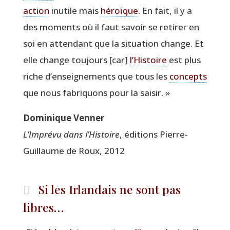
action
inutile mais
héroïque
. En fait, il y a
des moments où il faut savoir se reti­rer en
soi en atten­dant que la situa­tion change. Et
elle change tou­jours [car]
l’Histoire
est plus
riche d’enseignements que tous les
concepts
que nous fabri­quons pour la saisir. »
Domi­nique Venner
L’Imprévu dans l’Histoire
, édi­tions Pierre-
Guillaume de Roux, 2012
Si les Irlandais ne sont pas
libres…