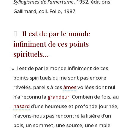
Syl­lo­gismes de l’amertume
, 1952, édi­tions
Gal­li­mard, coll. Folio, 1987
Il est de par le monde
infiniment de ces points
spirituels…
«
Il est de par le monde infi­ni­ment de ces
points spi­ri­tuels qui ne sont pas encore
révé­lés, pareils à ces
âmes
voi­lées dont nul
n’a recon­nu la
gran­deur
. Com­bien de fois, au
hasard
d’une heu­reuse et pro­fonde jour­née,
n’avons-nous pas ren­con­tré la lisière d’un
bois, un som­met, une source, une simple