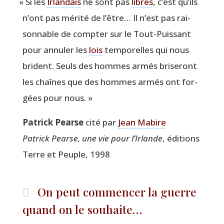
«
Si les
Irlan­dais
ne sont pas
libres
, c’est qu’ils
n’ont pas méri­té de l’être… Il n’est pas rai­
son­nable de comp­ter sur le Tout-Puis­sant
pour annu­ler les
lois
tem­po­relles qui nous
brident. Seuls des hommes armés bri­se­ront
les chaînes que des hommes armés ont for­
gées pour nous. »
Patrick Pearse
cité par
Jean Mabire
Patrick Pearse, une vie pour l’Irlande
, édi­tions
Terre et Peuple, 1998
On peut commencer la guerre
quand on le souhaite…