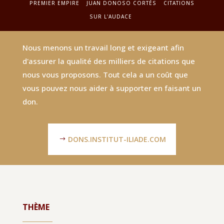
PREMIER EMPIRE
JUAN DONOSO CORTÉS
CITATIONS
SUR L'AUDACE
Nous menons un travail long et exigeant afin
d'assurer la qualité des milliers de citations que
nous vous proposons. Tout cela a un coût que
vous pouvez nous aider à supporter en faisant un
don.
DONS.INSTITUT-ILIADE.COM
THÈME