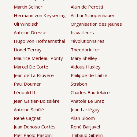
Martin Sellner
Alain de Peretti
Hermann von Keyserling
Arthur Schopenhauer
Uli Windisch
Organisation des jeunes
Antoine Dresse
travailleurs
Hugo von Hofmannsthal
révolutionnaires
Lionel Terray
Theodoric Ier
Maurice Merleau-Ponty
Mary Shelley
Marcel De Corte
Aldous Huxley
Jean de La Bruyère
Philippe de Laitre
Paul Doumer
Strabon
Léopold II
Charles Baudelaire
Jean Galtier-Boissière
Anatole Le Braz
Antoine Schülé
Jean Lartéguy
René Cagnat
Allan Bloom
Juan Donoso Cortés
René Barjavel
Pier Paolo Pasolini
Thibaud Gibelin