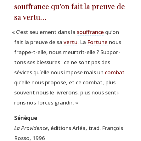
souffrance qu’on fait la preuve de
sa vertu…
«
C’est seule­ment dans la
souf­france
qu’on
fait la preuve de sa
ver­tu
. La
For­tune
nous
frappe-t-elle, nous meur­trit-elle ? Sup­por­
tons ses bles­sures : ce ne sont pas des
sévices qu’elle nous impose mais un
com­bat
qu’elle nous pro­pose, et ce com­bat, plus
sou­vent nous le livre­rons, plus nous sen­ti­
rons nos forces grandir. »
Sénèque
La Pro­vi­dence
, édi­tions Arléa, trad. Fran­çois
Ros­so, 1996