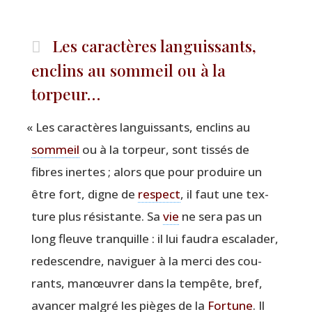
Les caractères languissants,
enclins au sommeil ou à la
torpeur…
«
Les carac­tères lan­guis­sants, enclins au
som­meil
ou à la tor­peur, sont tis­sés de
fibres inertes ; alors que pour pro­duire un
être fort, digne de
res­pect
, il faut une tex­
ture plus résis­tante. Sa
vie
ne sera pas un
long fleuve tran­quille : il lui fau­dra esca­la­der,
redes­cendre, navi­guer à la mer­ci des cou­
rants, manœu­vrer dans la tem­pête, bref,
avan­cer mal­gré les pièges de la
For­tune
. Il