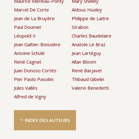
Maurice Merleau-Ponty
Mary Shelley
Marcel De Corte
Aldous Huxley
Jean de La Bruyère
Philippe de Laitre
Paul Doumer
Strabon
Léopold II
Charles Baudelaire
Jean Galtier-Boissière
Anatole Le Braz
Antoine Schülé
Jean Lartéguy
René Cagnat
Allan Bloom
Juan Donoso Cortés
René Barjavel
Pier Paolo Pasolini
Thibaud Gibelin
Jules Vallès
Valerio Benedetti
Alfred de Vigny
INDEX DES AUTEURS