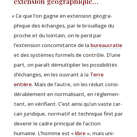
extension géographique…
«
Ce que l’on gagne en exten­sion géo­gra­
phique des échanges, par le brouillage du
proche et du loin­tain, on le perd par
l’extension conco­mi­tante de la
bureau­cra­tie
et des sys­tèmes for­mels de contrôle. D’une
part, on paraît démul­ti­plier les pos­si­bi­li­tés
d’échanges, en les ouvrant à la
Terre
entière
. Mais de l’autre, on les réduit consi­
dé­ra­ble­ment en nor­ma­li­sant, en régle­men­
tant, en véri­fiant. C’est ain­si qu’un vaste car­
can juri­dique, nor­ma­tif et tech­nique finit par
deve­nir le cadre prin­ci­pal de l’action
humaine. L’homme est «
libre
», mais uni­