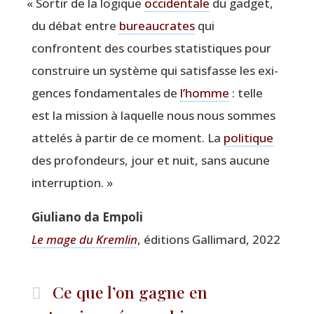
«
Sor­tir de la logique
occi­den­tale
du gad­get,
du débat entre
bureau­crates
qui
confrontent des courbes sta­tis­tiques pour
construire un sys­tème qui satis­fasse les exi­
gences fon­da­men­tales de
l’homme
: telle
est la mis­sion à laquelle nous nous sommes
atte­lés à par­tir de ce moment. La
poli­tique
des pro­fon­deurs, jour et nuit, sans aucune
interruption. »
Giu­lia­no da Empoli
Le mage du Krem­lin
, édi­tions Gal­li­mard, 2022
Ce que l’on gagne en