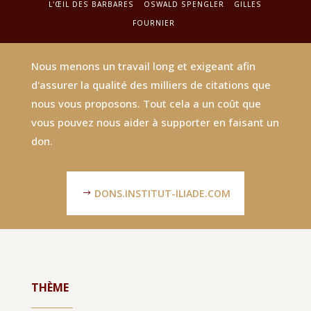
L'ŒIL DES BARBARES
OSWALD SPENGLER
GILLES
FOURNIER
Nous menons un travail long et exigeant afin
d'assurer la qualité des milliers de citations que
nous vous proposons. Tout cela a un coût que
vous pouvez nous aider à supporter en faisant un
don.
DONS.INSTITUT-ILIADE.COM
THÈME