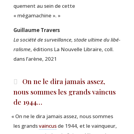
que­ment au sein de cette
« mégamachine ». »
Guillaume Tra­vers
La socié­té de sur­veillance, stade ultime du libé­
ra­lisme
, édi­tions La Nou­velle Libraire, coll.
dans l’arène, 2021
On ne le dira jamais assez,
nous sommes les grands vaincus
de 1944…
«
On ne le dira jamais assez, nous sommes
les grands
vain­cus
de 1944, et le vain­queur,