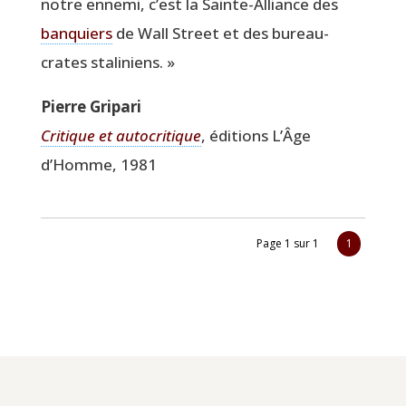
notre enne­mi, c’est la Sainte-Alliance des
ban­quiers
de Wall Street et des bureau­
crates staliniens. »
Pierre Gri­pa­ri
Cri­tique et auto­cri­tique
, édi­tions L’Âge
d’Homme, 1981
Page 1 sur 1
1