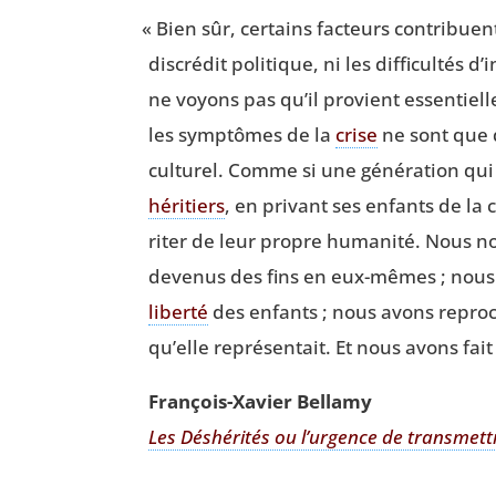
«
Bien sûr, cer­tains fac­teurs contri­bue
dis­cré­dit poli­tique, ni les dif­fi­cul­t
ne voyons pas qu’il pro­vient essen­tiel­
les symp­tômes de la
crise
ne sont que d
cultu­rel. Comme si une géné­ra­tion qui
héri­tiers
, en pri­vant ses enfants de la 
ri­ter de leur propre huma­ni­té. Nous no
deve­nus des fins en eux-mêmes ; nous a
liber­té
des enfants ; nous avons repro­c
qu’elle repré­sen­tait. Et nous avons fait
Fran­çois-Xavier Bellamy
Les Déshé­ri­tés ou l’urgence de trans­mett