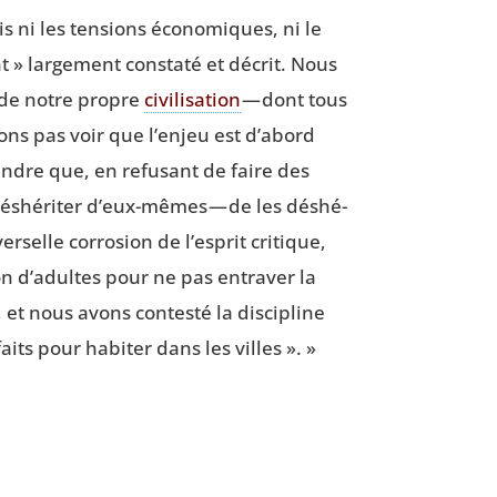
s ni les ten­sions éco­no­miques, ni le
nt » lar­ge­ment consta­té et décrit. Nous
 de notre propre
civi­li­sa­tion
— dont tous
ons pas voir que l’enjeu est d’abord
rendre que, en refu­sant de faire des
s déshé­ri­ter d’eux-mêmes — de les déshé­
selle cor­ro­sion de l’esprit cri­tique,
on d’adultes pour ne pas entra­ver la
et nous avons contes­té la dis­ci­pline
aits pour habi­ter dans les villes ». »