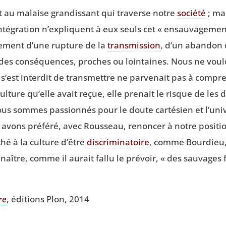
nt au malaise gran­dis­sant qui tra­verse notre
socié­té
; mai
és d’intégration n’expliquent à eux seuls cet « ensau­va­ge­me
le­ment d’une rup­ture de la
trans­mis­sion
, d’un aban­don
es consé­quences, proches ou loin­taines. Nous ne vou­l
 s’est inter­dit de trans­mettre ne par­ve­nait pas à com­p
culture qu’elle avait reçue, elle pre­nait le risque de le
us sommes pas­sion­nés pour le doute car­té­sien et l’univer
vons pré­fé­ré, avec Rous­seau, renon­cer à notre posi­ti
hé à la culture d’être
dis­cri­mi­na­toire
, comme Bour­dieu, 
 naître, comme il aurait fal­lu le pré­voir, « des sau­vages f
re
, édi­tions Plon, 2014