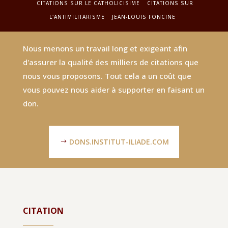
CITATIONS SUR LE CATHOLICISIME
CITATIONS SUR
L'ANTIMILITARISME
JEAN-LOUIS FONCINE
Nous menons un travail long et exigeant afin
d'assurer la qualité des milliers de citations que
nous vous proposons. Tout cela a un coût que
vous pouvez nous aider à supporter en faisant un
don.
DONS.INSTITUT-ILIADE.COM
CITATION