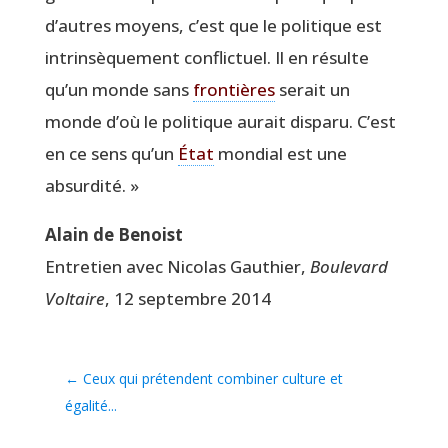
d’autres moyens, c’est que le poli­tique est
intrin­sè­que­ment conflic­tuel. Il en résulte
qu’un monde sans
fron­tières
serait un
monde d’où le poli­tique aurait dis­pa­ru. C’est
en ce sens qu’un
État
mon­dial est une
absurdité. »
Alain de Benoist
Entre­tien avec Nico­las Gau­thier,
Bou­le­vard
Vol­taire
, 12 sep­tembre 2014
←
Ceux qui prétendent combiner culture et
égalité...