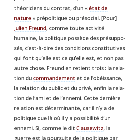
théo­ri­ciens du contrat, d’un «
état de
nature
» pré­po­li­tique ou pré­so­cial. [Pour]
Julien Freund
, comme toute acti­vi­té
humaine, la poli­tique pos­sède des pré­sup­po­
sés, c’est-à-dire des condi­tions consti­tu­tives
qui font qu’elle est ce qu’elle est, et non pas
autre chose. Freund en retient trois : la rela­
tion du
com­man­de­ment
et de l’obéissance,
la rela­tion du public et du pri­vé, enfin la rela­
tion de l’ami et de l’ennemi. Cette der­nière
rela­tion est déter­mi­nante, car il n’y a de
poli­tique que là où il y a pos­si­bi­li­té d’un
enne­mi. Si, comme le dit
Clau­se­witz
, la
guerre est la pour­suite de la poli­tique par