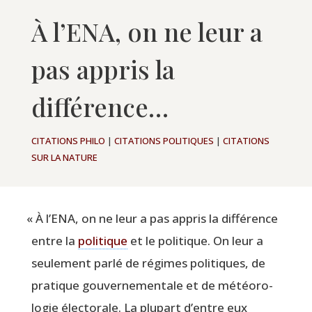
À l’ENA, on ne leur a
pas appris la
différence…
CITATIONS PHILO
|
CITATIONS POLITIQUES
|
CITATIONS
SUR LA NATURE
«
À l’ENA, on ne leur a pas appris la dif­fé­rence
entre la
poli­tique
et le poli­tique. On leur a
seule­ment par­lé de régimes poli­tiques, de
pra­tique gou­ver­ne­men­tale et de météo­ro­
lo­gie élec­to­rale. La plu­part d’entre eux