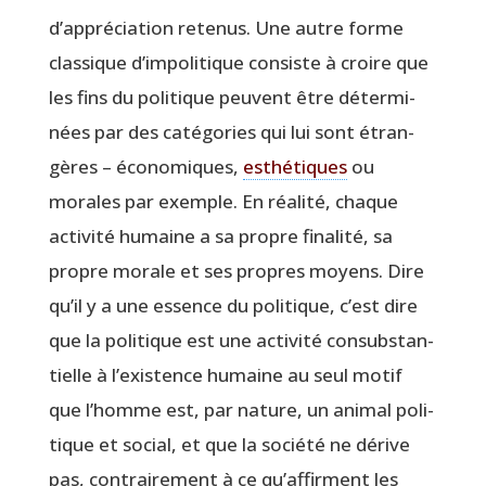
d’appréciation rete­nus. Une autre forme
clas­sique d’impolitique consiste à croire que
les fins du poli­tique peuvent être déter­mi­
nées par des caté­go­ries qui lui sont étran­
gères – éco­no­miques,
esthé­tiques
ou
morales par exemple. En réa­li­té, chaque
acti­vi­té humaine a sa propre fina­li­té, sa
propre morale et ses propres moyens. Dire
qu’il y a une essence du poli­tique, c’est dire
que la poli­tique est une acti­vi­té consub­stan­
tielle à l’existence humaine au seul motif
que l’homme est, par nature, un ani­mal poli­
tique et social, et que la socié­té ne dérive
pas, contrai­re­ment à ce qu’affirment les