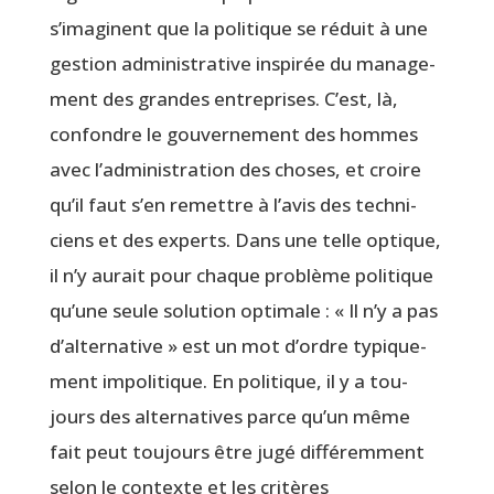
s’imaginent que la poli­tique se réduit à une
ges­tion admi­nis­tra­tive ins­pi­rée du mana­ge­
ment des grandes entre­prises. C’est, là,
confondre le gou­ver­ne­ment des hommes
avec l’administration des choses, et croire
qu’il faut s’en remettre à l’avis des tech­ni­
ciens et des experts. Dans une telle optique,
il n’y aurait pour chaque pro­blème poli­tique
qu’une seule solu­tion opti­male : « Il n’y a pas
d’alternative » est un mot d’ordre typi­que­
ment impo­li­tique. En poli­tique, il y a tou­
jours des alter­na­tives parce qu’un même
fait peut tou­jours être jugé dif­fé­rem­ment
selon le contexte et les cri­tères