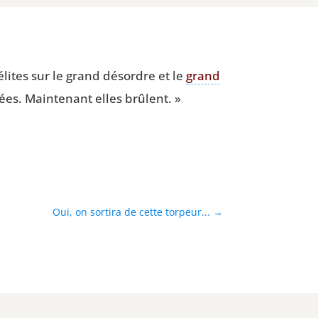
élites sur le grand désordre et le
grand
mées. Main­te­nant elles brûlent. »
Oui, on sortira de cette torpeur...
→