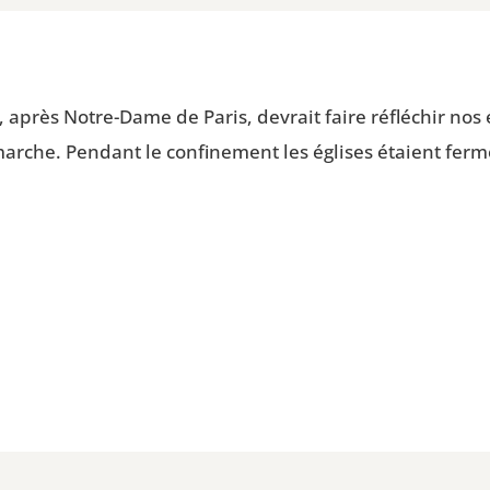
, après Notre-Dame de Paris, devrait faire réflé­chir nos 
en marche. Pen­dant le confi­ne­ment les églises étaient fer­