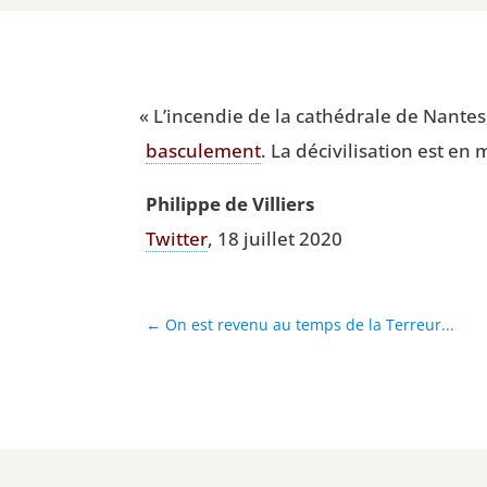
«
L’in­cen­die de la cathé­drale de Nantes
bas­cu­le­ment
. La déci­vi­li­sa­tion est 
Phi­lippe de Villiers
Twit­ter
, 18 juillet 2020
←
On est revenu au temps de la Terreur...