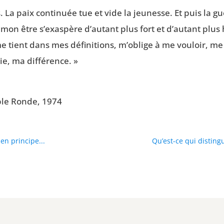
 La paix conti­nuée tue et vide la jeu­nesse. Et puis la g
 et mon être s’exaspère d’autant plus fort et d’autant plu
e tient dans mes défi­ni­tions, m’oblige à me vou­loir, me 
vie, ma différence. »
able Ronde, 1974
 en principe...
Qu’est-ce qui disting