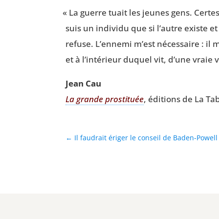
«
La guerre tuait les jeunes gens. Certes.
suis un indi­vi­du que si l’autre existe
refuse. L’ennemi m’est néces­saire : il m
et à l’intérieur duquel vit, d’une vraie 
Jean Cau
La grande pros­ti­tuée
, édi­tions de La T
←
Il faudrait ériger le conseil de Baden-Powell