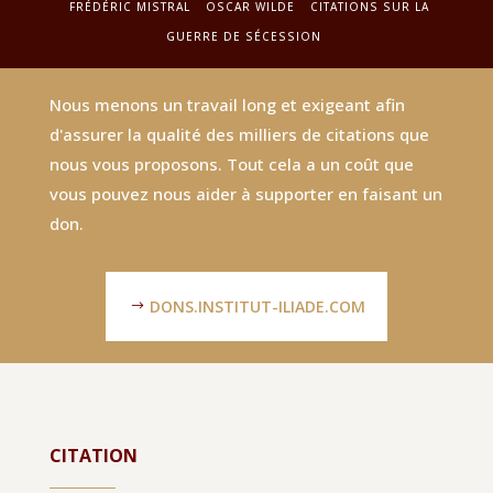
FRÉDÉRIC MISTRAL
OSCAR WILDE
CITATIONS SUR LA
GUERRE DE SÉCESSION
Nous menons un travail long et exigeant afin
d'assurer la qualité des milliers de citations que
nous vous proposons. Tout cela a un coût que
vous pouvez nous aider à supporter en faisant un
don.
DONS.INSTITUT-ILIADE.COM
CITATION