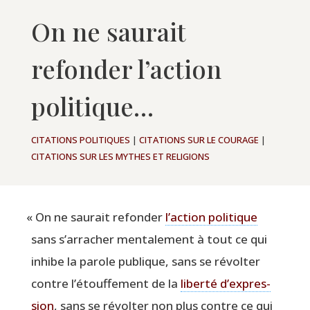
On ne saurait
refonder l’action
politique…
CITATIONS POLITIQUES
|
CITATIONS SUR LE COURAGE
|
CITATIONS SUR LES MYTHES ET RELIGIONS
«
On ne sau­rait refon­der
l’ac­tion poli­tique
sans s’ar­ra­cher men­ta­le­ment à tout ce qui
inhibe la parole publique, sans se révol­ter
contre l’é­touf­fe­ment de la
liber­té d’ex­pres­
sion
, sans se révol­ter non plus contre ce qui