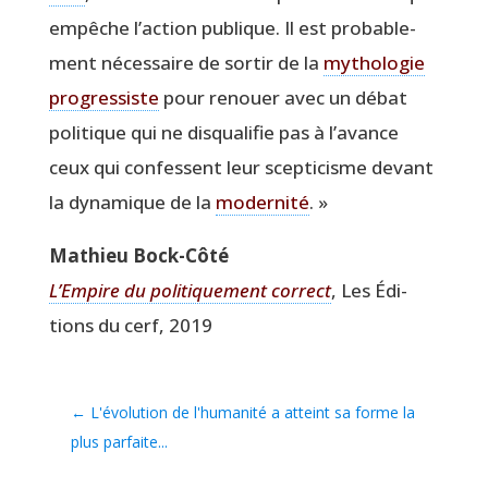
empêche l’ac­tion publique. Il est pro­ba­ble­
ment néces­saire de sor­tir de la
mytho­lo­gie
pro­gres­siste
pour renouer avec un débat
poli­tique qui ne dis­qua­li­fie pas à l’a­vance
ceux qui confessent leur scep­ti­cisme devant
la dyna­mique de la
moder­ni­té
. »
Mathieu Bock-Côté
L’Em­pire du poli­ti­que­ment cor­rect
, Les Édi­
tions du cerf, 2019
←
L'évolution de l'humanité a atteint sa forme la
plus parfaite...