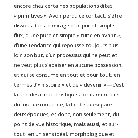
encore chez cer­taines popu­la­tions dites
« pri­mi­tives ». Avoir per­du ce contact, s’être
dis­sous dans le mirage d’un pur et simple
flux, d’une pure et simple « fuite en avant »,
d’une ten­dance qui repousse tou­jours plus
loin son but, d’un pro­ces­sus qui ne peut et
ne veut plus s’apaiser en aucune pos­ses­sion,
et qui se consume en tout et pour tout, en
termes d’« his­toire » et de « deve­nir » — c’est
là une des carac­té­ris­tiques fon­da­men­tales
du monde moderne, la limite qui sépare
deux époques, et donc, non seule­ment, du
point de vue his­to­rique, mais aus­si, et sur­
tout, en un sens idéal, mor­pho­lo­gique et