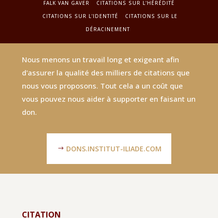
FALK VAN GAVER
CITATIONS SUR L'HÉRÉDITÉ
CITATIONS SUR L'IDENTITÉ
CITATIONS SUR LE
DÉRACINEMENT
Nous menons un travail long et exigeant afin
d'assurer la qualité des milliers de citations que
nous vous proposons. Tout cela a un coût que
vous pouvez nous aider à supporter en faisant un
don.
DONS.INSTITUT-ILIADE.COM
CITATION