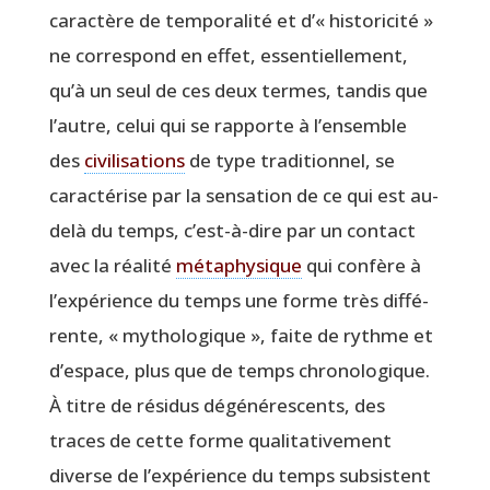
carac­tère de tem­po­ra­li­té et d’« his­to­ri­ci­té »
ne cor­res­pond en effet, essen­tiel­le­ment,
qu’à un seul de ces deux termes, tan­dis que
l’autre, celui qui se rap­porte à l’ensemble
des
civi­li­sa­tions
de type tra­di­tion­nel, se
carac­té­rise par la sen­sa­tion de ce qui est au-
delà du temps, c’est-à-dire par un contact
avec la réa­li­té
méta­phy­sique
qui confère à
l’expérience du temps une forme très dif­fé­
rente, « mytho­lo­gique », faite de rythme et
d’espace, plus que de temps chro­no­lo­gique.
À titre de rési­dus dégé­né­res­cents, des
traces de cette forme qua­li­ta­ti­ve­ment
diverse de l’expérience du temps sub­sistent