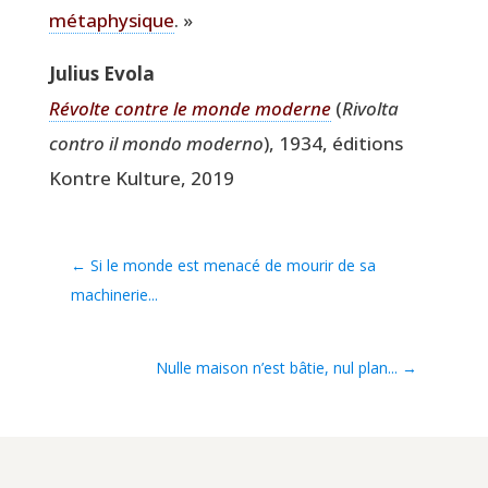
méta­phy­sique
. »
Julius Evo­la
Révolte contre le monde moderne
(
Rivol­ta
contro il mon­do moder­no
), 1934, édi­tions
Kontre Kul­ture, 2019
←
Si le monde est menacé de mourir de sa
machinerie...
Nulle maison n’est bâtie, nul plan...
→