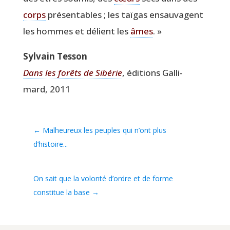
corps
pré­sen­tables ; les taï­gas ensau­vagent
les hommes et délient les
âmes
. »
Syl­vain Tesson
Dans les forêts de Sibé­rie
, édi­tions Gal­li­
mard, 2011
←
Malheureux les peuples qui n’ont plus
d’histoire...
On sait que la volonté d’ordre et de forme
constitue la base
→