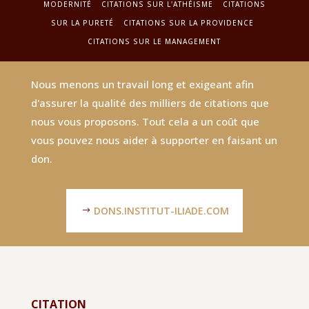
MODERNITÉ
CITATIONS SUR L'ATHÉISME
CITATIONS
SUR LA PURETÉ
CITATIONS SUR LA PROVIDENCE
CITATIONS SUR LE MANAGEMENT
Nous menons un travail long et exigeant afin
d'assurer la qualité des milliers de citations que
nous vous proposons. Tout cela a un coût que
vous pouvez nous aider à supporter en faisant un
don.
DONS.INSTITUT-ILIADE.COM
CITATION