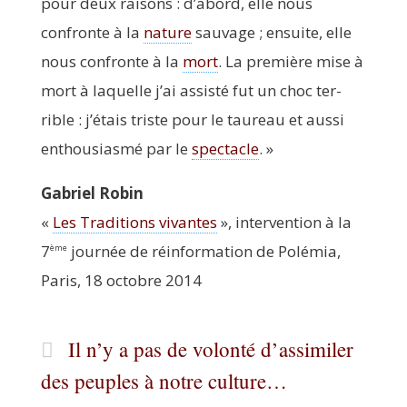
pour deux rai­sons : d’abord, elle nous
confronte à la
nature
sau­vage ; ensuite, elle
nous confronte à la
mort
. La pre­mière mise à
mort à laquelle j’ai assis­té fut un choc ter­
rible : j’étais triste pour le tau­reau et aus­si
enthou­sias­mé par le
spec­tacle
. »
Gabriel Robin
«
Les Tra­di­tions vivantes
», inter­ven­tion à la
7
jour­née de réin­for­ma­tion de Polé­mia,
ème
Paris, 18 octobre 2014
Il n’y a pas de volonté d’assimiler
des peuples à notre culture…