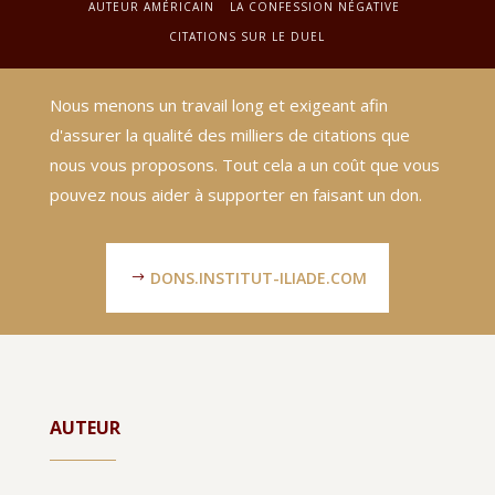
AUTEUR AMÉRICAIN
LA CONFESSION NÉGATIVE
CITATIONS SUR LE DUEL
Nous menons un travail long et exigeant afin
d'assurer la qualité des milliers de citations que
nous vous proposons. Tout cela a un coût que vous
pouvez nous aider à supporter en faisant un don.
DONS.INSTITUT-ILIADE.COM
AUTEUR