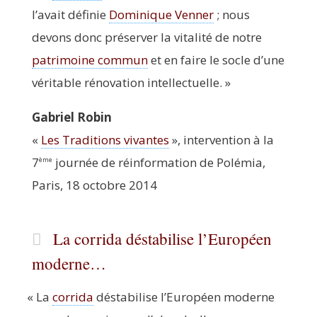
l’avait défi­nie
Domi­nique Ven­ner
; nous
devons donc pré­ser­ver la vita­li­té de notre
patri­moine com­mun
et en faire le socle d’une
véri­table réno­va­tion intellectuelle. »
Gabriel Robin
«
Les Tra­di­tions vivantes
», inter­ven­tion à la
7
jour­née de réin­for­ma­tion de Polé­mia,
ème
Paris, 18 octobre 2014
La corrida déstabilise l’Européen
moderne…
«
La
cor­ri­da
désta­bi­lise l’Européen moderne