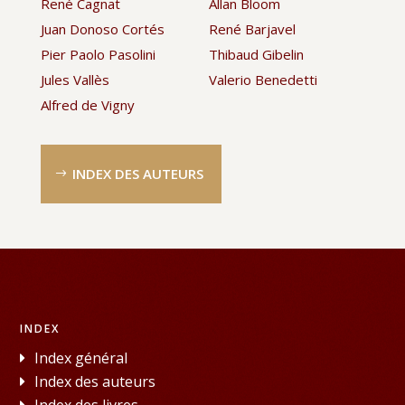
René Cagnat
Allan Bloom
Juan Donoso Cortés
René Barjavel
Pier Paolo Pasolini
Thibaud Gibelin
Jules Vallès
Valerio Benedetti
Alfred de Vigny
INDEX DES AUTEURS
INDEX
Index général
Index des auteurs
Index des livres