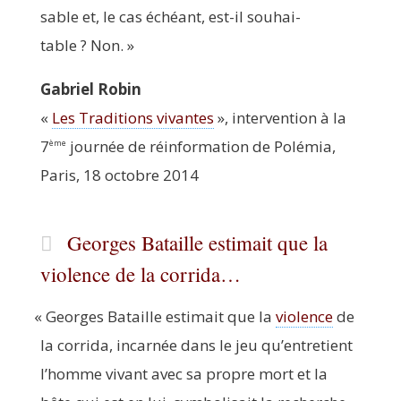
sable et, le cas échéant, est-il sou­hai­
table ? Non. »
Gabriel Robin
«
Les Tra­di­tions vivantes
», inter­ven­tion à la
7
jour­née de réin­for­ma­tion de Polé­mia,
ème
Paris, 18 octobre 2014
Georges Bataille estimait que la
violence de la corrida…
«
Georges Bataille esti­mait que la
vio­lence
de
la cor­ri­da, incar­née dans le jeu qu’entretient
l’homme vivant avec sa propre mort et la