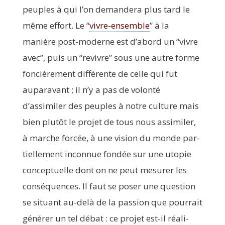
peuples à qui l’on deman­de­ra plus tard le
même effort. Le
“
vivre-ensemble
” à la
manière post-moderne est d’abord un
“
vivre
avec”, puis un
“
revivre” sous une autre forme
fon­ciè­re­ment dif­fé­rente de celle qui fut
aupa­ra­vant ; il n’y a pas de volon­té
d’assimiler des peuples à notre culture mais
bien plu­tôt le pro­jet de tous nous assi­mi­ler,
à marche for­cée, à une vision du monde par­
tiel­le­ment incon­nue fon­dée sur une uto­pie
concep­tuelle dont on ne peut mesu­rer les
consé­quences. Il faut se poser une ques­tion
se situant au-delà de la pas­sion que pour­rait
géné­rer un tel débat : ce pro­jet est-il réa­li­