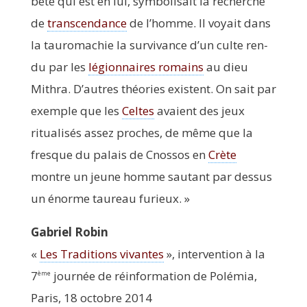
bête qui est en lui, sym­bo­li­sait la recherche
de
trans­cen­dance
de l’homme. Il voyait dans
la tau­ro­ma­chie la sur­vi­vance d’un culte ren­
du par les
légion­naires romains
au dieu
Mithra. D’autres théo­ries existent. On sait par
exemple que les
Celtes
avaient des jeux
ritua­li­sés assez proches, de même que la
fresque du palais de Cnos­sos en
Crète
montre un jeune homme sau­tant par des­sus
un énorme tau­reau furieux. »
Gabriel Robin
«
Les Tra­di­tions vivantes
», inter­ven­tion à la
7
jour­née de réin­for­ma­tion de Polé­mia,
ème
Paris, 18 octobre 2014