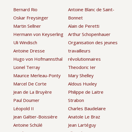
Bernard Rio
Antoine Blanc de Saint-
Oskar Freysinger
Bonnet
Martin Sellner
Alain de Peretti
Hermann von Keyserling
Arthur Schopenhauer
Uli Windisch
Organisation des jeunes
Antoine Dresse
travailleurs
Hugo von Hofmannsthal
révolutionnaires
Lionel Terray
Theodoric Ier
Maurice Merleau-Ponty
Mary Shelley
Marcel De Corte
Aldous Huxley
Jean de La Bruyère
Philippe de Laitre
Paul Doumer
Strabon
Léopold II
Charles Baudelaire
Jean Galtier-Boissière
Anatole Le Braz
Antoine Schülé
Jean Lartéguy