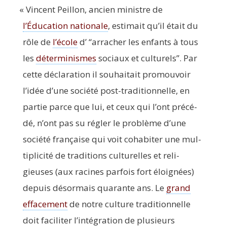
«
Vincent Peillon, ancien ministre de
l’Éducation natio­nale
, esti­mait qu’il était du
rôle de
l’école
d’
“
arra­cher les enfants à tous
les
déter­mi­nismes
sociaux et cultu­rels”. Par
cette décla­ra­tion il sou­hai­tait pro­mou­voir
l’idée d’une socié­té post-tra­di­tion­nelle, en
par­tie parce que lui, et ceux qui l’ont pré­cé­
dé, n’ont pas su régler le pro­blème d’une
socié­té fran­çaise qui voit coha­bi­ter une mul­
ti­pli­ci­té de tra­di­tions cultu­relles et reli­
gieuses (aux racines par­fois fort éloi­gnées)
depuis désor­mais qua­rante ans. Le
grand
effa­ce­ment
de notre culture tra­di­tion­nelle
doit faci­li­ter l’intégration de plu­sieurs