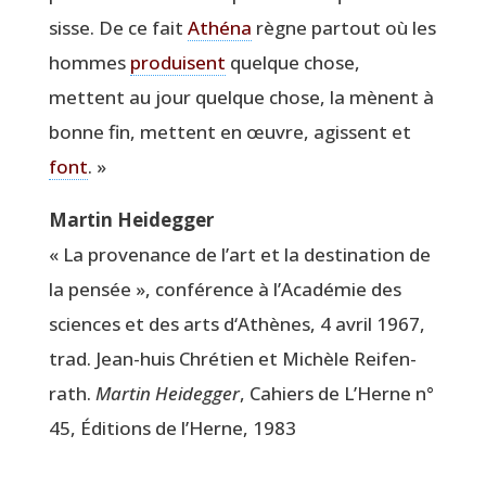
sisse. De ce fait
Athé­na
règne par­tout où les
hommes
pro­duisent
quelque chose,
mettent au jour quelque chose, la mènent à
bonne fin, mettent en œuvre, agissent et
font
. »
Mar­tin Heidegger
« La pro­ve­nance de l’art et la des­ti­na­tion de
la pen­sée », confé­rence à l’Académie des
sciences et des arts d‘Athènes, 4 avril 1967,
trad. Jean-huis Chré­tien et Michèle Rei­fen­
rath.
Mar­tin Hei­deg­ger
, Cahiers de L’Herne n°
45, Édi­tions de l’Herne, 1983