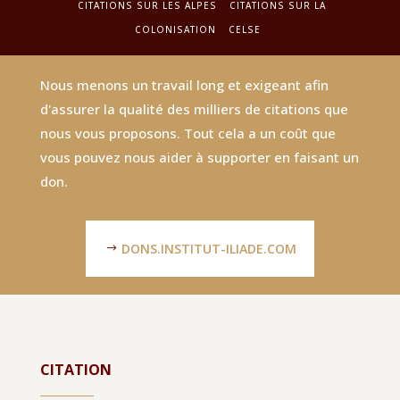
CITATIONS SUR LES ALPES
CITATIONS SUR LA
COLONISATION
CELSE
Nous menons un travail long et exigeant afin
d'assurer la qualité des milliers de citations que
nous vous proposons. Tout cela a un coût que
vous pouvez nous aider à supporter en faisant un
don.
DONS.INSTITUT-ILIADE.COM
CITATION