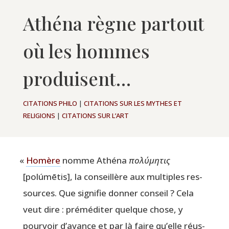
Athéna règne partout
où les hommes
produisent…
CITATIONS PHILO
|
CITATIONS SUR LES MYTHES ET
RELIGIONS
|
CITATIONS SUR L’ART
«
Homère
nomme Athé­na
πολύμητις
[polúmē­tis], la conseillère aux mul­tiples res­
sources. Que signi­fie don­ner conseil ? Cela
veut dire : pré­mé­di­ter quelque chose, y
pour­voir d’avance et par là faire qu’elle réus­