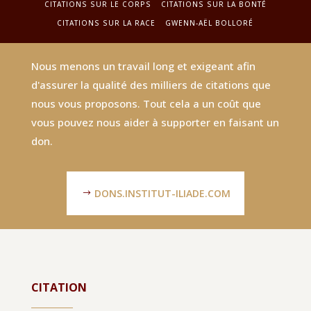
CITATIONS SUR LE CORPS
CITATIONS SUR LA BONTÉ
CITATIONS SUR LA RACE
GWENN-AËL BOLLORÉ
Nous menons un travail long et exigeant afin
d'assurer la qualité des milliers de citations que
nous vous proposons. Tout cela a un coût que
vous pouvez nous aider à supporter en faisant un
don.
DONS.INSTITUT-ILIADE.COM
CITATION