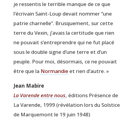
je res­sen­tis le ter­rible manque de ce que
l’écrivain Saint-Loup devait nom­mer
“
une
patrie char­nelle”. Brus­que­ment, sur cette
terre du Vexin, j’avais la cer­ti­tude que rien
ne pou­vait s’entreprendre qui ne fut pla­cé
sous le double signe d’une terre et d’un
peuple. Pour moi, désor­mais, ce ne pou­vait
être que la
Nor­man­die
et rien d’autre. »
Jean Mabire
La Varende entre nous
, édi­tions Pré­sence de
La Varende, 1999 (révé­la­tion lors du Sol­stice
de Mar­que­mont le 19 juin 1948)