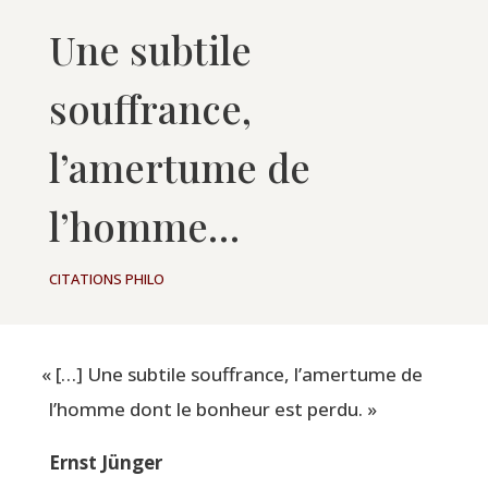
Une subtile
souffrance,
l’amertume de
l’homme…
CITATIONS PHILO
«
[…] Une sub­tile souf­france, l’amertume de
l’homme dont le bon­heur est perdu. »
Ernst Jün­ger