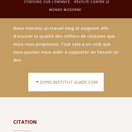
CITATIONS SUR L'ENFANCE
RÉVOLTE CONTRE LE
MONDE MODERNE
Nous menons un travail long et exigeant afin
d'assurer la qualité des milliers de citations que
nous vous proposons. Tout cela a un coût que
vous pouvez nous aider à supporter en faisant un
don.
DONS.INSTITUT-ILIADE.COM
CITATION