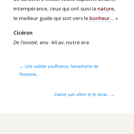
intem­pé­rance, ceux qui ont sui­vi la
nature
,
le meilleur guide qui soit vers le
bon­heur
… »
Cicé­ron
De l’amitié
, env. 44 av. notre ère
←
Une subtile souffrance, l’amertume de
l’homme...
Dame suis vôtre et le serai...
→