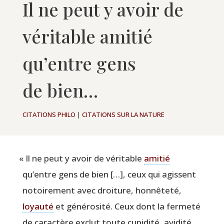
Il ne peut y avoir de
véritable amitié
qu’entre gens
de bien…
CITATIONS PHILO
|
CITATIONS SUR LA NATURE
«
Il ne peut y avoir de véri­table
ami­tié
qu’entre gens de bien […], ceux qui agissent
notoi­re­ment avec droi­ture, hon­nê­te­té,
loyau­té
et géné­ro­si­té. Ceux dont la fer­me­té
de carac­tère exclut toute cupi­di­té, avi­di­té,