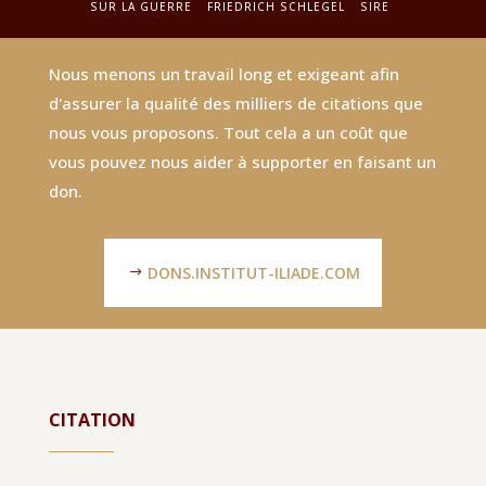
SUR LA GUERRE
FRIEDRICH SCHLEGEL
SIRE
Nous menons un travail long et exigeant afin
d'assurer la qualité des milliers de citations que
nous vous proposons. Tout cela a un coût que
vous pouvez nous aider à supporter en faisant un
don.
DONS.INSTITUT-ILIADE.COM
CITATION