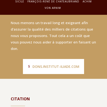
SICILE
FRANÇOIS-RENÉ DE CHATEAUBRIAND
ACHIM
VON ARNIM
Nous menons un travail long et exigeant afin
d'assurer la qualité des milliers de citations que
nous vous proposons. Tout cela a un coût que
vous pouvez nous aider à supporter en faisant un
don.
DONS.INSTITUT-ILIADE.COM
CITATION