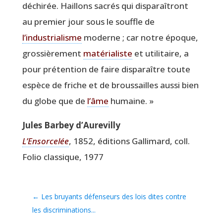
déchi­rée. Haillons sacrés qui dis­pa­raî­tront
au pre­mier jour sous le souffle de
l’industrialisme
moderne ; car notre époque,
gros­siè­re­ment
maté­ria­liste
et uti­li­taire, a
pour pré­ten­tion de faire dis­pa­raître toute
espèce de friche et de brous­sailles aus­si bien
du globe que de
l’âme
humaine. »
Jules Bar­bey d’Aurevilly
L’En­sor­ce­lée
, 1852, édi­tions Gal­li­mard, coll.
Folio clas­sique, 1977
←
Les bruyants défenseurs des lois dites contre
les discriminations...