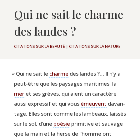
Qui ne sait le charme
des landes ?
CITATIONS SUR LA BEAUTÉ
|
CITATIONS SUR LA NATURE
«
Qui ne sait le
charme
des landes ?… Il n’y a
peut-être que les pay­sages mari­times, la
mer
et ses grèves, qui aient un carac­tère
aus­si expres­sif et qui vous
émeuvent
davan­
tage. Elles sont comme les lam­beaux, lais­sés
sur le sol, d’une
poé­sie
pri­mi­tive et sau­vage
que la main et la herse de l’homme ont