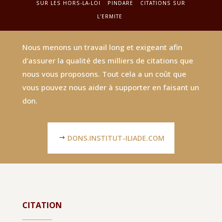
SUR LES HORS-LA-LOI
PINDARE
CITATIONS SUR
L'ERMITE
Nous menons un travail long et exigeant afin
d'assurer la qualité des milliers de citations que
nous vous proposons. Tout cela a un coût que
vous pouvez nous aider à supporter en faisant un
don.
DONS.INSTITUT-ILIADE.COM
CITATION