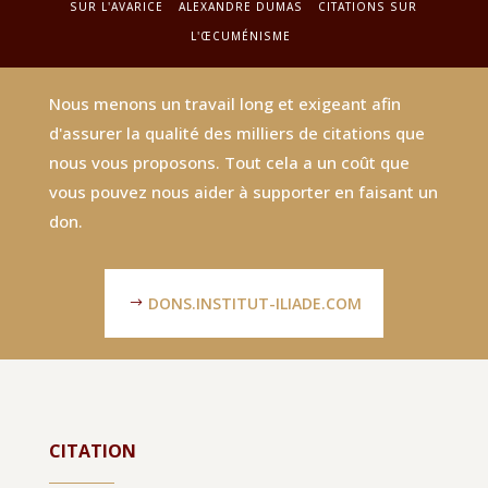
SUR L'AVARICE
ALEXANDRE DUMAS
CITATIONS SUR
L'ŒCUMÉNISME
Nous menons un travail long et exigeant afin
d'assurer la qualité des milliers de citations que
nous vous proposons. Tout cela a un coût que
vous pouvez nous aider à supporter en faisant un
don.
DONS.INSTITUT-ILIADE.COM
CITATION