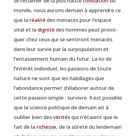
se récla­mer de la plus haute
civi­li­sa­tion
du
monde, nous aurons demain à apprendre ce
que la
réa­li­té
des menaces pour l’espace
vital et la
digni­té
des hommes peut pro­vo­
quer chez ceux qui se sen­ti­ront mena­cés
dans leur sur­vie par la sur­po­pu­la­tion et
l’entassement humain du futur. La loi de
l’intérêt indi­vi­duel, les pas­sions de toute
nature ne sont que les habillages que
l’abondance per­met d’élaborer autour de
cette pas­sion simple : sur­vivre. Il est pos­sible
que la science poli­tique de demain ait à
oublier bien des
véri­tés
qui n’étaient que le
fait de la
richesse
, de la sûre­té du len­de­main