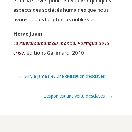
et de la sur­vie, pour redé­cou­vrir quelques
aspects des socié­tés humaines que nous
avons depuis long­temps oubliés. »
Her­vé Juvin
Le ren­ver­se­ment du monde. Poli­tique de la
crise
, édi­tions Gal­li­mard, 2010
←
S’il y a jamais eu une civilisation d’esclaves...
L’espoir est une vertu d’esclaves...
→