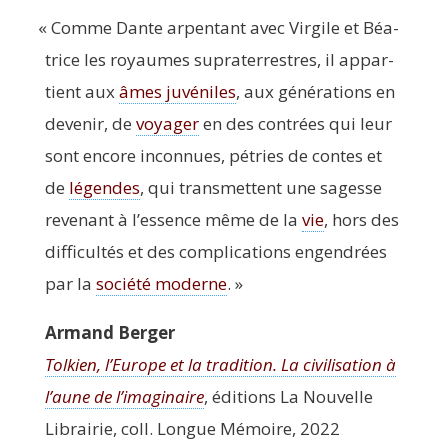
«
Comme Dante arpen­tant avec Vir­gile et Béa­
trice les royaumes supra­ter­restres, il appar­
tient aux
âmes juvé­niles
, aux géné­ra­tions en
deve­nir, de
voya­ger
en des contrées qui leur
sont encore incon­nues, pétries de contes et
de
légendes
, qui trans­mettent une sagesse
reve­nant à l’essence même de la
vie
, hors des
dif­fi­cul­tés et des com­pli­ca­tions engen­drées
par la
socié­té moderne
. »
Armand Ber­ger
Tol­kien, l’Europe et la tra­di­tion. La civi­li­sa­tion à
l’aune de l’imaginaire
, édi­tions La Nou­velle
Librai­rie, coll. Longue Mémoire, 2022