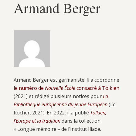
Armand Berger
Armand Ber­ger est ger­ma­niste. Il a coor­don­né
le numé­ro de
Nou­velle École
consa­cré à Tol­kien
(2021) et rédi­gé plu­sieurs notices pour
La
Biblio­thèque euro­péenne du jeune Euro­péen
(Le
Rocher, 2021). En 2022, il a publié
Tol­kien,
l’Europe et la tra­di­tion
dans la col­lec­tion
« Longue mémoire » de l’Institut Iliade.