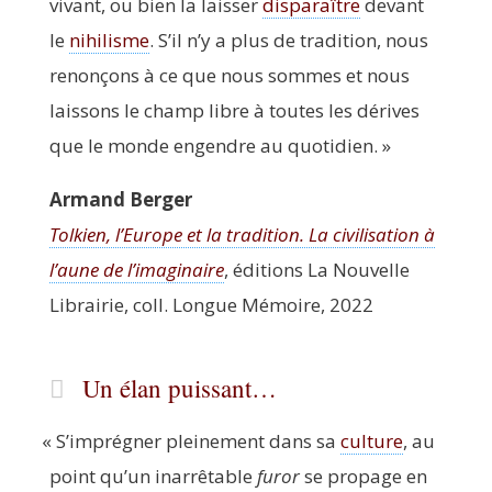
vivant, ou bien la lais­ser
dis­pa­raître
devant
le
nihi­lisme
. S’il n’y a plus de tra­di­tion, nous
renon­çons à ce que nous sommes et nous
lais­sons le champ libre à toutes les dérives
que le monde engendre au quotidien. »
Armand Ber­ger
Tol­kien, l’Europe et la tra­di­tion. La civi­li­sa­tion à
l’aune de l’imaginaire
, édi­tions La Nou­velle
Librai­rie, coll. Longue Mémoire, 2022
Un élan puissant…
«
S’imprégner plei­ne­ment dans sa
culture
, au
point qu’un inar­rê­table
furor
se pro­page en