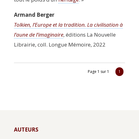
Armand Ber­ger
Tol­kien, l’Europe et la tra­di­tion. La civi­li­sa­tion à
l’aune de l’imaginaire
, édi­tions La Nou­velle
Librai­rie, coll. Longue Mémoire, 2022
Page 1 sur 1
1
AUTEURS