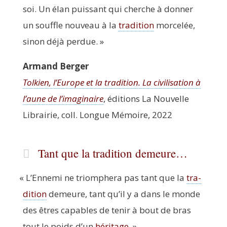
soi. Un élan puis­sant qui cherche à don­ner
un souffle nou­veau à la
tra­di­tion
mor­ce­lée,
sinon déjà perdue. »
Armand Ber­ger
Tol­kien, l’Europe et la tra­di­tion. La civi­li­sa­tion à
l’aune de l’imaginaire
, édi­tions La Nou­velle
Librai­rie, coll. Longue Mémoire, 2022
Tant que la tradition demeure…
«
L’Ennemi ne triom­phe­ra pas tant que la
tra­
di­tion
demeure, tant qu’il y a dans le monde
des êtres capables de tenir à bout de bras
tout le poids d’un
héri­tage
. »