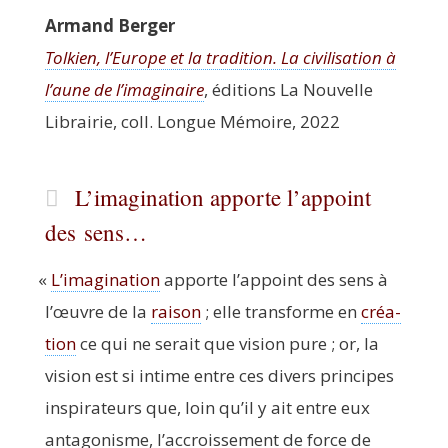
Armand Ber­ger
Tol­kien, l’Europe et la tra­di­tion. La civi­li­sa­tion à
l’aune de l’imaginaire
, édi­tions La Nou­velle
Librai­rie, coll. Longue Mémoire, 2022
L’imagination apporte l’appoint
des sens…
«
L’imagination
apporte l’appoint des sens à
l’œuvre de la
rai­son
; elle trans­forme en
créa­
tion
ce qui ne serait que vision pure ; or, la
vision est si intime entre ces divers prin­cipes
ins­pi­ra­teurs que, loin qu’il y ait entre eux
anta­go­nisme, l’accroissement de force de