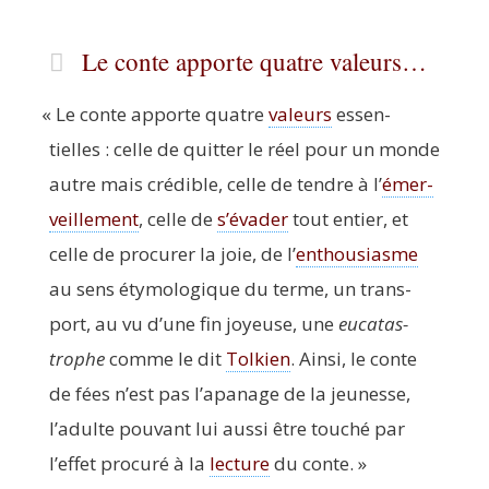
Le conte apporte quatre valeurs…
«
Le conte apporte quatre
valeurs
essen­
tielles : celle de quit­ter le réel pour un monde
autre mais cré­dible, celle de tendre à l’
émer­
veille­ment
, celle de
s’évader
tout entier, et
celle de pro­cu­rer la joie, de l’
enthou­siasme
au sens éty­mo­lo­gique du terme, un trans­
port, au vu d’une fin joyeuse, une
euca­tas­
trophe
comme le dit
Tol­kien
. Ain­si, le conte
de fées n’est pas l’apanage de la jeu­nesse,
l’adulte pou­vant lui aus­si être tou­ché par
l’effet pro­cu­ré à la
lec­ture
du conte. »