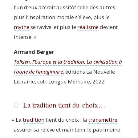
l’un d’eux accroît aus­si­tôt celle des autres :
plus l’inspiration morale s’élève, plus le
mythe
se ravive, et plus le
réa­lisme
devient
intense. »
Armand Ber­ger
Tol­kien, l’Europe et la tra­di­tion. La civi­li­sa­tion à
l’aune de l’imaginaire
, édi­tions La Nou­velle
Librai­rie, coll. Longue Mémoire, 2022
La tradition tient du choix…
«
La
tra­di­tion
tient du choix : la
trans­mettre
,
assu­rer sa relève et main­te­nir le patri­moine