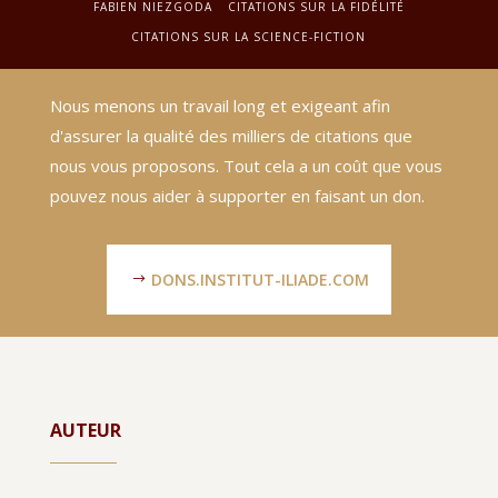
FABIEN NIEZGODA
CITATIONS SUR LA FIDÉLITÉ
CITATIONS SUR LA SCIENCE-FICTION
Nous menons un travail long et exigeant afin
d'assurer la qualité des milliers de citations que
nous vous proposons. Tout cela a un coût que vous
pouvez nous aider à supporter en faisant un don.
DONS.INSTITUT-ILIADE.COM
AUTEUR