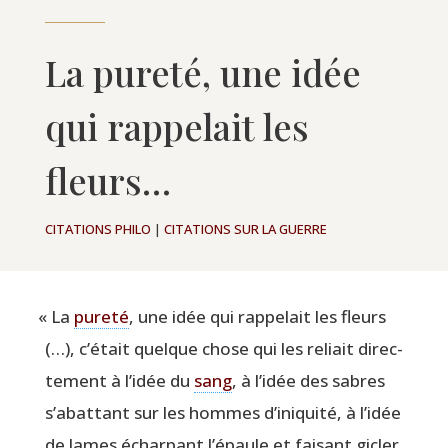
La pureté, une idée
qui rappelait les
fleurs…
CITATIONS PHILO
|
CITATIONS SUR LA GUERRE
«
La
pure­té
, une idée qui rap­pe­lait les fleurs
(…), c’était quelque chose qui les reliait direc­
te­ment à l’idée du
sang
, à l’idée des sabres
s’abattant sur les hommes d’iniquité, à l’idée
de lames échar­pant l’épaule et fai­sant gicler