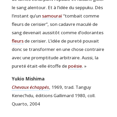
le sang alen­tour. Et à l’idée du sep­pu­ku. Dès
l’instant qu’un
samou­raï
“
tom­bait comme
fleurs de ceri­sier”, son cadavre macu­lé de
sang deve­nait aus­si­tôt comme d’odorantes
fleurs
de ceri­sier. L’idée de pure­té pou­vait
donc se trans­for­mer en une chose contraire
avec une promp­ti­tude arbi­traire. Aus­si, la
pure­té était-elle étoffe de
poé­sie
. »
Yukio Mishi­ma
Che­vaux échap­pés
, 1969, trad. Tan­guy
Kenec’hdu, édi­tions Gal­li­mard 1980, coll.
Quar­to, 2004