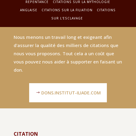
REPENTANCE
CITATIONS SUR LA MYTHOLOGIE
ANGLAISE
CITATIONS SUR LA FILIATION
CITATIONS
SUR L'ESCLAVAGE
Nous menons un travail long et exigeant afin
d'assurer la qualité des milliers de citations que
nous vous proposons. Tout cela a un coût que
vous pouvez nous aider à supporter en faisant un
don.
DONS.INSTITUT-ILIADE.COM
CITATION