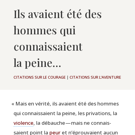
Ils avaient été des
hommes qui
connaissaient
la peine…
CITATIONS SUR LE COURAGE
|
CITATIONS SUR L’AVENTURE
«
Mais en véri­té, ils avaient été des hommes
qui connais­saient la peine, les pri­va­tions, la
vio­lence
, la débauche — mais ne connais­
saient point la
peur
et n’é­prou­vaient aucun