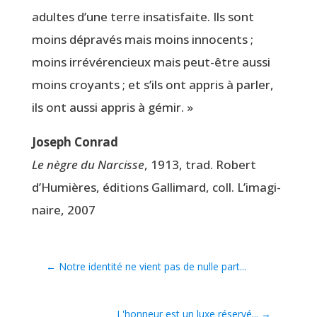
adultes d’une terre insa­tis­faite. Ils sont
moins dépra­vés mais moins inno­cents ;
moins irré­vé­ren­cieux mais peut-être aus­si
moins croyants ; et s’ils ont appris à par­ler,
ils ont aus­si appris à gémir. »
Joseph Conrad
Le nègre du Nar­cisse
, 1913, trad. Robert
d’Hu­mières, édi­tions Gal­li­mard, coll. L’i­ma­gi­
naire, 2007
←
Notre identité ne vient pas de nulle part...
L'honneur est un luxe réservé...
→