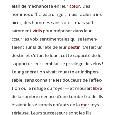
élan de méchan­ce­té en leur
cœur
. Des
hommes dif­fi­ciles à diri­ger, mais faciles à ins­
pi­rer, des hommes sans voix — mais suf­fi­
sam­ment
virils
pour mépri­ser dans leur
cœur les voix sen­ti­men­tales qui se lamen­
taient sur la dure­té de leur
des­tin
. C’é­tait un
des­tin et c’é­tait le leur ; cette capa­ci­té de le
sup­por­ter leur sem­blait le pri­vi­lège des élus !
Leur géné­ra­tion vivait muette et indis­pen­
sable, sans connaître les dou­ceurs de l’af­fec­
tion ou le refuge du foyer — et mou­rait
libre
de la sombre menace d’une tombe froide. Ils
étaient les éter­nels enfants de la
mer
mys­
té­rieuse. Leurs suc­ces­seurs sont les fils