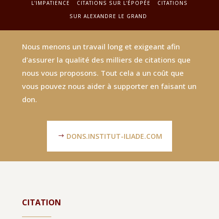
L'IMPATIENCE
CITATIONS SUR L'ÉPOPÉE
CITATIONS
SUR ALEXANDRE LE GRAND
Nous menons un travail long et exigeant afin
d'assurer la qualité des milliers de citations que
nous vous proposons. Tout cela a un coût que
vous pouvez nous aider à supporter en faisant un
don.
DONS.INSTITUT-ILIADE.COM
CITATION