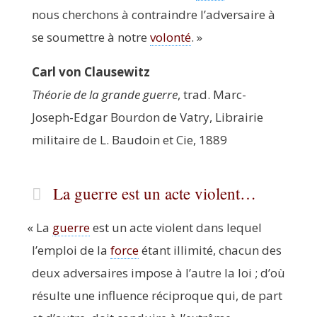
nous cher­chons à contraindre l’adversaire à
se sou­mettre à notre
volon­té
. »
Carl von Clausewitz
Théo­rie de la grande guerre
, trad. Marc-
Joseph-Edgar Bour­don de Vatry, Librai­rie
mili­taire de L. Bau­doin et Cie, 1889
La guerre est un acte violent…
«
La
guerre
est un acte violent dans lequel
l’emploi de la
force
étant illi­mi­té, cha­cun des
deux adver­saires impose à l’autre la loi ; d’où
résulte une influence réci­proque qui, de part