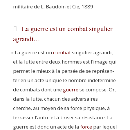
mili­taire de L. Bau­doin et Cie, 1889
La guerre est un combat singulier
agrandi…
«
La guerre est un
com­bat
sin­gu­lier agran­di,
et la lutte entre deux hommes est l’image qui
per­met le mieux à la pen­sée de se repré­sen­
ter en un acte unique le nombre indé­ter­mi­né
de com­bats dont une
guerre
se com­pose. Or,
dans la lutte, cha­cun des adver­saires
cherche, au moyen de sa force phy­sique, à
ter­ras­ser l’autre et à bri­ser sa résis­tance. La
guerre est donc un acte de la
force
par lequel