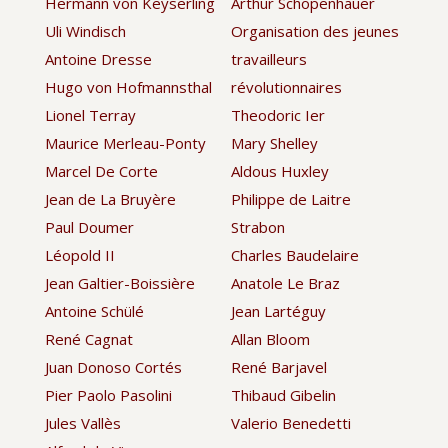
Hermann von Keyserling
Arthur Schopenhauer
Uli Windisch
Organisation des jeunes
Antoine Dresse
travailleurs
Hugo von Hofmannsthal
révolutionnaires
Lionel Terray
Theodoric Ier
Maurice Merleau-Ponty
Mary Shelley
Marcel De Corte
Aldous Huxley
Jean de La Bruyère
Philippe de Laitre
Paul Doumer
Strabon
Léopold II
Charles Baudelaire
Jean Galtier-Boissière
Anatole Le Braz
Antoine Schülé
Jean Lartéguy
René Cagnat
Allan Bloom
Juan Donoso Cortés
René Barjavel
Pier Paolo Pasolini
Thibaud Gibelin
Jules Vallès
Valerio Benedetti