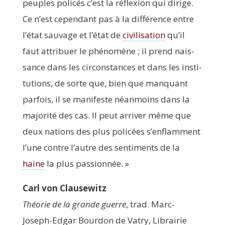
peuples poli­cés c’est la réflexion qui dirige.
Ce n’est cepen­dant pas à la dif­fé­rence entre
l’état sau­vage et l’état de
civi­li­sa­tion
qu’il
faut attri­buer le phé­no­mène ; il prend nais­
sance dans les cir­cons­tances et dans les ins­ti­
tu­tions, de sorte que, bien que man­quant
par­fois, il se mani­feste néan­moins dans la
majo­ri­té des cas. Il peut arri­ver même que
deux nations des plus poli­cées s’enflamment
l’une contre l’autre des sen­ti­ments de la
haine
la plus passionnée. »
Carl von Clausewitz
Théo­rie de la grande guerre
, trad. Marc-
Joseph-Edgar Bour­don de Vatry, Librai­rie