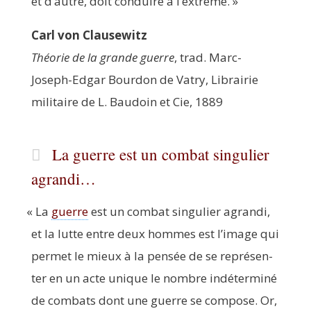
et d’autre, doit conduire à l’extrême. »
Carl von Clausewitz
Théo­rie de la grande guerre
, trad. Marc-
Joseph-Edgar Bour­don de Vatry, Librai­rie
mili­taire de L. Bau­doin et Cie, 1889
La guerre est un combat singulier
agrandi…
«
La
guerre
est un com­bat sin­gu­lier agran­di,
et la lutte entre deux hommes est l’image qui
per­met le mieux à la pen­sée de se repré­sen­
ter en un acte unique le nombre indé­ter­mi­né
de com­bats dont une guerre se com­pose. Or,