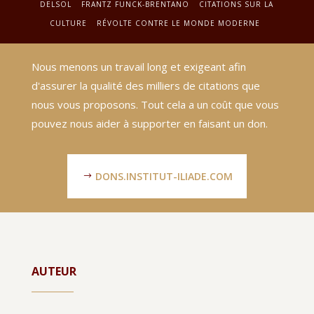
DELSOL
FRANTZ FUNCK-BRENTANO
CITATIONS SUR LA
CULTURE
RÉVOLTE CONTRE LE MONDE MODERNE
Nous menons un travail long et exigeant afin
d'assurer la qualité des milliers de citations que
nous vous proposons. Tout cela a un coût que vous
pouvez nous aider à supporter en faisant un don.
DONS.INSTITUT-ILIADE.COM
AUTEUR