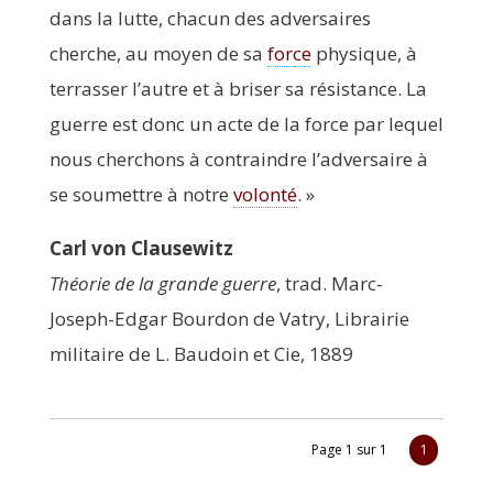
dans la lutte, cha­cun des adver­saires
cherche, au moyen de sa
force
phy­sique, à
ter­ras­ser l’autre et à bri­ser sa résis­tance. La
guerre est donc un acte de la force par lequel
nous cher­chons à contraindre l’adversaire à
se sou­mettre à notre
volon­té
. »
Carl von Clausewitz
Théo­rie de la grande guerre
, trad. Marc-
Joseph-Edgar Bour­don de Vatry, Librai­rie
mili­taire de L. Bau­doin et Cie, 1889
Page 1 sur 1
1