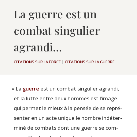
La guerre est un
combat singulier
agrandi…
CITATIONS SUR LA FORCE
|
CITATIONS SUR LA GUERRE
«
La
guerre
est un com­bat sin­gu­lier agran­di,
et la lutte entre deux hommes est l’image
qui per­met le mieux à la pen­sée de se repré­
sen­ter en un acte unique le nombre indé­ter­
mi­né de com­bats dont une guerre se com­