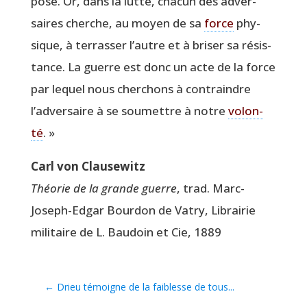
pose. Or, dans la lutte, cha­cun des adver­
saires cherche, au moyen de sa
force
phy­
sique, à ter­ras­ser l’autre et à bri­ser sa résis­
tance. La guerre est donc un acte de la force
par lequel nous cher­chons à contraindre
l’adversaire à se sou­mettre à notre
volon­
té
. »
Carl von Clausewitz
Théo­rie de la grande guerre
, trad. Marc-
Joseph-Edgar Bour­don de Vatry, Librai­rie
mili­taire de L. Bau­doin et Cie, 1889
←
Drieu témoigne de la faiblesse de tous...