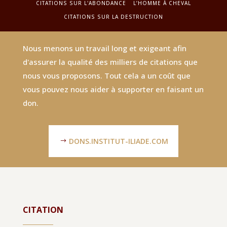
CITATIONS SUR L'ABONDANCE
L’HOMME À CHEVAL
CITATIONS SUR LA DESTRUCTION
Nous menons un travail long et exigeant afin
d'assurer la qualité des milliers de citations que
nous vous proposons. Tout cela a un coût que
vous pouvez nous aider à supporter en faisant un
don.
DONS.INSTITUT-ILIADE.COM
CITATION