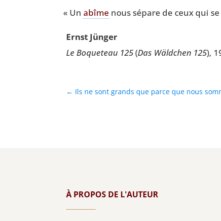
«
Un
abîme
nous sépare de ceux qui s
Ernst Jün­ger
Le Boque­teau 125
(
Das Wäld­chen 125
), 
←
Ils ne sont grands que parce que nous som
À PROPOS DE L'AUTEUR