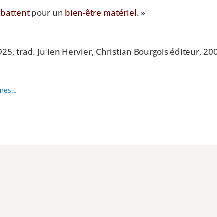
e
battent
pour un
bien-être
maté­riel
. »
1925, trad. Julien Her­vier, Chris­tian Bour­gois édi­teur, 20
mes...