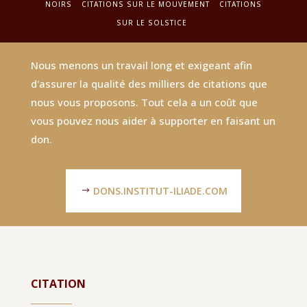
NOIRS
CITATIONS SUR LE MOUVEMENT
CITATIONS
SUR LE SOLSTICE
Nous menons un travail long et exigeant afin
d'assurer la qualité des milliers de citations que
nous vous proposons. Tout cela a un coût que
vous pouvez nous aider à supporter en faisant un
don.
DONS.INSTITUT-ILIADE.COM
CITATION