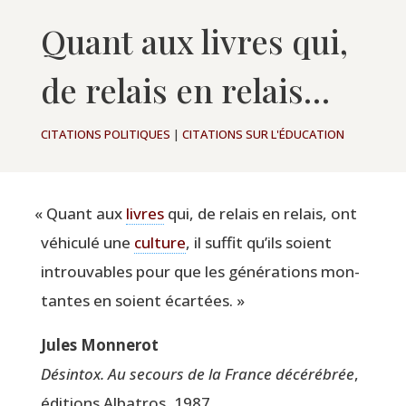
Quant aux livres qui,
de relais en relais…
CITATIONS POLITIQUES
|
CITATIONS SUR L'ÉDUCATION
«
Quant aux
livres
qui, de relais en relais, ont
véhi­cu­lé une
culture
, il suf­fit qu’ils soient
introu­vables pour que les géné­ra­tions mon­
tantes en soient écartées. »
Jules Mon­ne­rot
Dés­in­tox. Au secours de la France décé­ré­brée
,
édi­tions Alba­tros, 1987