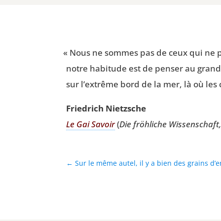
«
Nous ne sommes pas de ceux qui ne pens
notre habi­tude est de pen­ser au grand
sur l’extrême bord de la mer, là où les 
Frie­drich Nietzsche
Le Gai Savoir
(
Die fröh­liche Wis­sen­schaft
←
Sur le même autel, il y a bien des grains d’e