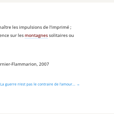
ître les impul­sions de l’imprimé ;
­rence sur les
mon­tagnes
soli­taires ou
ar­nier-Flam­ma­rion, 2007
La guerre n’est pas le contraire de l’amour...
→