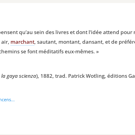
ent qu’au sein des livres et dont l’idée attend pour na
 air,
mar­chant
, sau­tant, mon­tant, dan­sant, et de pré­fé
che­mins se font médi­ta­tifs eux-mêmes. »
, la gaya scien­za
), 1882, trad. Patrick Wot­ling, édi­tions G
ncens...