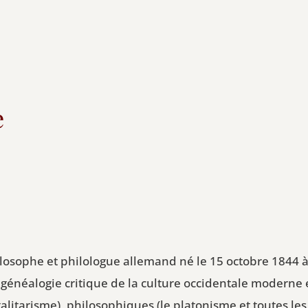
e
losophe et philologue allemand né le 15 octobre 1844 à
généalogie critique de la culture occidentale moderne 
égalitarisme), philosophiques (le platonisme et toutes 