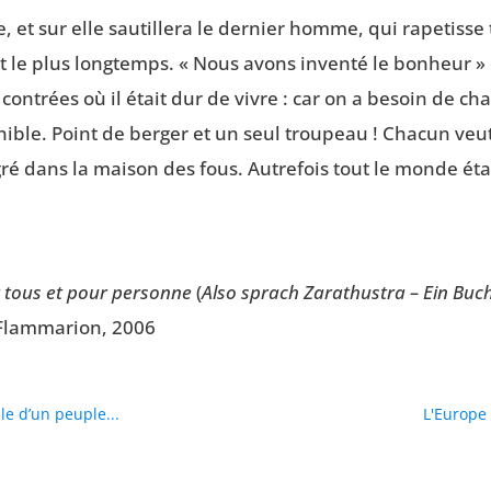
 et sur elle sau­tille­ra le der­nier homme, qui rape­tisse
t le plus long­temps. « Nous avons inven­té le bon­heur »
s contrées où il était dur de vivre : car on a besoin de cha
énible. Point de ber­ger et un seul trou­peau ! Cha­cun v
ré dans la mai­son des fous. Autre­fois tout le monde était
r tous et pour per­sonne
(
Also sprach Zara­thus­tra – Ein Buch
-Flam­ma­rion, 2006
lle d’un peuple...
L'Europe 