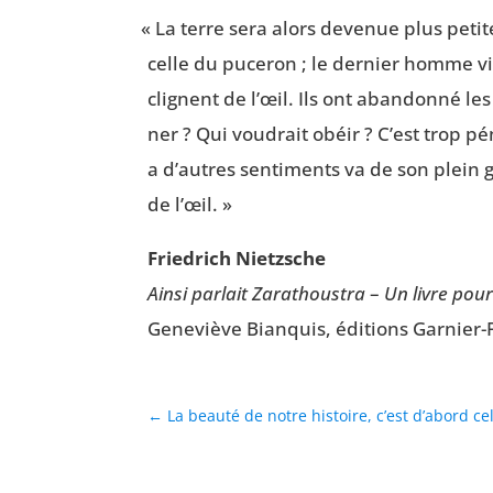
«
La terre sera alors deve­nue plus petite,
celle du puce­ron ; le der­nier homme vi
clignent de l’œil. Ils ont aban­don­né le
ner ? Qui vou­drait obéir ? C’est trop p
a d’autres sen­ti­ments va de son plein g
de l’œil. »
Frie­drich Nietzsche
Ain­si par­lait Zara­thous­tra
–
Un livre pou
Gene­viève Bian­quis, édi­tions Gar­nier
←
La beauté de notre histoire, c’est d’abord ce