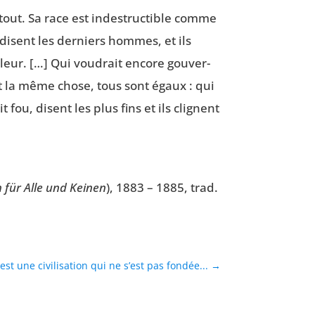
 tout. Sa race est indes­truc­tible comme
 disent les der­niers hommes, et ils
­leur. […] Qui vou­drait encore gou­ver­
eut la même chose, tous sont égaux : qui
 fou, disent les plus fins et ils clignent
 für Alle und Kei­nen
), 1883 – 1885, trad.
est une civilisation qui ne s’est pas fondée...
→