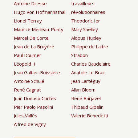
Antoine Dresse
travailleurs
Hugo von Hofmannsthal
révolutionnaires
Lionel Terray
Theodoric Ier
Maurice Merleau-Ponty
Mary Shelley
Marcel De Corte
Aldous Huxley
Jean de La Bruyère
Philippe de Laitre
Paul Doumer
Strabon
Léopold II
Charles Baudelaire
Jean Galtier-Boissière
Anatole Le Braz
Antoine Schülé
Jean Lartéguy
René Cagnat
Allan Bloom
Juan Donoso Cortés
René Barjavel
Pier Paolo Pasolini
Thibaud Gibelin
Jules Vallès
Valerio Benedetti
Alfred de Vigny