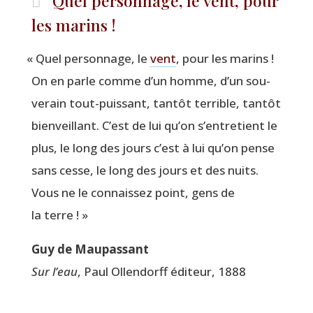
Quel personnage, le vent, pour
les marins !
«
Quel per­son­nage, le
vent
, pour les marins !
On en parle comme d’un homme, d’un sou­
ve­rain tout-puis­sant, tan­tôt ter­rible, tan­tôt
bien­veillant. C’est de lui qu’on s’entretient le
plus, le long des jours c’est à lui qu’on pense
sans cesse, le long des jours et des nuits.
Vous ne le connais­sez point, gens de
la terre ! »
Guy de Maupassant
Sur l’eau
, Paul Ollen­dorff édi­teur, 1888