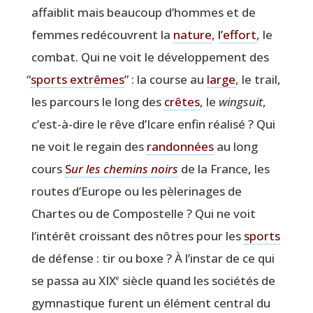
affai­blit mais beau­coup d’hommes et de
femmes redé­couvrent la
nature
,
l’effort
, le
com­bat. Qui ne voit le déve­lop­pe­ment des
“
sports extrêmes
” : la course au
large
, le trail,
les par­cours le long des
crêtes
, le
wing­suit
,
c’est-à-dire le rêve d’Icare enfin réa­li­sé ? Qui
ne voit le regain des
ran­don­nées
au long
cours
S
ur les che­mins noirs
de la France, les
routes d’Europe ou les pèle­ri­nages de
Chartes ou de Com­pos­telle ? Qui ne voit
l’intérêt crois­sant des nôtres pour les
sports
de défense : tir ou boxe ? À l’instar de ce qui
se pas­sa au XIX
siècle quand les socié­tés de
e
gym­nas­tique furent un élé­ment cen­tral du