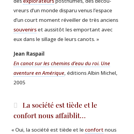
des
explo­ra­teurs
post­humes, des décou­
vreurs d’un monde dis­pa­ru venus l’es­pace
d’un court moment réveiller de très anciens
sou­ve­nirs
et aus­si­tôt les empor­tant avec
eux dans le sillage de leurs canots. »
Jean Ras­pail
En canot sur les che­mins d’eau du roi. Une
aven­ture en Amé­rique
, édi­tions Albin Michel,
2005
La société est tiède et le
confort nous affaiblit…
«
Oui, la socié­té est tiède et le
confort
nous