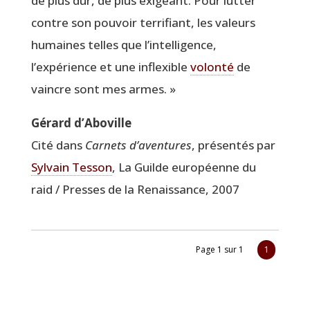
de plus dur, de plus exi­geant. Pour lut­ter
contre son pou­voir ter­ri­fiant, les valeurs
humaines telles que l’intelligence,
l’expérience et une inflexible
volon­té
de
vaincre sont mes armes. »
Gérard d’Aboville
Cité dans
Car­nets d’aventures
, pré­sen­tés par
Syl­vain Tes­son
, La Guilde euro­péenne du
raid / Presses de la Renais­sance, 2007
Page 1 sur 1
1