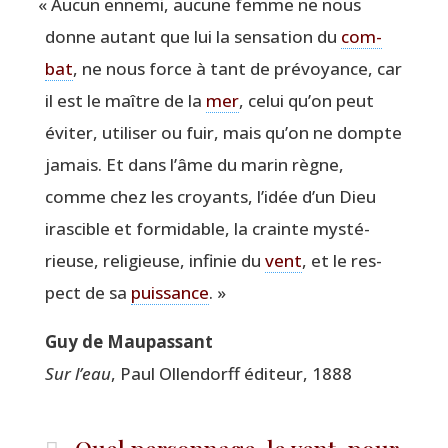
«
Aucun enne­mi, aucune femme ne nous
donne autant que lui la sen­sa­tion du
com­
bat
, ne nous force à tant de pré­voyance, car
il est le maître de la
mer
, celui qu’on peut
évi­ter, uti­li­ser ou fuir, mais qu’on ne dompte
jamais. Et dans l’âme du marin règne,
comme chez les croyants, l’idée d’un Dieu
iras­cible et for­mi­dable, la crainte mys­té­
rieuse, reli­gieuse, infi­nie du
vent
, et le res­
pect de sa
puis­sance
. »
Guy de Maupassant
Sur l’eau
, Paul Ollen­dorff édi­teur, 1888