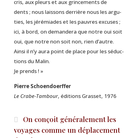
cris, aux pleurs et aux grin­ce­ments de
dents ; nous lais­sons der­rière nous les argu­
ties, les jéré­miades et les pauvres excuses ;
ici, à bord, on deman­de­ra que notre oui soit
oui, que notre non soit non, rien d’autre.
Ain­si il n’y aura point de place pour les séduc­
tions du Malin.
Je prends ! »
Pierre Schoen­doerf­fer
Le Crabe-Tam­bour
, édi­tions Gras­set, 1976
On conçoit généralement les
voyages comme un déplacement