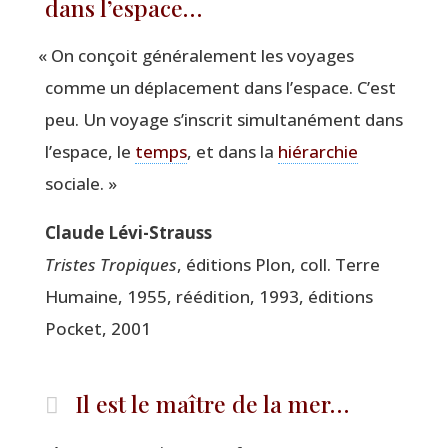
dans l’espace…
«
On conçoit géné­ra­le­ment les voyages
comme un dépla­ce­ment dans l’espace. C’est
peu. Un voyage s’inscrit simul­ta­né­ment dans
l’espace, le
temps
, et dans la
hié­rar­chie
sociale. »
Claude Lévi-Strauss
Tristes Tro­piques
, édi­tions Plon, coll. Terre
Humaine, 1955, réédi­tion, 1993, édi­tions
Pocket, 2001
Il est le maître de la mer…