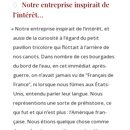
Notre entreprise inspirait de
l’intérêt…
«
Notre entre­prise ins­pi­rait de l’in­té­rêt, et
aus­si de la curio­si­té à l’é­gard du petit
pavillon tri­co­lore qui flot­tait à l’ar­rière de
nos canots. Dans nombre de ces bour­gades
du bord de l’eau, en cet immé­diat après-
guerre, on n’a­vait jamais vu de
“
Fran­çais de
France”, ni lorsque nous fûmes aux États-
Unis, enten­du par­ler leur langue. Nous
repré­sen­tions une sorte de pré­his­toire, ce
qui fut et qui n’est plus : l’A­mé­rique fran­
çaise. Nous étions quelque chose comme