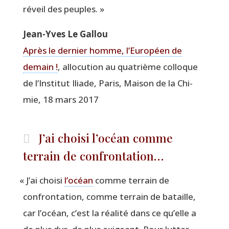
réveil des peuples. »
Jean-Yves Le Gallou
Après le der­nier homme, l’Européen de
demain !
, allo­cu­tion au qua­trième col­loque
de l’Institut Iliade, Paris, Mai­son de la Chi­
mie, 18 mars 2017
J’ai choisi l’océan comme
terrain de confrontation…
«
J’ai choi­si
l’océan
comme ter­rain de
confron­ta­tion, comme ter­rain de bataille,
car l’océan, c’est la réa­li­té dans ce qu’elle a