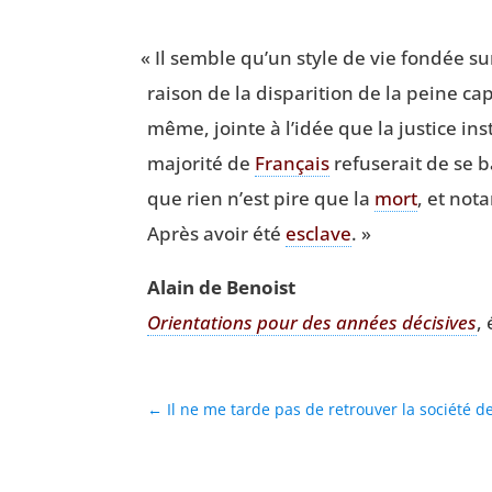
«
Il semble qu’un style de vie fon­dée sur
rai­son de la dis­pa­ri­tion de la peine ca
même, jointe à l’idée que la jus­tice ins
majo­ri­té de
Fran­çais
refu­se­rait de se
que rien n’est pire que la
mort
, et not
Après avoir été
esclave
. »
Alain de Benoist
Orien­ta­tions pour des années déci­sives
,
←
Il ne me tarde pas de retrouver la société d