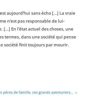
e est aujourd’hui sans écho […] La vraie
omme n’est pas res­pon­sable de lui-
ce. […] En l’état actuel des choses, une
res termes, dans une socié­té qui pense
socié­té finit tou­jours par mou­rir.
s pères de famille, ces grands aventuriers...
→