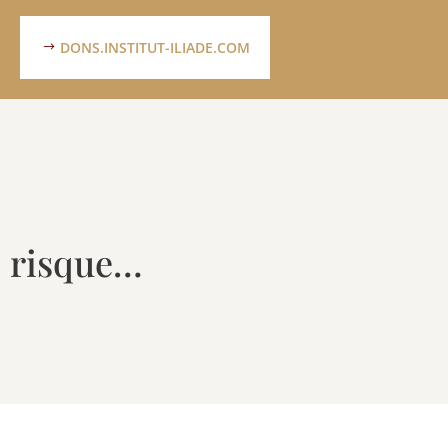
DONS.INSTITUT-ILIADE.COM
e risque…