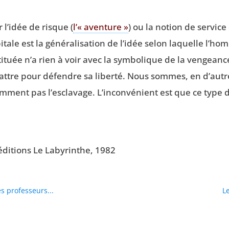
 l’idée de risque (
l’« aven­ture »
) ou la notion de ser­vic
pi­tale est la géné­ra­li­sa­tion de l’idée selon laquelle l’h
­ti­tuée n’a rien à voir avec la sym­bo­lique de la ven­gean
 battre pour défendre sa liber­té. Nous sommes, en d’aut
am­ment pas l’esclavage. L’inconvénient est que ce type de 
 édi­tions Le Laby­rinthe, 1982
es professeurs...
Le