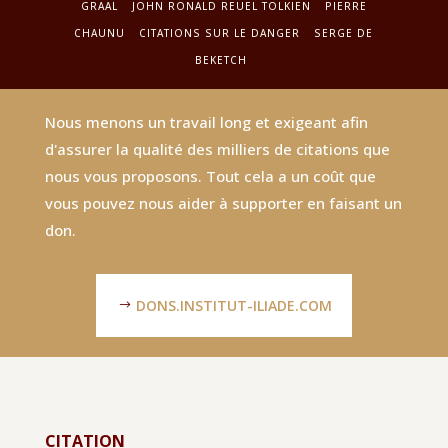
GRAAL
JOHN RONALD REUEL TOLKIEN
PIERRE
CHAUNU
CITATIONS SUR LE DANGER
SERGE DE
BEKETCH
Nous menons un travail long et exigeant afin
d'assurer la qualité des milliers de citations que
nous vous proposons. Tout cela a un coût que
vous pouvez nous aider à supporter en faisant un
don.
DONS.INSTITUT-ILIADE.COM
CITATION