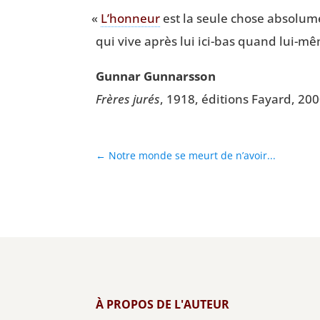
«
L’honneur
est la seule chose abso­lu­m
qui vive après lui ici-bas quand lui-m
Gun­nar Gunnarsson
Frères jurés
, 1918, édi­tions Fayard, 20
←
Notre monde se meurt de n’avoir...
À PROPOS DE L'AUTEUR