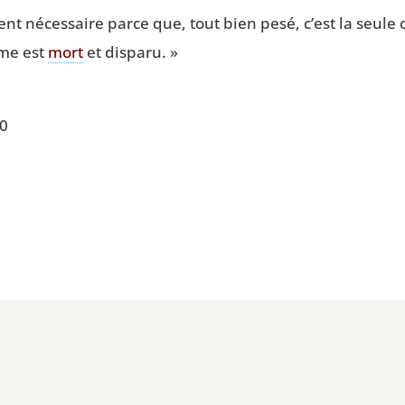
ent néces­saire parce que, tout bien pesé, c’est la seule
ême est
mort
et disparu. »
00